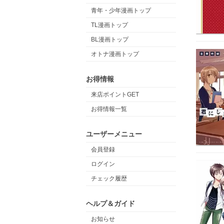
青年・少年漫画トップ
TL漫画トップ
BL漫画トップ
オトナ漫画トップ
お得情報
来店ポイントGET
お得情報一覧
ユーザーメニュー
会員登録
ログイン
チェック履歴
ヘルプ＆ガイド
お知らせ