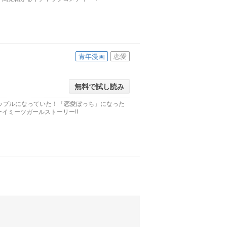
青年漫画
恋愛
無料で試し読み
ップルになっていた！「恋愛ぼっち」になった
イミーツガールストーリー!!