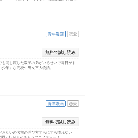
青年漫画
恋愛
無料で試し読み
でも同じ顔した双子の弟がいるせいで毎日がド
い少年」な高校生男女三人物語。
青年漫画
恋愛
無料で試し読み
だお互いの名前の呼び方すらにすら慣れない
ず悶え転がるイチャラブコメディー！