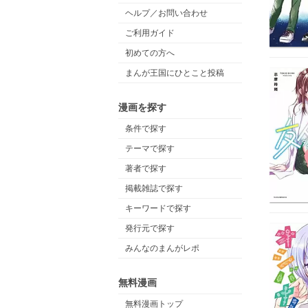
ヘルプ／お問い合わせ
ご利用ガイド
初めての方へ
まんが王国にひとこと投稿
漫画を探す
条件で探す
テーマで探す
著者で探す
掲載雑誌で探す
キーワードで探す
発行元で探す
みんなのまんがレポ
無料漫画
無料漫画トップ