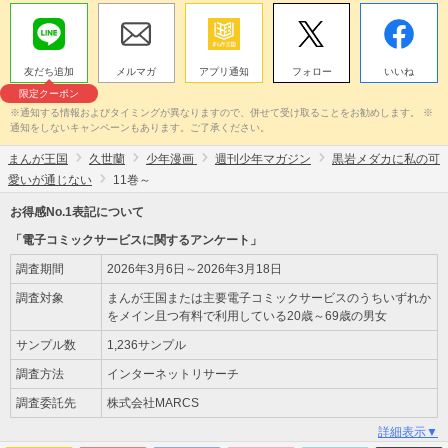
友だち追加
メルマガ
アプリ通知
フォロー
いいね
限定クーポン
※通知する情報およびタイミングが異なりますので、併せて受け取ることをお勧めします。 ※
通知をしないキャンペーンもあります。ご了承ください。
まんが王国
久世蘭
少年漫画
週刊少年マガジン
黒岩メダカに私の可
愛いが通じない
11巻～
お得感No.1表記について
「電子コミックサービスに関するアンケート」
調査期間
2026年3月6日～2026年3月18日
調査対象
まんが王国または主要電子コミックサービスのうちいずれか
をメイン且つ有料で利用している20歳～69歳の男女
サンプル数
1,236サンプル
調査方法
インターネットリサーチ
調査委託先
株式会社MARCS
詳細表示▼