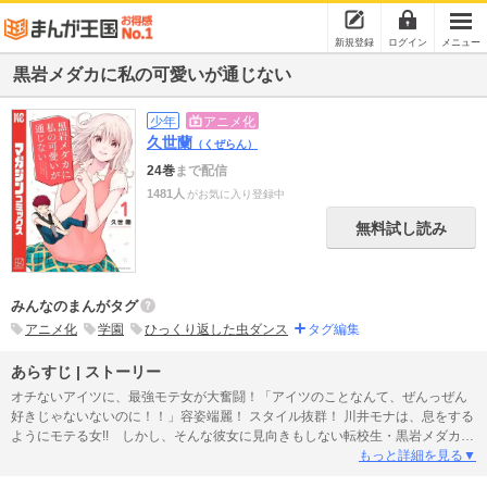
新規登録
ログイン
メニュー
黒岩メダカに私の可愛いが通じない
少年
アニメ化
久世蘭
（くぜらん）
24巻
まで配信
1481人
がお気に入り登録中
無料試し読み
みんなのまんがタグ
アニメ化
学園
ひっくり返した虫ダンス
タグ編集
あらすじ | ストーリー
オチないアイツに、最強モテ女が大奮闘！「アイツのことなんて、ぜんっぜん
好きじゃないないのに！！」容姿端麗！ スタイル抜群！ 川井モナは、息をする
ようにモテる女!! しかし、そんな彼女に見向きもしない転校生・黒岩メダカの
登場で、モナの学校生活は一変する！ 「今までずっと、チヤホヤされて生き
もっと詳細を見る▼
てきたのに!!」あの手この手でメダカをオトそうと大奮闘！ 時にはちょっぴり