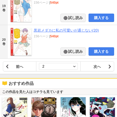
156ページ
|
540pt
19
巻
試し読み
購入する
黒岩メダカに私の可愛いが通じない(20)
156ページ
|
540pt
20
巻
試し読み
購入する
前へ
次へ
おすすめ作品
この作品を見た人はコチラも見ています