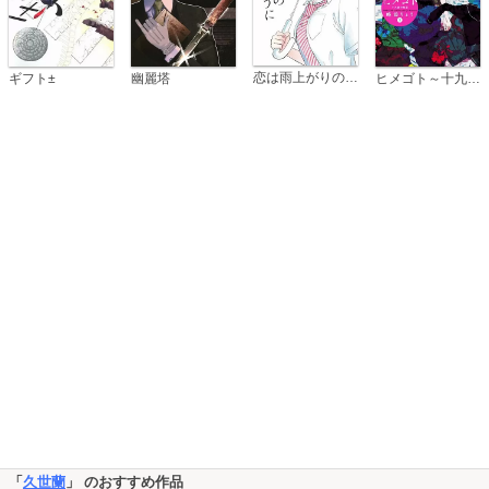
恋は雨上がりのように
ギフト±
幽麗塔
ヒメゴト～十九歳の制服～
「
久世蘭
」 のおすすめ作品