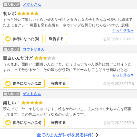
メダカさん
購入者レポ
初レポ
ずっと続いて欲しいくらい好きな作品 メダカも女の子もみんな可愛いし綺麗で
たまにセクシー 葛藤も恋も友情も、ネガティブな気分にならないので、息継ぎ
しながらじっくり読んでしまいます 続きが早く読みたい。
もっと見る▼
参考になった(
6
)
報告する
公開日:
2023/04/17
コウトリさん
購入者レポ
面白いんだけど
うんまあ、面白いは面白いんだけど、どうせモナちゃん以外は負けヒロインだ
よね、って分かるから、その娘らが必死にアピールしてもどうせ無駄だと思う
とね。いなければいいレースになるんだけど、モナちゃんが主役の話だし、い
もっと見る▼
ないと作品に花がないから厳しいかなぁ。
参考になった(
12
)
報告する
公開日:
2023/01/18
ゲストさん
購入者レポ
楽しい！
読んでてニヤニヤしちゃいます。絵もかわいいし、主人公のモナちゃんを応援
してます。この先二人がどうなるのか楽しみです。
参考になった(
14
)
報告する
公開日:
2022/05/19
全てのまんがレポを見る(4件)