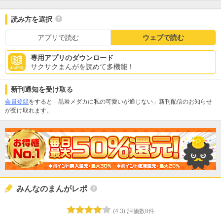
読み方を選択
アプリで読む
ウェブで読む
専用アプリのダウンロード
サクサクまんがを読めて多機能！
新刊通知を受け取る
会員登録
をすると「黒岩メダカに私の可愛いが通じない」新刊配信のお知らせ
が受け取れます。
みんなのまんがレポ
(
4.3
)
評価数
8
件