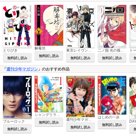
解毒坊
とりぴき
東京レイヴンズ Sword of Song
二ノ国 光の後継者と猫の王子
無料試し読み
無料試し読み
無料試し読み
無料試し読み
「
週刊少年マガジン
」のおすすめ作品
シャングリラ・フロンティア ～クソゲーハンター、神ゲーに挑まんとす～
はじめの一歩
週刊少年マガジン
ブルーロック
DA
無料試し読み
無料試し読み
無料試し読み
無料試し読み