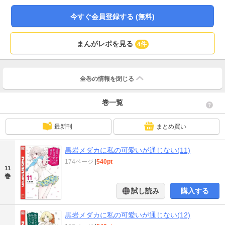
カゲキなことも!? モテ女子×禁欲男子のラブコメディ、大勃発――!!
今すぐ会員登録する (無料)
まんがレポを見る
4件
全巻の情報を
閉じる
巻一覧
最新刊
まとめ買い
黒岩メダカに私の可愛いが通じない(11)
174ページ
|
540pt
11
巻
試し読み
購入する
黒岩メダカに私の可愛いが通じない(12)