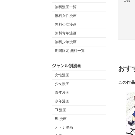
無料漫画一覧
無料女性漫画
無料少女漫画
無料青年漫画
無料少年漫画
期間限定 無料一覧
ジャンル別漫画
おす
女性漫画
この作品
少女漫画
青年漫画
少年漫画
TL漫画
BL漫画
オトナ漫画