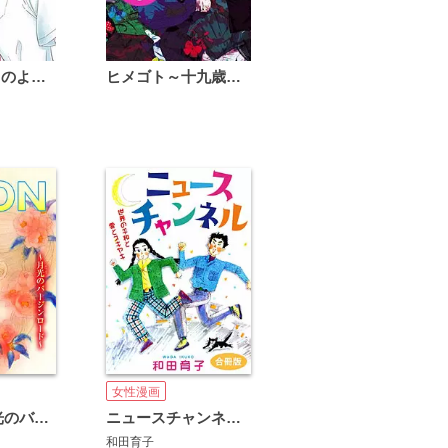
恋は雨上がりのように
ヒメゴト～十九歳の制服～
女性漫画
MOON～月光のバージンロード～
ニュースチャンネル 世界の平和と愛とスキヤキ 合冊版
和田育子