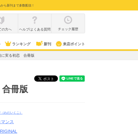
品から新刊まで多数配信！
チェック履歴
ての方へ
ヘルプ/よくある質問
ル
ランキング
新刊
来店ポイント
2年後に実る初恋 合冊版
 合冊版
子
（わだいくこ）
ロマンス
IGINAL