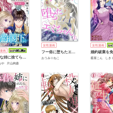
女性漫画
女性漫画
漫画
フー俗に堕ちたエミちゃん～私のキャバ嬢体験記～
暴君な姉に捨てられたら、公爵閣下に拾われました【合冊版】
おうみ☆ねこ
霰屋こん
しき
あや
片山絢森