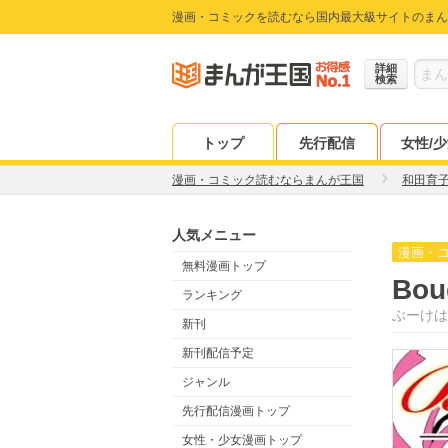
漫画・コミックを読むなら国内最大級サイトのまん
詳細
検索
トップ
先行配信
女性/
漫画・コミック読むならまんが王国
和田育
人気メニュー
漫画・
無料漫画トップ
Bo
ランキング
ぶーけは
新刊
新刊配信予定
ジャンル
先行配信漫画トップ
女性・少女漫画トップ