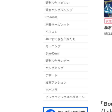
週刊少年マガジン
週刊ヤングジャンプ
Cheese!
女性
別冊マーガレット
ベツコミ
樋口
Jourすてきな主婦たち
モーニング
Sho-Comi
週刊少年サンデー
ヤングキング
デザート
漫画アクション
モバフラ
ビックコミックスペリオール
「B
（レ