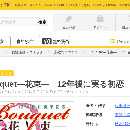
が王国！
無料漫画・電子コミックが10,000冊以上！1冊丸ごと無料、期間限定無料漫画、完結作
ログイン
会員登録
初め
少女
青年/少年
無料漫画
ジャン
子
女性漫画・コミック
素敵なロマンス
Bouquet―花束― 1
コミック
uquet―花束― 12年後に実る初恋
なたばじゅうにねんごにみのるこいがっさつばん
著者・作者
和田育
掲載雑誌
素敵な
発行元
秋水社OR