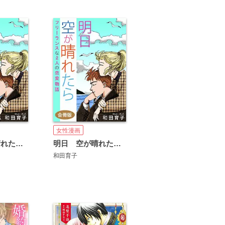
女性漫画
明日 空が晴れたら フリーランスな2人の恋愛物語 分冊版
明日 空が晴れたら フリーランスな2人の恋愛物語 合冊版
和田育子