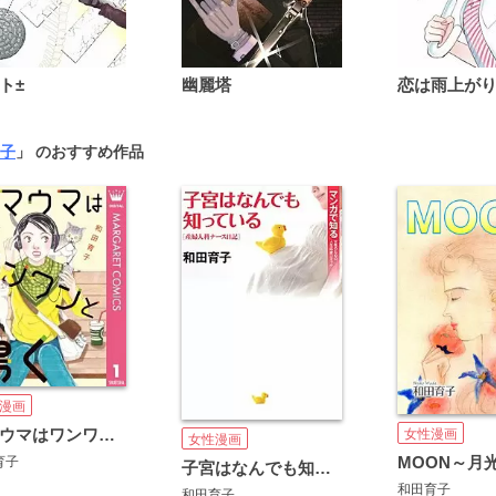
ト±
幽麗塔
子
」 のおすすめ作品
漫画
シマウマはワンワンと鳴く
女性漫画
女性漫画
育子
子宮はなんでも知っている～産婦人科ナース日記～
和田育子
和田育子