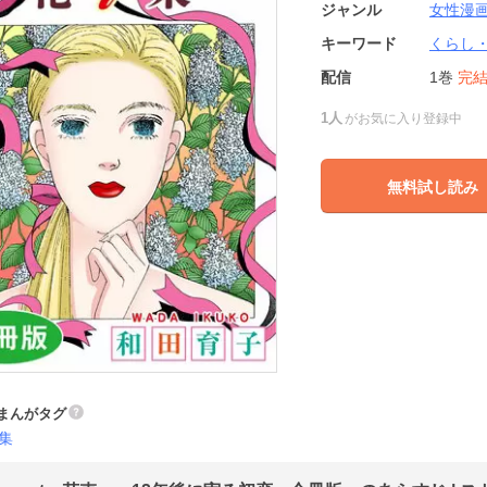
ジャンル
女性漫
キーワード
くらし
配信
1巻
完
1人
がお気に入り登録中
無料試し読み
まんがタグ
集