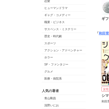
恋愛
ヒューマンドラマ
ギャグ・コメディー
ギフ
職業・ビジネス
サスペンス・ミステリー
「
和田育
歴史・時代劇
スポーツ
アクション・アドベンチャー
ホラー
SF・ファンタジー
グルメ
医療・病院系
女性
人気の著者
青山剛昌
和田
浅野いにお