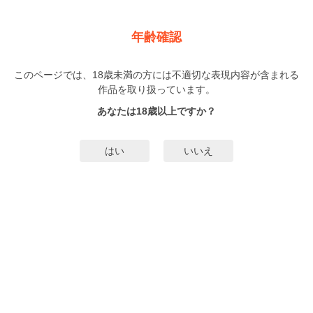
新規登録
ログイン
メニュー
年齢確認
駄犬に注意！
このページでは、18歳未満の方には不適切な表現内容が含まれる
BL
作品を取り扱っています。
とりよし
（とりよし）
8巻
まで配信
あなたは18歳以上ですか？
588人
がお気に入り登録中
無料試し読み
はい
いいえ
みんなのまんがタグ
年の差
ワンコ
漫画家
年下攻め
年下ワンコ攻め
タグ編集
すべ
てのタグを表示
あらすじ | ストーリー
好きな男に振られた翌朝、目覚めると翔吾の隣には見知らぬ男がいた。どうも
酔って知らない男に抱かれたらしい。だけど一夜の過ちのはずが、なぜかその
男と付き合うことになって…！? 描き下ろし大量２３P収録！