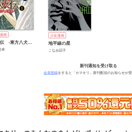
漫画
少女漫画
八犬伝 ‐東方八犬異聞‐
地平線の星
美幸
こなみ詔子
新刊通知を受け取る
会員登録
をすると「カマキリ」新刊配信のお知らせが受