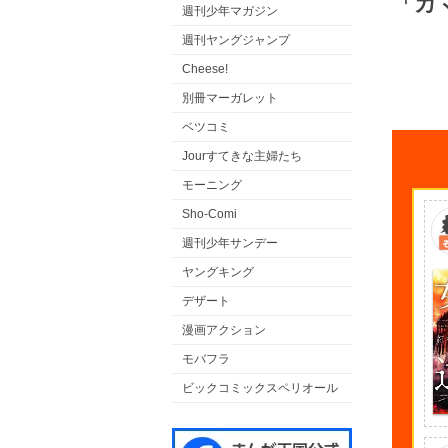
「カ
週刊少年マガジン
週刊ヤングジャンプ
Cheese!
別冊マーガレット
ベツコミ
Jourすてきな主婦たち
モーニング
Sho-Comi
週刊少年サンデー
ヤングキング
デザート
漫画アクション
モバフラ
ビックコミックスペリオール