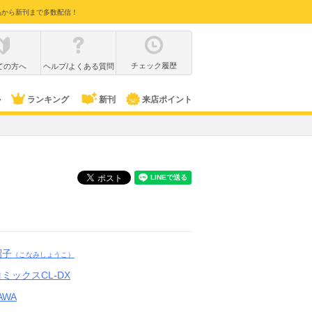
品から新刊まで多数配信！
チェック履歴
ての方へ
ヘルプ/よくある質問
ル
ランキング
新刊
来店ポイント
詔子
（こなみしょうこ）
ミックスCL-DX
AWA