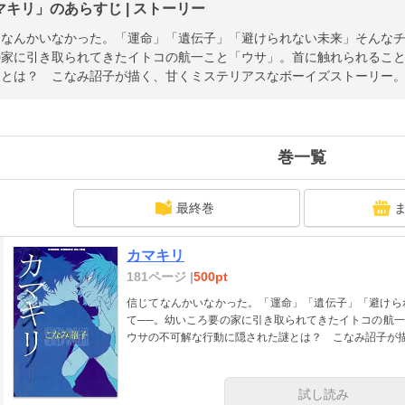
マキリ」のあらすじ | ストーリー
てなんかいなかった。「運命」「遺伝子」「避けられない未来」そんなチ
の家に引き取られてきたイトコの航一こと「ウサ」。首に触れられるこ
謎とは？ こなみ詔子が描く、甘くミステリアスなボーイズストーリー
巻一覧
最終巻
カマキリ
181ページ |
500pt
信じてなんかいなかった。「運命」「遺伝子」「避けら
て──。幼いころ要の家に引き取られてきたイトコの航
ウサの不可解な行動に隠された謎とは？ こなみ詔子が
試し読み