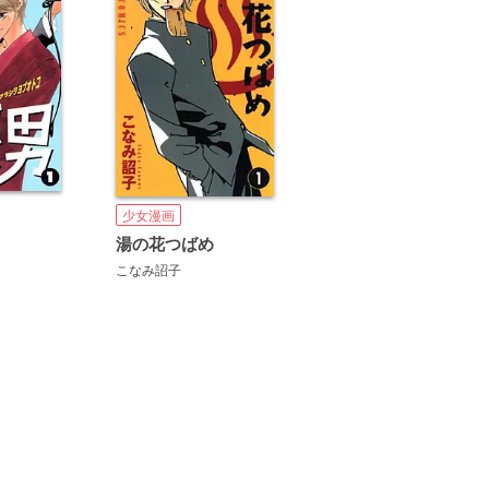
少女漫画
湯の花つばめ
こなみ詔子