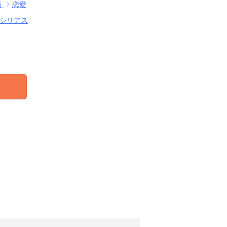
画
恋愛
シリアス
結