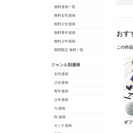
無料漫画一覧
無料女性漫画
無料少女漫画
おす
無料青年漫画
無料少年漫画
この作品
期間限定 無料一覧
ジャンル別漫画
女性漫画
少女漫画
青年漫画
少年漫画
TL漫画
BL漫画
ギフ
オトナ漫画