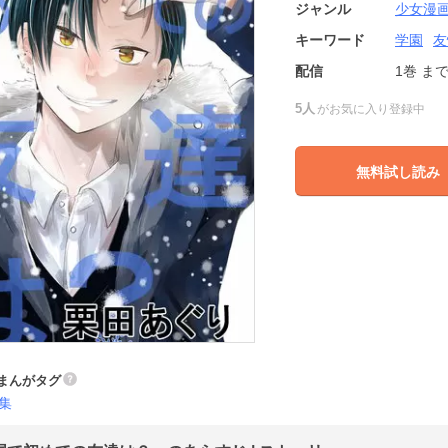
ジャンル
少女漫
キーワード
学園
友
配信
1巻
ま
5人
がお気に入り登録中
無料試し読み
まんがタグ
集