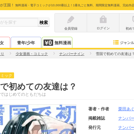
が王国！
無料漫画・電子コミックが10,000冊以上！1冊丸ごと無料、期間限定無料漫画、完結作
ログイン
会員登録
初め
少女
青年/少年
無料漫画
ジャン
ぐり
少女漫画・コミック
ナンバーナイン
雪国で初めての友達は
コミック
国で初めての友達は？
ではじめてのともだちは
著者・作者
栗田あ
掲載雑誌
ナンバ
発行元
ナンバ