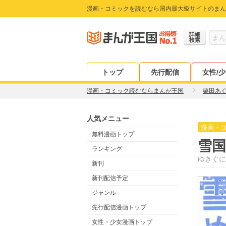
漫画・コミックを読むなら国内最大級サイトのまん
詳細
検索
トップ
先行配信
女性/
漫画・コミック読むならまんが王国
栗田あ
人気メニュー
漫画・
無料漫画トップ
雪
ランキング
ゆきぐに
新刊
新刊配信予定
ジャンル
先行配信漫画トップ
女性・少女漫画トップ