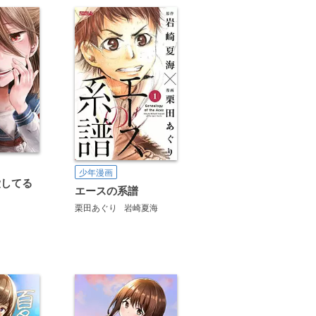
少年漫画
愛してる
エースの系譜
栗田あぐり
岩崎夏海