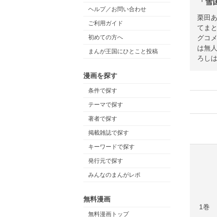
「雪
ヘルプ／お問い合わせ
栗田あ
ご利用ガイド
てま
グコ
初めての方へ
は無人
まんが王国にひとこと投稿
ろし
漫画を探す
条件で探す
テーマで探す
著者で探す
掲載雑誌で探す
キーワードで探す
発行元で探す
みんなのまんがレポ
無料漫画
1巻
無料漫画トップ