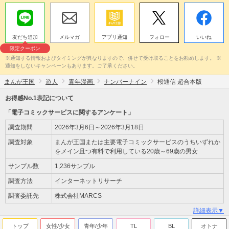
友だち追加
メルマガ
アプリ通知
フォロー
いいね
限定クーポン
※通知する情報およびタイミングが異なりますので、併せて受け取ることをお勧めします。 ※
通知をしないキャンペーンもあります。ご了承ください。
まんが王国
遊人
青年漫画
ナンバーナイン
桜通信 超合本版
お得感No.1表記について
「電子コミックサービスに関するアンケート」
調査期間
2026年3月6日～2026年3月18日
調査対象
まんが王国または主要電子コミックサービスのうちいずれか
をメイン且つ有料で利用している20歳～69歳の男女
サンプル数
1,236サンプル
調査方法
インターネットリサーチ
調査委託先
株式会社MARCS
詳細表示▼
トップ
女性/少女
青年/少年
TL
BL
オトナ