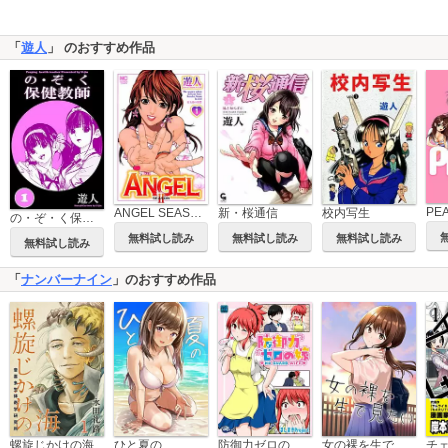
「
遊人
」 のおすすめ作品
新・桜通信
ANGEL SEASON2
校内写生
の・ぞ・く保健教師
無料試し読み
無料試し読み
無料試し読み
無料試し読み
「
ナンバーナイン
」のおすすめ作品
螺旋じかけの海
ひと夏の
防御力ゼロの嫁【同人版】
女の裸を生で見たい