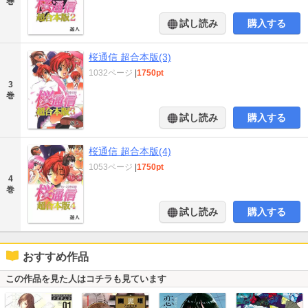
巻
試し読み
購入する
桜通信 超合本版(3)
1032ページ
|
1750pt
3
巻
試し読み
購入する
桜通信 超合本版(4)
1053ページ
|
1750pt
4
巻
試し読み
購入する
おすすめ作品
この作品を見た人はコチラも見ています