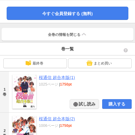
生活が始まった!
今すぐ会員登録する (無料)
全巻の情報を
閉じる
巻一覧
最終巻
まとめ買い
桜通信 超合本版(1)
1025ページ
|
1750pt
1
巻
試し読み
購入する
桜通信 超合本版(2)
1006ページ
|
1750pt
2