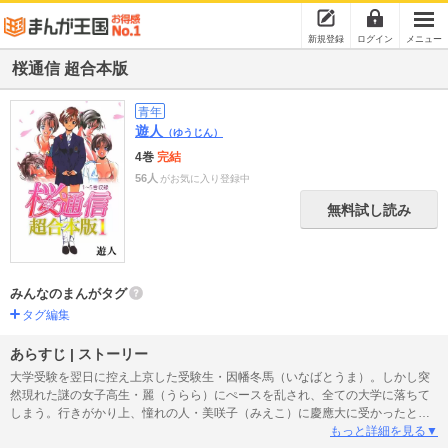
新規登録
ログイン
メニュー
桜通信 超合本版
青年
遊人
（ゆうじん）
4巻
完結
56人
がお気に入り登録中
無料試し読み
みんなのまんがタグ
タグ編集
あらすじ | ストーリー
大学受験を翌日に控え上京した受験生・因幡冬馬（いなばとうま）。しかし突
然現れた謎の女子高生・麗（うらら）にぺースを乱され、全ての大学に落ちて
しまう。行きがかり上、憧れの人・美咲子（みえこ）に慶應大に受かったと嘘
をついてしまった冬馬。予備校生と大学生、そして麗と美咲子…、冬馬の二重
もっと詳細を見る▼