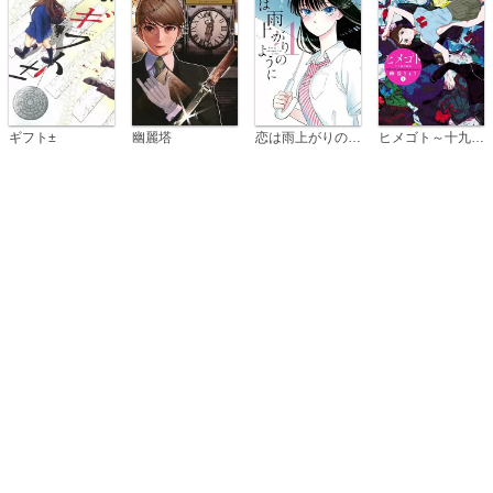
恋は雨上がりのように
ギフト±
幽麗塔
ヒメゴト～十九歳の制服～