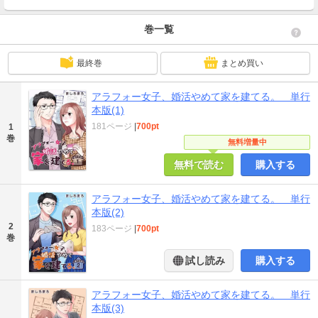
巻一覧
最終巻
まとめ買い
アラフォー女子、婚活やめて家を建てる。 単行
本版(1)
181ページ
|
700pt
1
巻
無料増量中
無料で読む
購入する
アラフォー女子、婚活やめて家を建てる。 単行
本版(2)
2
183ページ
|
700pt
巻
試し読み
購入する
アラフォー女子、婚活やめて家を建てる。 単行
本版(3)