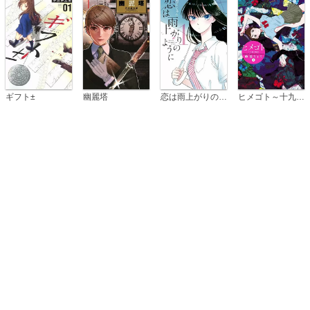
恋は雨上がりのように
ギフト±
幽麗塔
ヒメゴト～十九歳の制服～