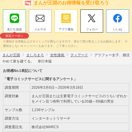
まんが王国のお得情報を受け取ろう
友だち追加
メルマガ
アプリ通知
フォロー
いいね
限定クーポン
※通知する情報およびタイミングが異なりますので、併せて受け取ることをお勧めします。 ※
通知をしないキャンペーンもあります。ご了承ください。
まんが王国
ましろまろ
女性漫画
ティアード
アラフォー女子、婚活
やめて家を建てる。 単行本版
お得感No.1表記について
「電子コミックサービスに関するアンケート」
調査期間
2026年3月6日～2026年3月18日
調査対象
まんが王国または主要電子コミックサービスのうちいずれか
をメイン且つ有料で利用している20歳～69歳の男女
サンプル数
1,236サンプル
調査方法
インターネットリサーチ
調査委託先
株式会社MARCS