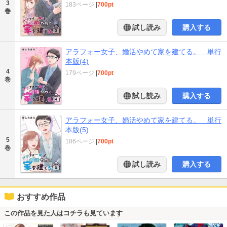
3
183ページ
|
700pt
巻
試し読み
購入する
アラフォー女子、婚活やめて家を建てる。 単行
本版(4)
4
179ページ
|
700pt
巻
試し読み
購入する
アラフォー女子、婚活やめて家を建てる。 単行
本版(5)
5
186ページ
|
700pt
巻
試し読み
購入する
おすすめ作品
この作品を見た人はコチラも見ています