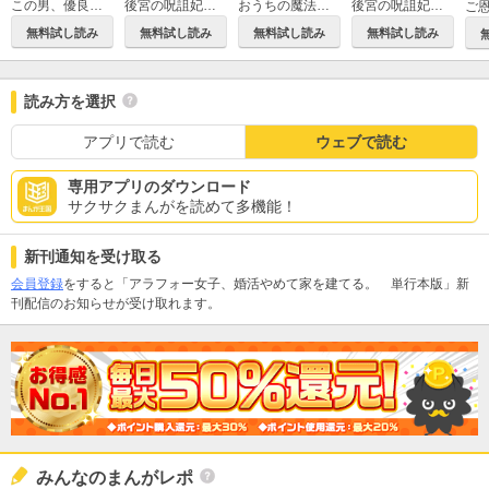
この男、優良物件につき ～クレクレ義妹が私のすべてを奪ってきます～
おうちの魔法使い 限界ママを救います
後宮の呪詛妃～霊を視る少女は真実と愛を知る～
後宮の呪詛妃～霊を視る少女は真実と愛を知る～ 単行本版
無料試し読み
無料試し読み
無料試し読み
無料試し読み
読み方を選択
アプリで読む
ウェブで読む
専用アプリのダウンロード
サクサクまんがを読めて多機能！
新刊通知を受け取る
会員登録
をすると「アラフォー女子、婚活やめて家を建てる。 単行本版」新
刊配信のお知らせが受け取れます。
みんなのまんがレポ