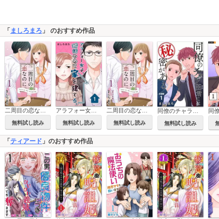
「
ましろまろ
」 のおすすめ作品
二周目の恋なのに
アラフォー女子、婚活やめて家を建てる。
二周目の恋なのに【描き下ろしおまけ漫画特装版】
同僚のチャラ臣君には秘密がある 【分冊版】
無料試し読み
無料試し読み
無料試し読み
無料試し読み
「
ティアード
」のおすすめ作品