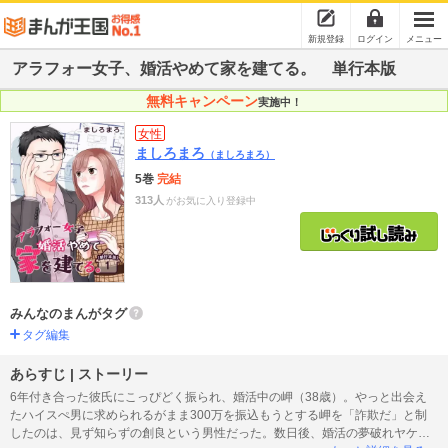
新規登録
ログイン
メニュー
アラフォー女子、婚活やめて家を建てる。 単行本版
無料キャンペーン
実施中！
女性
ましろまろ
（ましろまろ）
5巻
完結
313人
がお気に入り登録中
みんなのまんがタグ
タグ編集
あらすじ | ストーリー
6年付き合った彼氏にこっぴどく振られ、婚活中の岬（38歳）。やっと出会え
たハイスぺ男に求められるがまま300万を振込もうとする岬を「詐欺だ」と制
したのは、見ず知らずの創良という男性だった。数日後、婚活の夢破れヤケに