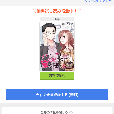
なった岬は、ノリと勢いで一軒家を建てることに!? そこへ建築士として現れた
もっと詳細を見る▼
のが、詐欺から救ってくれた彼で――。【単行本限定！描き下ろし収録】
＼無料試し読み増量中！／
1巻
無料で読む
今すぐ会員登録する (無料)
全巻の情報を
閉じる