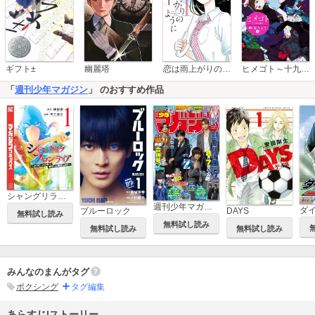
恋は雨上がりのように
ギフト±
幽麗塔
ヒメゴト～十九歳の制服～
「
週刊少年マガジン
」 のおすすめ作品
シャングリラ・フロンティア ～クソゲーハンター、神ゲーに挑まんとす～
週刊少年マガジン
ダ
ブルーロック
DAYS
無料試し読み
無料試し読み
無料試し読み
無料試し読み
みんなのまんがタグ
ボクシング
タグ編集
あらすじ|ストーリー