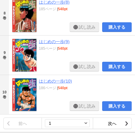
はじめの一歩(8)
185ページ
|
540pt
8
巻
試し読み
購入する
はじめの一歩(9)
185ページ
|
540pt
9
巻
試し読み
購入する
はじめの一歩(10)
186ページ
|
540pt
10
巻
試し読み
購入する
前へ
次へ