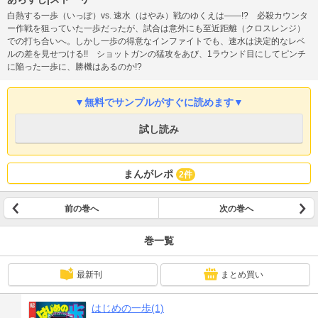
白熱する一歩（いっぽ）vs. 速水（はやみ）戦のゆくえは――!? 必殺カウンタ
ー作戦を狙っていた一歩だったが、試合は意外にも至近距離（クロスレンジ）
での打ち合いへ。しかし一歩の得意なインファイトでも、速水は決定的なレベ
ルの差を見せつける!! ショットガンの猛攻をあび、1ラウンド目にしてピンチ
に陥った一歩に、勝機はあるのか!?
▼無料でサンプルがすぐに読めます▼
試し読み
まんがレポ
2件
前の巻へ
次の巻へ
巻一覧
最新刊
まとめ買い
はじめの一歩(1)