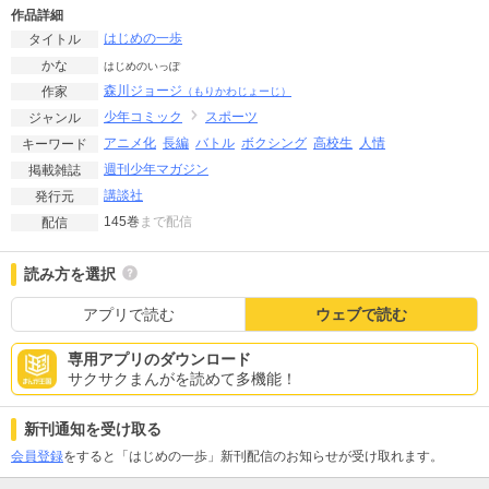
作品詳細
はじめの一歩
タイトル
かな
はじめのいっぽ
森川ジョージ
作家
（もりかわじょーじ）
少年コミック
スポーツ
ジャンル
アニメ化
長編
バトル
ボクシング
高校生
人情
キーワード
週刊少年マガジン
掲載雑誌
講談社
発行元
145巻
まで配信
配信
読み方を選択
アプリで読む
ウェブで読む
専用アプリのダウンロード
サクサクまんがを読めて多機能！
新刊通知を受け取る
会員登録
をすると「はじめの一歩」新刊配信のお知らせが受け取れます。