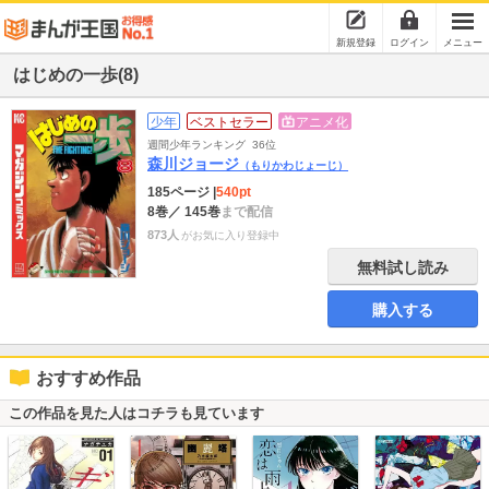
新規登録
ログイン
メニュー
はじめの一歩(8)
少年
ベストセラー
アニメ化
週間少年ランキング
36位
森川ジョージ
（もりかわじょーじ）
185ページ
|
540pt
8巻
／ 145巻
まで配信
873人
がお気に入り登録中
無料試し読み
購入する
おすすめ作品
この作品を見た人はコチラも見ています