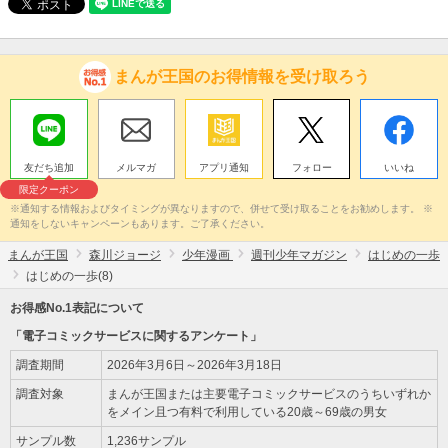
まんが王国のお得情報を受け取ろう
友だち追加
メルマガ
アプリ通知
フォロー
いいね
限定クーポン
※通知する情報およびタイミングが異なりますので、併せて受け取ることをお勧めします。 ※
通知をしないキャンペーンもあります。ご了承ください。
まんが王国
森川ジョージ
少年漫画
週刊少年マガジン
はじめの一歩
はじめの一歩(8)
お得感No.1表記について
「電子コミックサービスに関するアンケート」
調査期間
2026年3月6日～2026年3月18日
調査対象
まんが王国または主要電子コミックサービスのうちいずれか
をメイン且つ有料で利用している20歳～69歳の男女
サンプル数
1,236サンプル