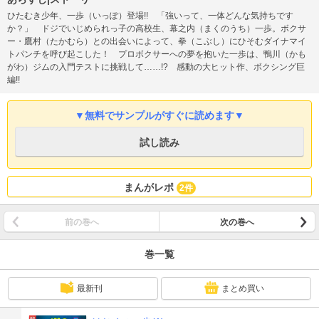
ひたむき少年、一歩（いっぽ）登場!! 「強いって、一体どんな気持ちです
か？」 ドジでいじめられっ子の高校生、幕之内（まくのうち）一歩。ボクサ
ー・鷹村（たかむら）との出会いによって、拳（こぶし）にひそむダイナマイ
トパンチを呼び起こした！ プロボクサーへの夢を抱いた一歩は、鴨川（かも
がわ）ジムの入門テストに挑戦して……!? 感動の大ヒット作、ボクシング巨
編!!
▼無料でサンプルがすぐに読めます▼
試し読み
まんがレポ
2件
前の巻へ
次の巻へ
巻一覧
最新刊
まとめ買い