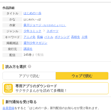
作品詳細
はじめの一歩
タイトル
かな
はじめのいっぽ
森川ジョージ
作家
（もりかわじょーじ）
少年コミック
スポーツ
ジャンル
アニメ化
長編
バトル
ボクシング
高校生
人情
キーワード
週刊少年マガジン
掲載雑誌
講談社
発行元
145巻
まで配信
配信
読み方を選択
アプリで読む
ウェブで読む
専用アプリのダウンロード
サクサクまんがを読めて多機能！
新刊通知を受け取る
会員登録
をすると「はじめの一歩」新刊配信のお知らせが受け取れます。