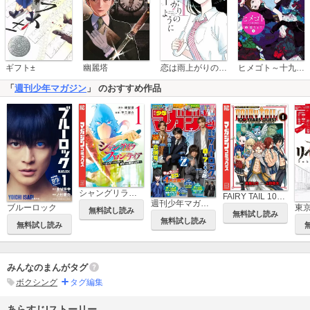
恋は雨上がりのように
ギフト±
幽麗塔
ヒメゴト～十九歳の制服～
「
週刊少年マガジン
」 のおすすめ作品
シャングリラ・フロンティア ～クソゲーハンター、神ゲーに挑まんとす～
FAIRY TAIL 100 YEARS QUEST
週刊少年マガジン
ブルーロック
無料試し読み
無料試し読み
無料試し読み
無料試し読み
みんなのまんがタグ
ボクシング
タグ編集
あらすじ|ストーリー