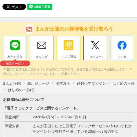
まんが王国のお得情報を受け取ろう
友だち追加
メルマガ
アプリ通知
フォロー
いいね
限定クーポン
※通知する情報およびタイミングが異なりますので、併せて受け取ることをお勧めします。 ※
通知をしないキャンペーンもあります。ご了承ください。
まんが王国
森川ジョージ
少年漫画
週刊少年マガジン
はじめの一歩
はじめの一歩(1)
お得感No.1表記について
「電子コミックサービスに関するアンケート」
調査期間
2026年3月6日～2026年3月18日
調査対象
まんが王国または主要電子コミックサービスのうちいずれか
をメイン且つ有料で利用している20歳～69歳の男女