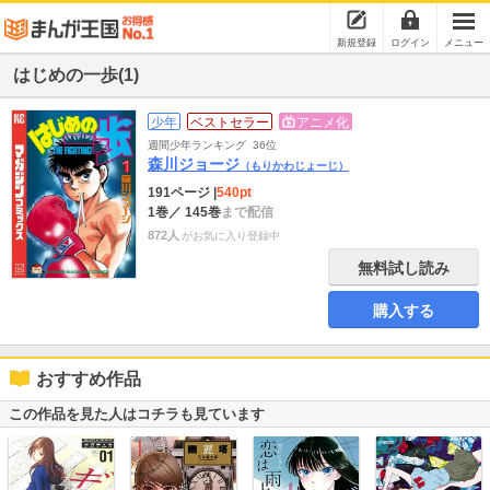
新規登録
ログイン
メニュー
はじめの一歩(1)
少年
ベストセラー
アニメ化
週間少年ランキング
36位
森川ジョージ
（もりかわじょーじ）
191ページ
|
540pt
1巻
／ 145巻
まで配信
872人
がお気に入り登録中
無料試し読み
購入する
おすすめ作品
この作品を見た人はコチラも見ています