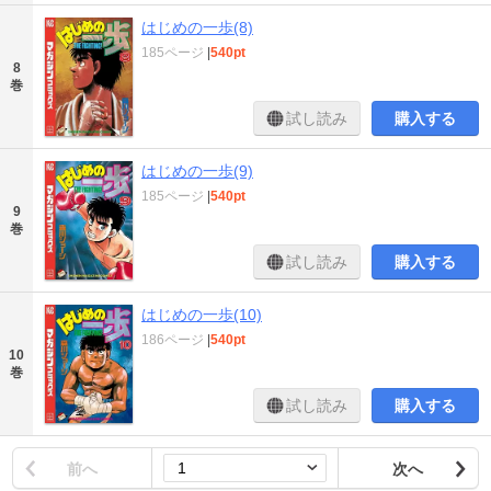
はじめの一歩(8)
185ページ
|
540pt
8
巻
試し読み
購入する
はじめの一歩(9)
185ページ
|
540pt
9
巻
試し読み
購入する
はじめの一歩(10)
186ページ
|
540pt
10
巻
試し読み
購入する
前へ
次へ