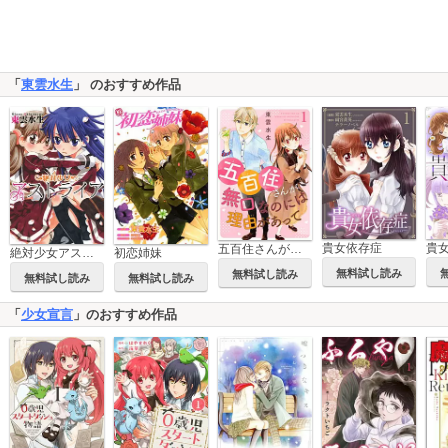
「
東雲水生
」 のおすすめ作品
貴女依存症
五百住さんが無口なのには理由があって
絶対少女アストライア
初恋姉妹
無料試し読み
無料試し読み
無料試し読み
無料試し読み
「
少女宣言
」のおすすめ作品