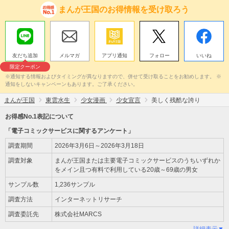
まんが王国のお得情報を受け取ろう
友だち追加
メルマガ
アプリ通知
フォロー
いいね
限定クーポン
※通知する情報およびタイミングが異なりますので、併せて受け取ることをお勧めします。 ※
通知をしないキャンペーンもあります。ご了承ください。
まんが王国
東雲水生
少女漫画
少女宣言
美しく残酷な誇り
お得感No.1表記について
「電子コミックサービスに関するアンケート」
調査期間
2026年3月6日～2026年3月18日
調査対象
まんが王国または主要電子コミックサービスのうちいずれか
をメイン且つ有料で利用している20歳～69歳の男女
サンプル数
1,236サンプル
調査方法
インターネットリサーチ
調査委託先
株式会社MARCS