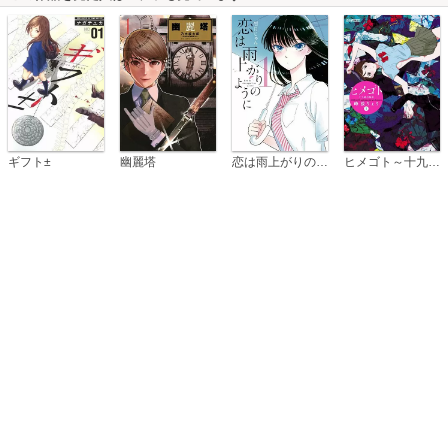
恋は雨上がりのように
ギフト±
幽麗塔
ヒメゴト～十九歳の制服～