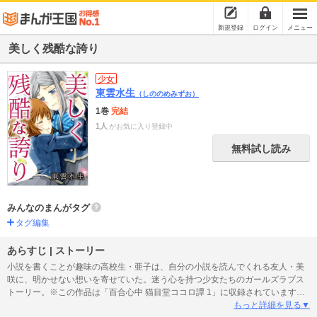
新規登録
ログイン
メニュー
美しく残酷な誇り
少女
東雲水生
（しののめみずお）
1巻
完結
1人
がお気に入り登録中
無料試し読み
みんなのまんがタグ
タグ編集
あらすじ | ストーリー
小説を書くことが趣味の高校生・亜子は、自分の小説を読んでくれる友人・美
咲に、明かせない想いを寄せていた。迷う心を持つ少女たちのガールズラブス
トーリー。※この作品は「百合心中 猫目堂ココロ譚 1」に収録されています。
重複購入にご注意ください。
もっと詳細を見る▼