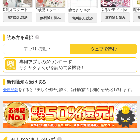
0歳児スタートダッシュ物語【単行本版】
ふるやモノノ怪
0歳児スタートダッシュ物語
嘘つきなキス
無料試し読み
無料試し読み
無料試し読み
無料試し読み
読み方を選択
アプリで読む
ウェブで読む
専用アプリのダウンロード
サクサクまんがを読めて多機能！
新刊通知を受け取る
会員登録
をすると「美しく残酷な誇り」新刊配信のお知らせが受け取れます。
みんなのまんがレポ