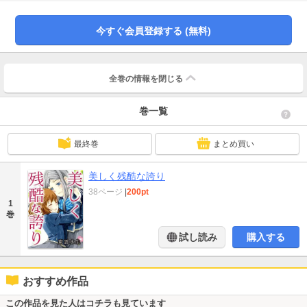
今すぐ会員登録する (無料)
全巻の情報を
閉じる
巻一覧
最終巻
まとめ買い
美しく残酷な誇り
38ページ
|
200pt
1
巻
試し読み
購入する
おすすめ作品
この作品を見た人はコチラも見ています