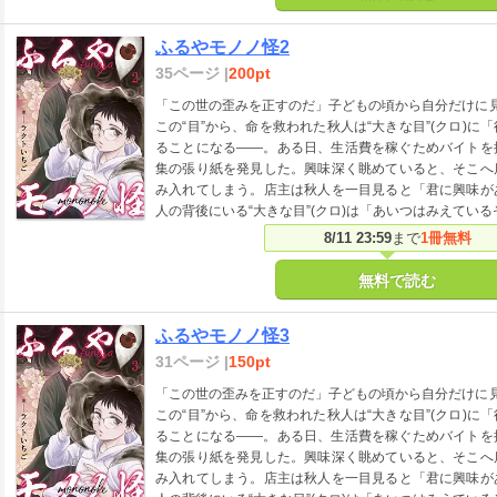
ふるやモノノ怪2
35ページ |
200pt
「この世の歪みを正すのだ」子どもの頃から自分だけに見
この“目”から、命を救われた秋人は“大きな目”(クロ)
ることになる――。ある日、生活費を稼ぐためバイトを
集の張り紙を発見した。興味深く眺めていると、そこへ
み入れてしまう。店主は秋人を一目見ると「君に興味が
人の背後にいる“大きな目”(クロ)は「あいつはみえている
8/11 23:59
まで
1冊無料
無料で読む
ふるやモノノ怪3
31ページ |
150pt
「この世の歪みを正すのだ」子どもの頃から自分だけに見
この“目”から、命を救われた秋人は“大きな目”(クロ)
ることになる――。ある日、生活費を稼ぐためバイトを
集の張り紙を発見した。興味深く眺めていると、そこへ
み入れてしまう。店主は秋人を一目見ると「君に興味が