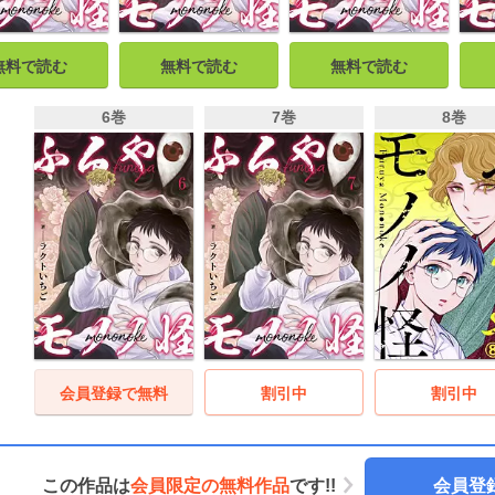
無料で読む
無料で読む
無料で読む
6巻
7巻
8巻
会員登録で無料
割引中
割引中
この作品は
会員限定の無料作品
です!!
会員登