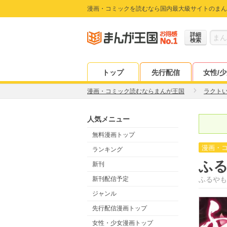
漫画・コミックを読むなら国内最大級サイトのまん
詳細
検索
トップ
先行配信
女性/
漫画・コミック読むならまんが王国
ラクト
人気メニュー
無料漫画トップ
漫画・
ランキング
ふ
新刊
新刊配信予定
ふるやも
ジャンル
先行配信漫画トップ
女性・少女漫画トップ