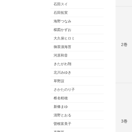
石田スイ
石田拓実
海野つなみ
楳図かずお
大久保ヒロミ
2巻
御茶漬海苔
河原和音
きたがわ翔
北川みゆき
草野誼
さかたのり子
椎名軽穂
新條まゆ
清野とおる
3巻
曽根富美子