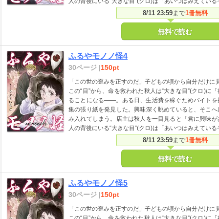
人の背後にいる“大きな目”(クロ)は「あいつはみえている
8/11 23:59
まで
1冊無料
無料で読む
ふるやモノノ怪4
30ページ |
150pt
「この世の歪みを正すのだ」子どもの頃から自分だけに見
この“目”から、命を救われた秋人は“大きな目”(クロ)
ることになる――。ある日、生活費を稼ぐためバイトを
集の張り紙を発見した。興味深く眺めていると、そこへ
み入れてしまう。店主は秋人を一目見ると「君に興味が
人の背後にいる“大きな目”(クロ)は「あいつはみえている
8/11 23:59
まで
1冊無料
無料で読む
ふるやモノノ怪5
30ページ |
150pt
「この世の歪みを正すのだ」子どもの頃から自分だけに見
この“目”から、命を救われた秋人は“大きな目”(クロ)