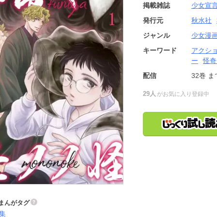
掲載雑誌
少女宣
発行元
秋水社
ジャンル
少女漫
キーワード
アクシ
ー
怪奇
配信
32巻
ま
29人
がお気に入り登録中
まんがタグ
集