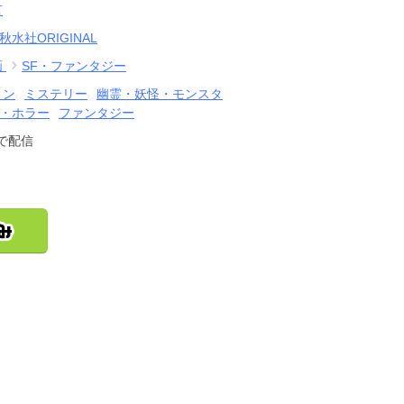
言
秋水社ORIGINAL
画
SF・ファンタジー
ョン
ミステリー
幽霊・妖怪・モンスタ
・ホラー
ファンタジー
で配信