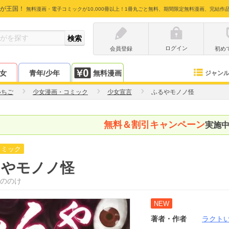
が王国！
無料漫画・電子コミックが10,000冊以上！1冊丸ごと無料、期間限定無料漫画、完結作
ログイン
会員登録
初め
少女
青年/少年
無料漫画
ジャン
いちご
少女漫画・コミック
少女宣言
ふるやモノノ怪
無料＆割引キャンペーン
実施
コミック
るやモノノ怪
ののけ
NEW
著者・作者
ラクト