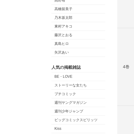
高野苺
高橋留美子
乃木坂太郎
東村アキコ
藤沢とおる
真島ヒロ
矢沢あい
4巻
人気の掲載雑誌
BE・LOVE
ストーリーな女たち
プチコミック
週刊ヤングマガジン
週刊少年ジャンプ
ビッグコミックスピリッツ
Kiss