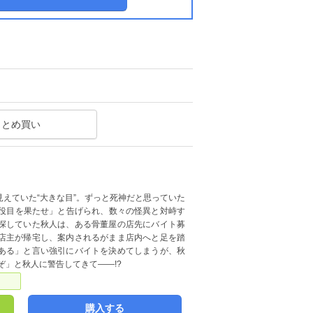
まとめ買い
えていた“大きな目”。ずっと死神だと思っていた
に「役目を果たせ」と告げられ、数々の怪異と対峙す
探していた秋人は、ある骨董屋の店先にバイト募
店主が帰宅し、案内されるがまま店内へと足を踏
ある」と言い強引にバイトを決めてしまうが、秋
ぞ」と秋人に警告してきて――!?
購入する