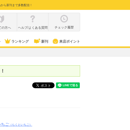
品から新刊まで多数配信！
チェック履歴
ての方へ
ヘルプ/よくある質問
ル
ランキング
新刊
来店ポイント
中！
いちご
（らくといちご）