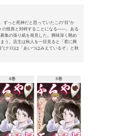
。ずっと死神だと思っていたこの“目”か
数々の怪異と対峙することになる――。ある
ト募集の張り紙を発見した。興味深く眺め
しまう。店主は秋人を一目見ると「君に興
”(クロ)は「あいつはみえているぞ」と秋
4巻
5巻