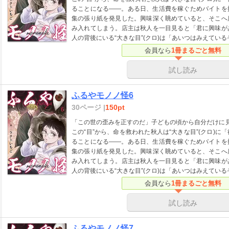
ることになる――。ある日、生活費を稼ぐためバイトを
集の張り紙を発見した。興味深く眺めていると、そこへ
み入れてしまう。店主は秋人を一目見ると「君に興味が
人の背後にいる“大きな目”(クロ)は「あいつはみえている
会員なら
1冊まるごと無料
試し読み
ふるやモノノ怪6
30ページ |
150pt
「この世の歪みを正すのだ」子どもの頃から自分だけに見
この“目”から、命を救われた秋人は“大きな目”(クロ)
ることになる――。ある日、生活費を稼ぐためバイトを
集の張り紙を発見した。興味深く眺めていると、そこへ
み入れてしまう。店主は秋人を一目見ると「君に興味が
人の背後にいる“大きな目”(クロ)は「あいつはみえている
会員なら
1冊まるごと無料
試し読み
ふるやモノノ怪7