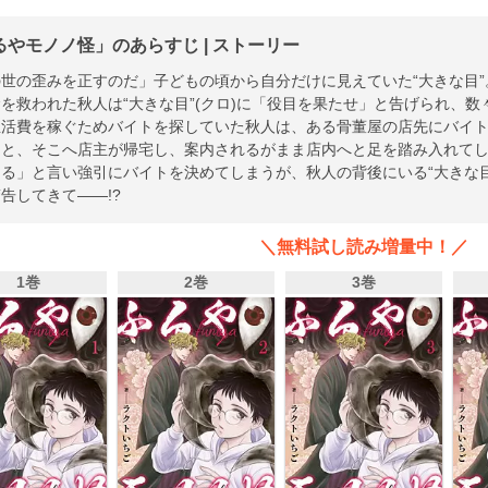
るやモノノ怪」のあらすじ | ストーリー
世の歪みを正すのだ」子どもの頃から自分だけに見えていた“大きな目”
を救われた秋人は“大きな目”(クロ)に「役目を果たせ」と告げられ、
生活費を稼ぐためバイトを探していた秋人は、ある骨董屋の店先にバイ
ると、そこへ店主が帰宅し、案内されるがまま店内へと足を踏み入れて
る」と言い強引にバイトを決めてしまうが、秋人の背後にいる“大きな目
告してきて――!?
＼無料試し読み増量中！／
1巻
2巻
3巻