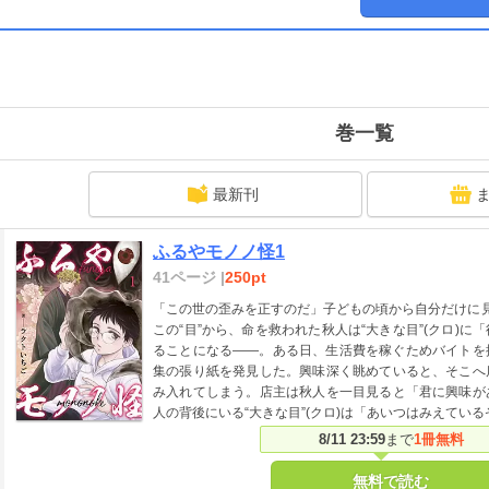
巻一覧
最新刊
ふるやモノノ怪1
41ページ |
250pt
「この世の歪みを正すのだ」子どもの頃から自分だけに見
この“目”から、命を救われた秋人は“大きな目”(クロ)
ることになる――。ある日、生活費を稼ぐためバイトを
集の張り紙を発見した。興味深く眺めていると、そこへ
み入れてしまう。店主は秋人を一目見ると「君に興味が
人の背後にいる“大きな目”(クロ)は「あいつはみえている
8/11 23:59
まで
1冊無料
無料で読む