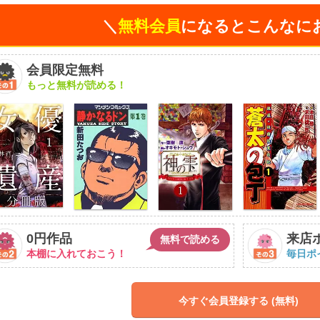
＼
無料会員
になるとこんなに
会員限定無料
もっと無料が読める！
0円作品
来店
無料で読める
本棚に入れておこう！
毎日ポ
今すぐ会員登録する (無料)