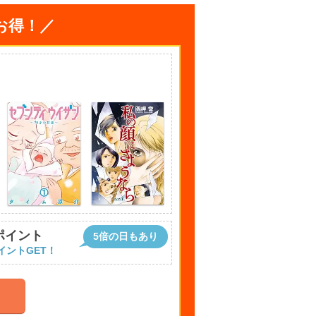
お得！／
ポイント
5倍の日もあり
イントGET！