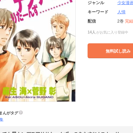
ジャンル
少女漫
キーワード
人情
配信
2巻
完
14人
がお気に入り登録中
無料試し読み
まんがタグ
集