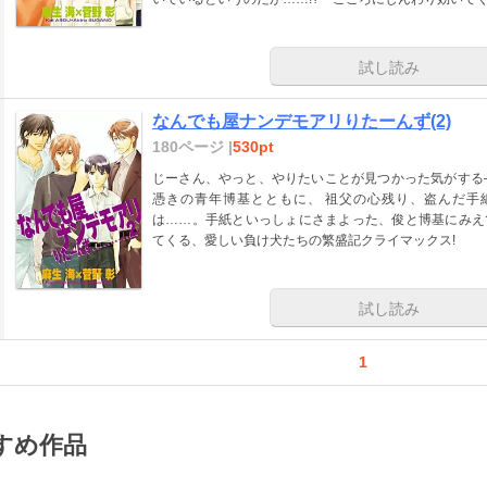
試し読み
なんでも屋ナンデモアリりたーんず(2)
180ページ |
530pt
じーさん、やっと、やりたいことが見つかった気がする
憑きの青年博基とともに、 祖父の心残り、盗んだ手
は……。手紙といっしょにさまよった、俊と博基にみえ
てくる、愛しい負け犬たちの繁盛記クライマックス!
試し読み
1
すめ作品