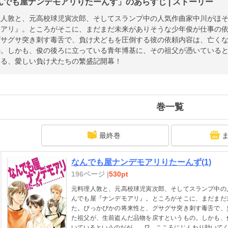
んでも屋ナンデモアリりたーんず」のあらすじ | ストーリー
理人敦と、元高校球児寅次郎、そしてスランプ中の人気作曲家中川がほ
モアリ』。ところがそこに、まだまだ未来がありそうな少年俊が仕事の
グサグサ突き刺す毒舌で、負け犬どもを圧倒する彼の依頼内容は、亡く
の。しかも、俊の後ろに立っている青年博基に、その祖父が憑いていると
くる、愛しい負け犬たちの繁盛記開幕！
巻一覧
最終巻
なんでも屋ナンデモアリりたーんず(1)
196ページ |
530pt
元料理人敦と、元高校球児寅次郎、そしてスランプ中の
んでも屋『ナンデモアリ』。ところがそこに、まだまだ
た。ぴっかぴかの将来性と、グサグサ突き刺す毒舌で、
た祖父が、生前盗んだ品物を戻すというもの。しかも、
いているというのだが……!? こころにじんわり効いて