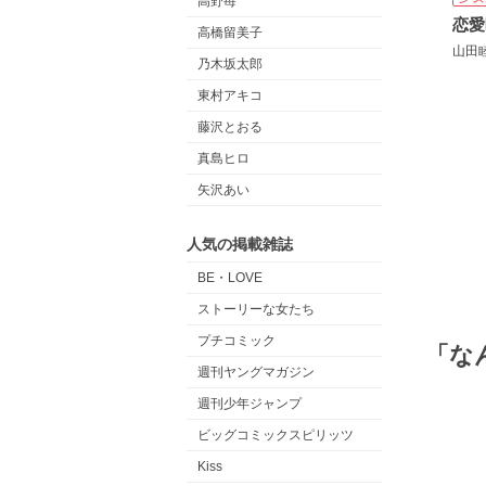
高野苺
高橋留美子
山田
乃木坂太郎
東村アキコ
藤沢とおる
真島ヒロ
矢沢あい
人気の掲載雑誌
BE・LOVE
ストーリーな女たち
プチコミック
「な
週刊ヤングマガジン
週刊少年ジャンプ
ビッグコミックスピリッツ
Kiss