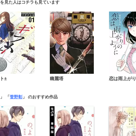
を見た人はコチラも見ています
ト±
幽麗塔
」 「
菅野彰
」 のおすすめ作品