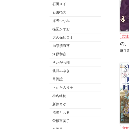
石田スイ
石田拓実
海野つなみ
楳図かずお
女性
大久保ヒロミ
の、
御茶漬海苔
麻生
河原和音
きたがわ翔
北川みゆき
草野誼
さかたのり子
椎名軽穂
新條まゆ
清野とおる
曽根富美子
少女