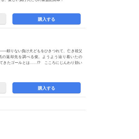
購入する
――頼りない負け犬どもをひきつれて、亡き祖父
紙の返却先を調べる俊。ようよう辿り着いたの
てきたゴールとは……!? こころにじんわり効い
購入する