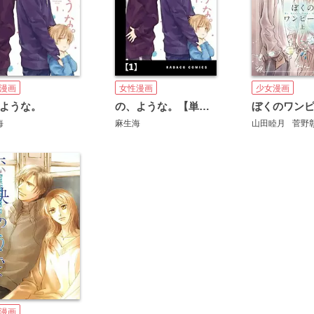
漫画
女性漫画
少女漫画
ような。
の、ような。【単話版】
ぼくのワン
海
麻生海
山田睦月
菅野
漫画