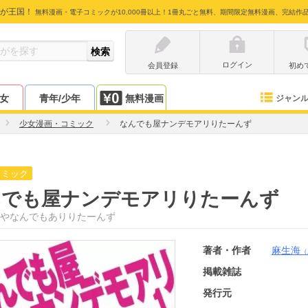
が王国！
無料漫画・電子コミックが10,000冊以上！1冊丸ごと無料、期間限定無料漫画、完結作
ログイン
会員登録
初め
少女
青年/少年
無料漫画
ジャン
少女漫画・コミック
なんでも屋ナンデモアリりたーんず
コミック
んでも屋ナンデモアリりたーんず
やなんでもありりたーんず
著者・作者
麻生海
（
掲載雑誌
発行元