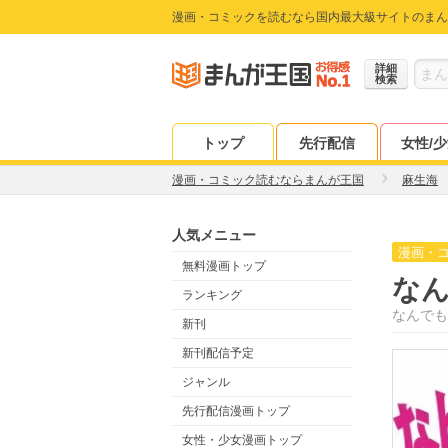
漫画・コミックを読むなら国内最大級サイトのまん
詳細
検索
トップ
先行配信
女性/
漫画・コミック読むならまんが王国
麻生海
人気メニュー
漫画・
無料漫画トップ
な
ランキング
なんでも
新刊
新刊配信予定
ジャンル
先行配信漫画トップ
女性・少女漫画トップ