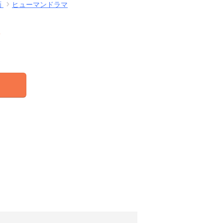
画
ヒューマンドラマ
結