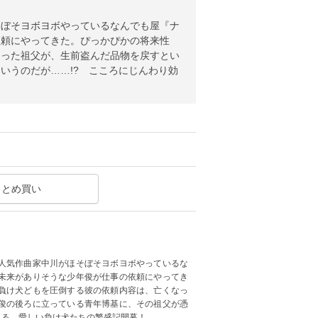
そぼそヨボヨボやっているなんでも屋『ナ
依頼にやってきた。ぴっかぴかの将来性
なった祖父が、生前盗んだ品物を戻すとい
いうのだが……!? こころにじんわり効
まとめ買い
人気作曲家中川がほそぼそヨボヨボやっているな
未来がありそうな少年俊が仕事の依頼にやってき
負け犬どもを圧倒する彼の依頼内容は、亡くなっ
俊の後ろに立っている青年博基に、その祖父が憑
くる、愛しい負け犬たちの繁盛記開幕！