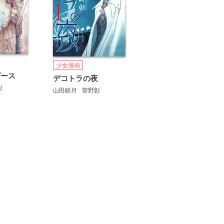
少女漫画
ピース
デコトラの夜
彰
山田睦月
菅野彰