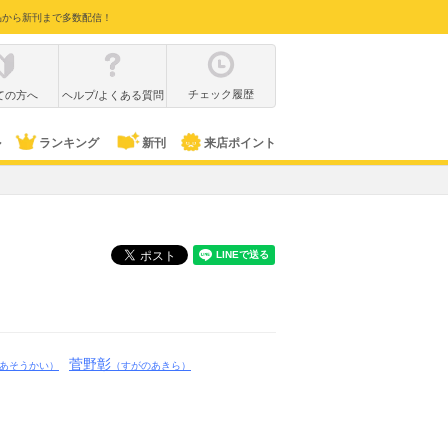
品から新刊まで多数配信！
チェック履歴
ての方へ
ヘルプ/よくある質問
ル
ランキング
新刊
来店ポイント
菅野彰
あそうかい）
（すがのあきら）