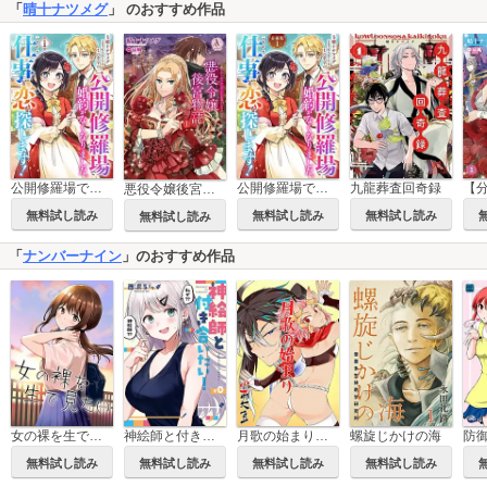
「
晴十ナツメグ
」 のおすすめ作品
公開修羅場で婚約がなくなりました。これから仕事と恋を探します！
公開修羅場で婚約がなくなりました。これから仕事と恋を探します！【分冊版】
九龍葬査回奇録
悪役令嬢後宮物語
無料試し読み
無料試し読み
無料試し読み
無料試し読み
「
ナンバーナイン
」のおすすめ作品
女の裸を生で見たい
神絵師と付き合いたい！
月歌の始まり【自費出版】
螺旋じかけの海
無料試し読み
無料試し読み
無料試し読み
無料試し読み