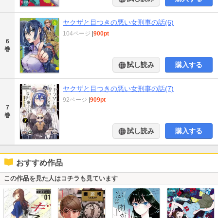
ヤクザと目つきの悪い女刑事の話(6)
104ページ
|
900pt
6
巻
試し読み
購入する
ヤクザと目つきの悪い女刑事の話(7)
92ページ
|
909pt
7
巻
試し読み
購入する
おすすめ作品
この作品を見た人はコチラも見ています