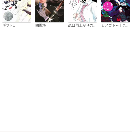
恋は雨上がりのように
ギフト±
幽麗塔
ヒメゴト～十九歳の制服～