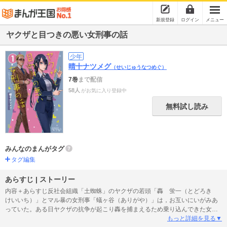
新規登録
ログイン
メニュー
ヤクザと目つきの悪い女刑事の話
少年
晴十ナツメグ
（せいじゅうなつめぐ）
7巻
まで配信
58人
がお気に入り登録中
無料試し読み
みんなのまんがタグ
タグ編集
あらすじ | ストーリー
内容＋あらすじ反社会組織「土蜘蛛」のヤクザの若頭「轟 蛍一（とどろき
けいいち）」とマル暴の女刑事「蟻ヶ谷（ありがや）」は，お互いにいがみあ
っていた。ある日ヤクザの抗争が起こり轟を捕まえるため乗り込んできた女刑
事は実は・・・!?Twitterで2.1万いいねもらったお互い好きだけど素直になれな
もっと詳細を見る▼