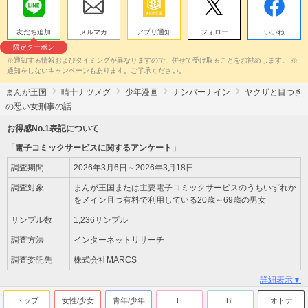
友だち追加
メルマガ
アプリ通知
フォロー
いいね
限定クーポン
※通知する情報およびタイミングが異なりますので、併せて受け取ることをお勧めします。 ※
通知をしないキャンペーンもあります。ご了承ください。
まんが王国
晴十ナツメグ
少年漫画
ナンバーナイン
ヤクザと目つき
の悪い女刑事の話
お得感No.1表記について
「電子コミックサービスに関するアンケート」
調査期間
2026年3月6日～2026年3月18日
調査対象
まんが王国または主要電子コミックサービスのうちいずれか
をメイン且つ有料で利用している20歳～69歳の男女
サンプル数
1,236サンプル
調査方法
インターネットリサーチ
調査委託先
株式会社MARCS
詳細表示▼
トップ
女性/少女
青年/少年
TL
BL
オトナ