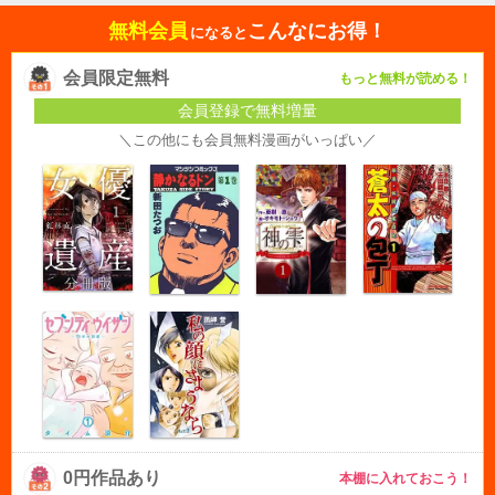
無料会員
こんなにお得！
になると
会員限定無料
もっと無料が読める！
会員登録で無料増量
＼この他にも会員無料漫画がいっぱい／
0円作品あり
本棚に入れておこう！