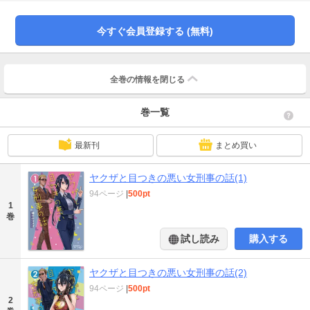
いヤクザと女刑事のドタバタラブコメディ！！2人の過去エピソード「ヤクザと
目つきの悪い女子高生の話」のカラー漫画４Ｐ描き下ろし付き！
今すぐ会員登録する (無料)
全巻の情報を
閉じる
巻一覧
最新刊
まとめ買い
ヤクザと目つきの悪い女刑事の話(1)
94ページ
|
500pt
1
巻
試し読み
購入する
ヤクザと目つきの悪い女刑事の話(2)
94ページ
|
500pt
2