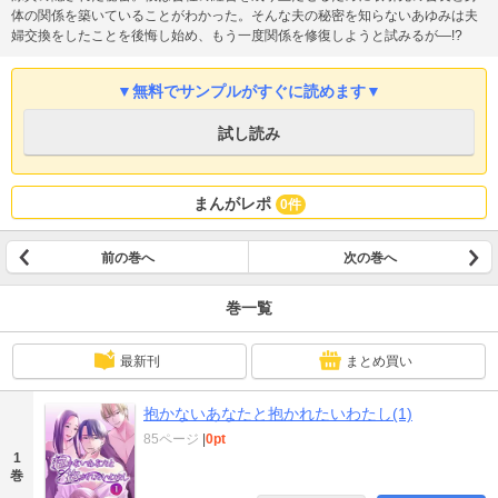
体の関係を築いていることがわかった。そんな夫の秘密を知らないあゆみは夫
婦交換をしたことを後悔し始め、もう一度関係を修復しようと試みるが―!?
▼無料でサンプルがすぐに読めます▼
試し読み
まんがレポ
0件
前の巻へ
次の巻へ
巻一覧
最新刊
まとめ買い
抱かないあなたと抱かれたいわたし(1)
85ページ
|
0pt
1
巻