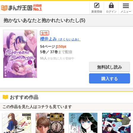
新規登録
ログイン
メニュー
抱かないあなたと抱かれたいわたし(5)
女性
櫻井よみ
（さくらいよみ）
54ページ
|
150pt
5巻
／ 37巻
まで配信
55人
がお気に入り登録中
無料試し読み
購入する
おすすめ作品
この作品を見た人はコチラも見ています