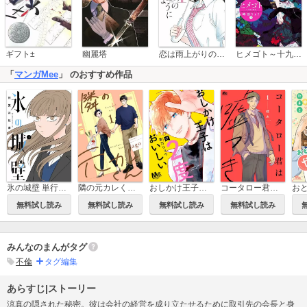
恋は雨上がりのように
ギフト±
幽麗塔
ヒメゴト～十九歳の制服～
「
マンガMee
」 のおすすめ作品
氷の城壁 単行本版【フルカラー】
隣の元カレくん 単行本版
おしかけ王子は2度おいしい 単行本版
コータロー君は嘘つき 単行本版
無料試し読み
無料試し読み
無料試し読み
無料試し読み
みんなのまんがタグ
不倫
タグ編集
あらすじ|ストーリー
涼真の隠された秘密。彼は会社の経営を成り立たせるために取引先の会長と身