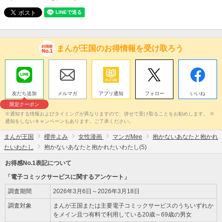
まんが王国のお得情報を受け取ろう
友だち追加
メルマガ
アプリ通知
フォロー
いいね
限定クーポン
※通知する情報およびタイミングが異なりますので、併せて受け取ることをお勧めします。 ※
通知をしないキャンペーンもあります。ご了承ください。
まんが王国
櫻井よみ
女性漫画
マンガMee
抱かないあなたと抱かれ
たいわたし
抱かないあなたと抱かれたいわたし(5)
お得感No.1表記について
「電子コミックサービスに関するアンケート」
調査期間
2026年3月6日～2026年3月18日
調査対象
まんが王国または主要電子コミックサービスのうちいずれか
をメイン且つ有料で利用している20歳～69歳の男女