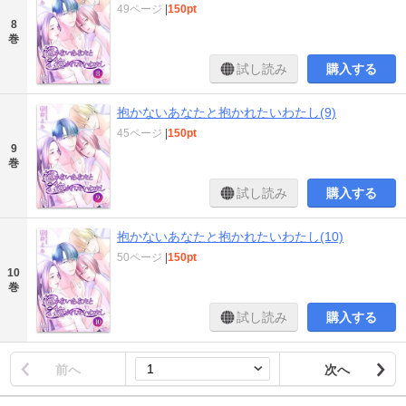
49ページ
|
150pt
8
巻
試し読み
購入する
抱かないあなたと抱かれたいわたし(9)
45ページ
|
150pt
9
巻
試し読み
購入する
抱かないあなたと抱かれたいわたし(10)
50ページ
|
150pt
10
巻
試し読み
購入する
前へ
次へ