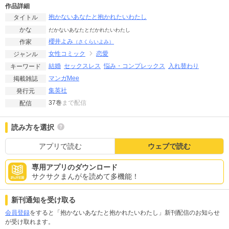
作品詳細
抱かないあなたと抱かれたいわたし
タイトル
かな
だかないあなたとだかれたいわたし
櫻井よみ
作家
（さくらいよみ）
女性コミック
恋愛
ジャンル
結婚
セックスレス
悩み・コンプレックス
入れ替わり
キーワード
マンガMee
掲載雑誌
集英社
発行元
37巻
まで配信
配信
読み方を選択
アプリで読む
ウェブで読む
専用アプリのダウンロード
サクサクまんがを読めて多機能！
新刊通知を受け取る
会員登録
をすると「抱かないあなたと抱かれたいわたし」新刊配信のお知らせ
が受け取れます。