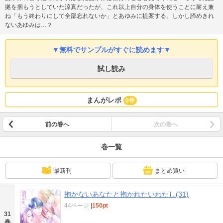
拠を掴もうとしていた涼真だったが、これ以上自分の身体を使うことに耐え兼
ね「もう終わりにして全部忘れないか」とあゆみに提案する。しかし諦めきれ
ないあゆみは…？
▼無料でサンプルがすぐに読めます▼
試し読み
まんがレポ
0件
前の巻へ
次の巻へ
巻一覧
最新刊
まとめ買い
抱かないあなたと抱かれたいわたし(31)
44ページ
|
150pt
31
巻