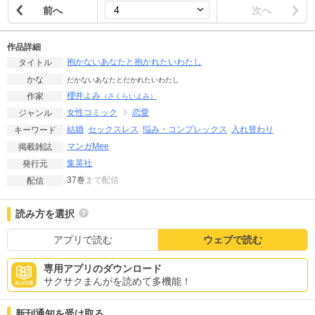
前へ
次へ
作品詳細
抱かないあなたと抱かれたいわたし
タイトル
かな
だかないあなたとだかれたいわたし
櫻井よみ
作家
（さくらいよみ）
女性コミック
恋愛
ジャンル
結婚
セックスレス
悩み・コンプレックス
入れ替わり
キーワード
マンガMee
掲載雑誌
集英社
発行元
37巻
まで配信
配信
読み方を選択
アプリで読む
ウェブで読む
専用アプリのダウンロード
サクサクまんがを読めて多機能！
新刊通知を受け取る