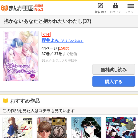
新規登録
ログイン
メニュー
抱かないあなたと抱かれたいわたし(37)
女性
櫻井よみ
（さくらいよみ）
44ページ
|
150pt
37巻
／ 37巻
まで配信
55人
がお気に入り登録中
無料試し読み
購入する
おすすめ作品
この作品を見た人はコチラも見ています