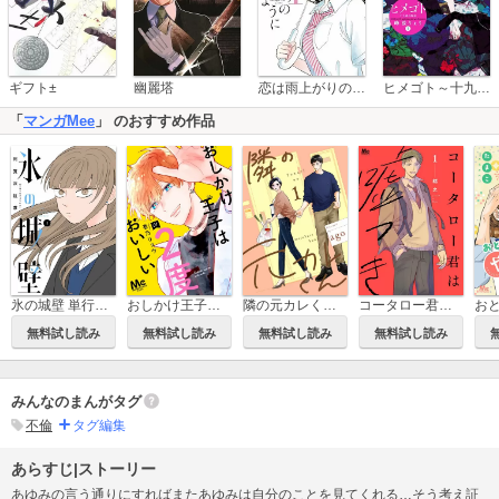
恋は雨上がりのように
ギフト±
幽麗塔
ヒメゴト～十九歳の制服～
「
マンガMee
」 のおすすめ作品
氷の城壁 単行本版【フルカラー】
おしかけ王子は2度おいしい 単行本版
隣の元カレくん 単行本版
コータロー君は嘘つき 単行本版
無料試し読み
無料試し読み
無料試し読み
無料試し読み
みんなのまんがタグ
不倫
タグ編集
あらすじ|ストーリー
あゆみの言う通りにすればまたあゆみは自分のことを見てくれる…そう考え証