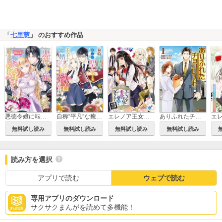
「
七里慧
」 のおすすめ作品
悪徳令嬢に転生したのに、まさかの求婚!?～手のひら返しの求婚はお断りします！～
自称“平凡”な癒しの聖女ですが、王子から婚約者として執着されています。
エレノア王女は自由な青春を送りたい～異世界トリップでJKライフ～
ありふれたチョコレート
無料試し読み
無料試し読み
無料試し読み
無料試し読み
読み方を選択
アプリで読む
ウェブで読む
専用アプリのダウンロード
サクサクまんがを読めて多機能！