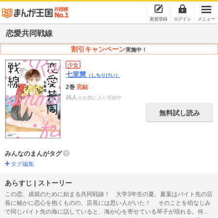
新規登録
ログイン
メニュー
恋愛共同戦線
割引キャンペーン
実施中！
少女
七里慧
（しちりけい）
2巻
完結
25人
がお気に入り登録中
無料試し読み
みんなのまんがタグ
タグ編集
あらすじ | ストーリー
この恋、成就のために始まる共同戦線！ 大学3年生の夏。夏葉はバイト先の店
長に秘かに恋心を抱くものの、店長には思い人がいた！ そのことを幼なじみ
で同じバイト先の海に話していると、海が心を寄せている琴子が現れる。何か