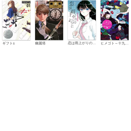
恋は雨上がりのように
ギフト±
幽麗塔
ヒメゴト～十九歳の制服～