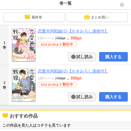
巻一覧
最終巻
まとめ買い
恋愛共同戦線(1)【かきおろし漫画付】
350pt
195ページ
|
700pt
→
1
割引中
8/10 23:59まで
巻
試し読み
購入する
恋愛共同戦線(2)【かきおろし漫画付】
350pt
195ページ
|
700pt
→
2
割引中
8/10 23:59まで
巻
試し読み
購入する
おすすめ作品
この作品を見た人はコチラも見ています