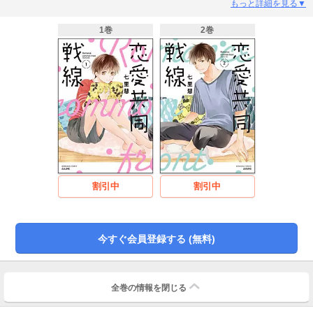
と態度に出てしまう海を心配しながらも、自分の恋も心配で…。そんなある
もっと詳細を見る▼
日、このように過ごせる日々にリミットがあることを感じた二人はお互いの恋
愛成就のために共同戦線を組むことに…!! 幼なじみって、恋ってなんだろ
1巻
2巻
う？ 焦れったくも、時にはスウィートなラブコメディ！
割引中
割引中
今すぐ会員登録する (無料)
全巻の情報を
閉じる