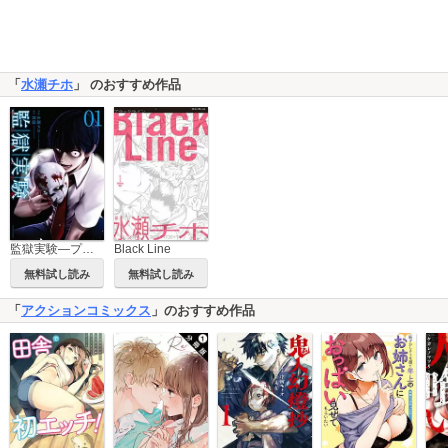
「
水瀬チホ
」 のおすすめ作品
監獄実験―プリズンラボ―
Black Line
無料試し読み
無料試し読み
「
アクションコミックス
」のおすすめ作品