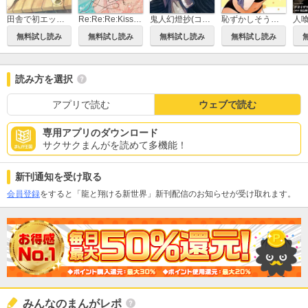
田舎で初エッチ！
Re:Re:Re:Kiss 分冊版
鬼人幻燈抄(コミック)
恥ずかしそうな顔で年上のお姉さんにおっぱい見せてもらいたい 赤面おっぱいアンソロジー
無料試し読み
無料試し読み
無料試し読み
無料試し読み
読み方を選択
アプリで読む
ウェブで読む
専用アプリのダウンロード
サクサクまんがを読めて多機能！
新刊通知を受け取る
会員登録
をすると「龍と翔ける新世界」新刊配信のお知らせが受け取れます。
みんなのまんがレポ