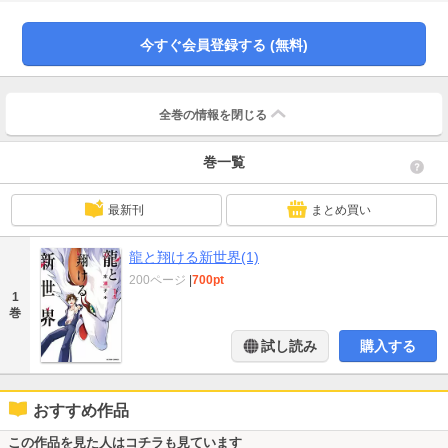
に巻き込まれた高校生たちを描く、異能バトルファンタジー！『監獄実験』の
水瀬チホによる完全オリジナル新作で、漫画アプリ「ゼブラック」で連載中。
今すぐ会員登録する (無料)
全巻の情報を
閉じる
巻一覧
最新刊
まとめ買い
龍と翔ける新世界(1)
200ページ
|
700pt
1
巻
試し読み
購入する
おすすめ作品
この作品を見た人はコチラも見ています