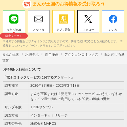
まんが王国のお得情報を受け取ろう
友だち追加
メルマガ
アプリ通知
フォロー
いいね
限定クーポン
※通知する情報およびタイミングが異なりますので、併せて受け取ることをお勧めします。 ※
通知をしないキャンペーンもあります。ご了承ください。
まんが王国
水瀬チホ
青年漫画
アクションコミックス
龍と翔ける新
世界
お得感No.1表記について
「電子コミックサービスに関するアンケート」
調査期間
2026年3月6日～2026年3月18日
調査対象
まんが王国または主要電子コミックサービスのうちいずれか
をメイン且つ有料で利用している20歳～69歳の男女
サンプル数
1,236サンプル
調査方法
インターネットリサーチ
調査委託先
株式会社MARCS