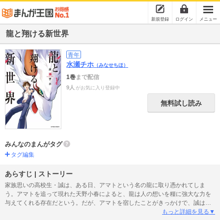
新規登録
ログイン
メニュー
龍と翔ける新世界
青年
水瀬チホ
（みなせちほ）
1巻
まで配信
9人
がお気に入り登録中
無料試し読み
みんなのまんがタグ
タグ編集
あらすじ | ストーリー
家族思いの高校生・誠は、ある日、アマトという名の龍に取り憑かれてしま
う。アマトを追って現れた天野小春によると、龍は人の想いを糧に強大な力を
与えてくれる存在だという。だが、アマトを宿したことがきっかけで、誠は謎
の集団“龍狩り”に狙われることになってしまった。遥か古代より続く双龍の争い
もっと詳細を見る▼