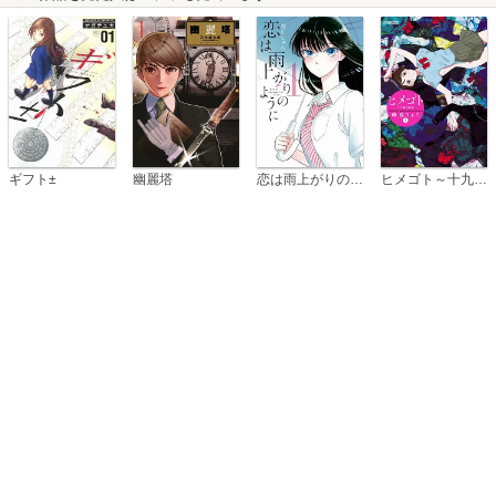
恋は雨上がりのように
ギフト±
幽麗塔
ヒメゴト～十九歳の制服～