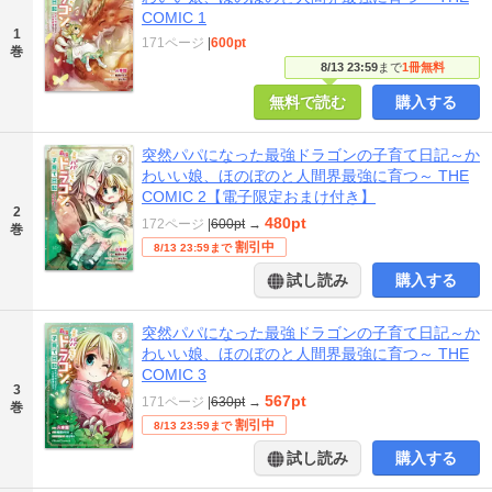
COMIC 1
1
171ページ
|
600pt
巻
8/13 23:59
まで
1冊無料
無料で読む
購入する
突然パパになった最強ドラゴンの子育て日記～か
わいい娘、ほのぼのと人間界最強に育つ～ THE
COMIC 2【電子限定おまけ付き】
2
480pt
172ページ
|
600pt
→
巻
割引中
8/13 23:59まで
試し読み
購入する
突然パパになった最強ドラゴンの子育て日記～か
わいい娘、ほのぼのと人間界最強に育つ～ THE
COMIC 3
3
567pt
171ページ
|
630pt
→
巻
割引中
8/13 23:59まで
試し読み
購入する