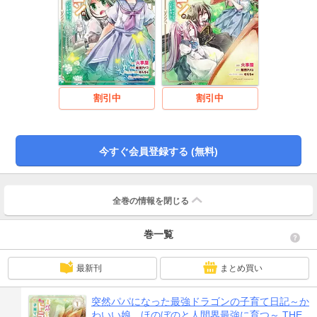
割引中
割引中
今すぐ会員登録する (無料)
全巻の情報を
閉じる
巻一覧
最新刊
まとめ買い
突然パパになった最強ドラゴンの子育て日記～か
わいい娘、ほのぼのと人間界最強に育つ～ THE