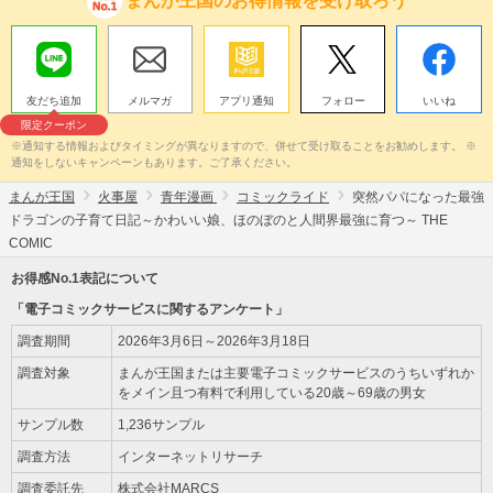
まんが王国のお得情報を受け取ろう
友だち追加
メルマガ
アプリ通知
フォロー
いいね
限定クーポン
※通知する情報およびタイミングが異なりますので、併せて受け取ることをお勧めします。 ※
通知をしないキャンペーンもあります。ご了承ください。
まんが王国
火事屋
青年漫画
コミックライド
突然パパになった最強
ドラゴンの子育て日記～かわいい娘、ほのぼのと人間界最強に育つ～ THE
COMIC
お得感No.1表記について
「電子コミックサービスに関するアンケート」
調査期間
2026年3月6日～2026年3月18日
調査対象
まんが王国または主要電子コミックサービスのうちいずれか
をメイン且つ有料で利用している20歳～69歳の男女
サンプル数
1,236サンプル
調査方法
インターネットリサーチ
調査委託先
株式会社MARCS