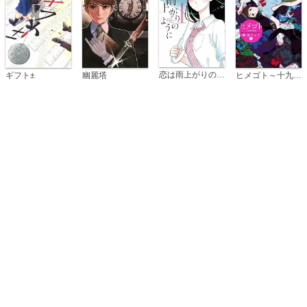
恋は雨上がりのように
ギフト±
幽麗塔
ヒメゴト～十九歳の制服～