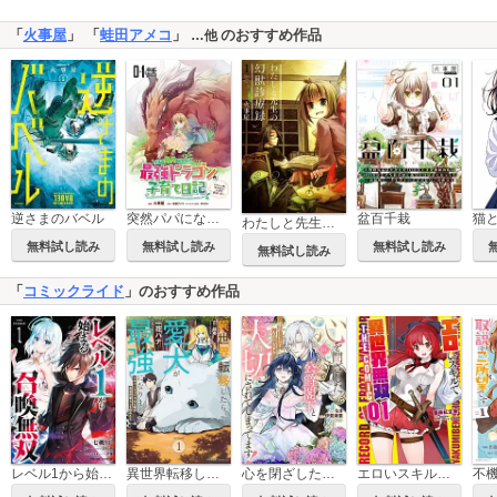
「
火事屋
」 「
蛙田アメコ
」
のおすすめ作品
…他
猫
逆さまのバベル
突然パパになった最強ドラゴンの子育て日記～かわいい娘、ほのぼのと人間界最強に育つ～ 【単話版】
盆百千栽
わたしと先生の幻獣診療録
無料試し読み
無料試し読み
無料試し読み
無料試し読み
「
コミックライド
」のおすすめ作品
レベル1から始まる召喚無双 THE COMIC
異世界転移したら愛犬が最強になりました～シルバーフェンリルと俺が異世界暮らしを始めたら～ THE COMIC
心を閉ざした公爵閣下と婚約したはずなのに、なぜか大切にされてしまってます！
エロいスキルで異世界無双 THE COMIC