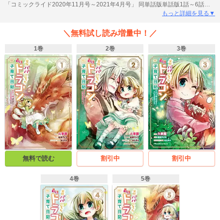
「コミックライド2020年11月号～2021年4月号」 同単話版単話版1話～6話ま
でを収録しています。 ドラゴン×少女 種族を超えた、家族の御伽噺〈おはな
もっと詳細を見る▼
し〉
＼無料試し読み増量中！／
1巻
2巻
3巻
無料で読む
割引中
割引中
4巻
5巻