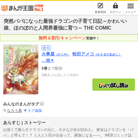
新規登録
ログイン
メニュー
突然パパになった最強ドラゴンの子育て日記～かわいい
娘、ほのぼのと人間界最強に育つ～ THE COMIC
無料＆割引キャンペーン
実施中！
青年
火事屋
蛙田アメコ
（かじや）
（かえるだあめこ）
…他▼
5巻
まで配信
196人
がお気に入り登録中
みんなのまんがタグ
なろう系
タグ編集
あらすじ | ストーリー
山深くで暮らすドラゴンの元に、小さな少女が訪れた。 彼女はドラゴンを「パ
パ」と呼んで！？ １人と１匹が出会って、家族になる――。 WEBコミック誌