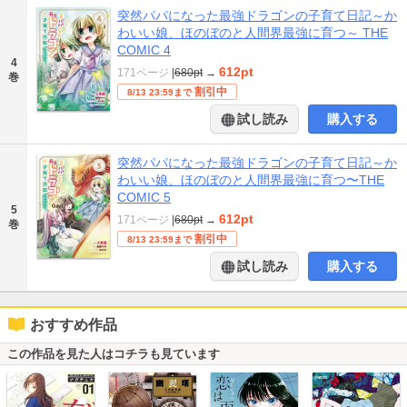
突然パパになった最強ドラゴンの子育て日記～か
わいい娘、ほのぼのと人間界最強に育つ～ THE
COMIC 4
4
612pt
171ページ
|
680pt
→
巻
割引中
8/13 23:59まで
試し読み
購入する
突然パパになった最強ドラゴンの子育て日記～か
わいい娘、ほのぼのと人間界最強に育つ〜THE
COMIC 5
5
612pt
171ページ
|
680pt
→
巻
割引中
8/13 23:59まで
試し読み
購入する
おすすめ作品
この作品を見た人はコチラも見ています