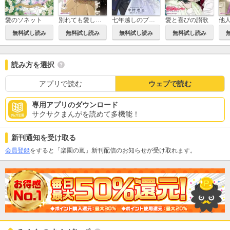
愛のソネット
別れても愛しくて
七年越しのプロポーズ
愛と喜びの讃歌
他
無料試し読み
無料試し読み
無料試し読み
無料試し読み
読み方を選択
アプリで読む
ウェブで読む
専用アプリのダウンロード
サクサクまんがを読めて多機能！
新刊通知を受け取る
会員登録
をすると「楽園の嵐」新刊配信のお知らせが受け取れます。