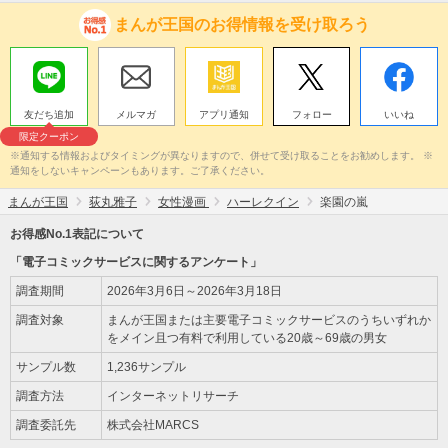
まんが王国のお得情報を受け取ろう
友だち追加
メルマガ
アプリ通知
フォロー
いいね
限定クーポン
※通知する情報およびタイミングが異なりますので、併せて受け取ることをお勧めします。 ※
通知をしないキャンペーンもあります。ご了承ください。
まんが王国
荻丸雅子
女性漫画
ハーレクイン
楽園の嵐
お得感No.1表記について
「電子コミックサービスに関するアンケート」
調査期間
2026年3月6日～2026年3月18日
調査対象
まんが王国または主要電子コミックサービスのうちいずれか
をメイン且つ有料で利用している20歳～69歳の男女
サンプル数
1,236サンプル
調査方法
インターネットリサーチ
調査委託先
株式会社MARCS