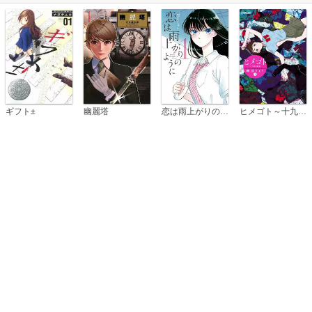
恋は雨上がりのように
ギフト±
幽麗塔
ヒメゴト～十九歳の制服～