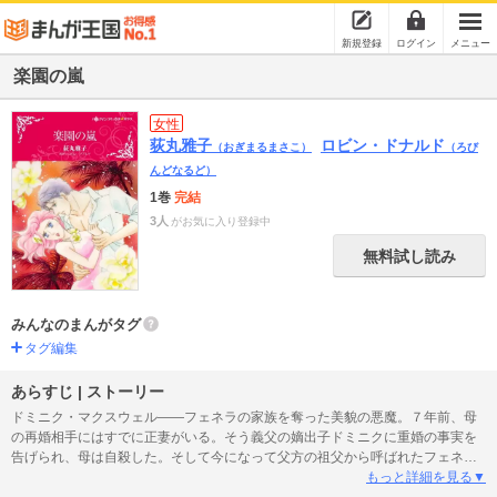
新規登録
ログイン
メニュー
楽園の嵐
女性
荻丸雅子
ロビン・ドナルド
（おぎまるまさこ）
（ろび
んどなるど）
1巻
完結
3人
がお気に入り登録中
無料試し読み
みんなのまんがタグ
タグ編集
あらすじ | ストーリー
ドミニク・マクスウェル――フェネラの家族を奪った美貌の悪魔。７年前、母
の再婚相手にはすでに正妻がいる。そう義父の嫡出子ドミニクに重婚の事実を
告げられ、母は自殺した。そして今になって父方の祖父から呼ばれたフェネラ
の父親違いの弟は困惑し、姉に助けを求めてきたのだ。私は歓迎されないだろ
もっと詳細を見る▼
う。けれど弟のためにと南太平洋の島に同行し、ドミニクと再会する。もう２