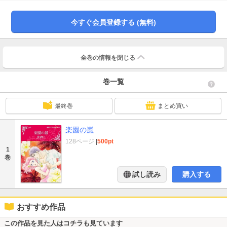
度と会いたくなかった。母の死後、彼は私を母親と同じふしだらな女だと蔑ん
だのだから。
今すぐ会員登録する (無料)
全巻の情報を
閉じる
巻一覧
最終巻
まとめ買い
楽園の嵐
128ページ
|
500pt
1
巻
試し読み
購入する
おすすめ作品
この作品を見た人はコチラも見ています