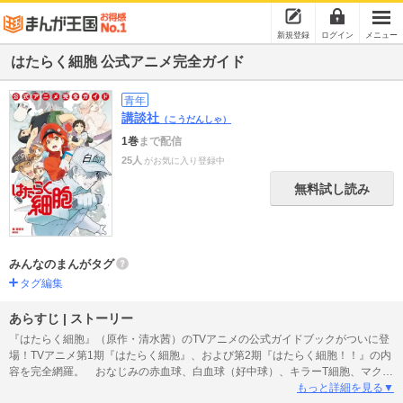
新規登録
ログイン
メニュー
はたらく細胞 公式アニメ完全ガイド
青年
講談社
（こうだんしゃ）
1巻
まで配信
25人
がお気に入り登録中
無料試し読み
みんなのまんがタグ
タグ編集
あらすじ | ストーリー
『はたらく細胞』（原作・清水茜）のTVアニメの公式ガイドブックがついに登
場！TVアニメ第1期『はたらく細胞』、および第2期『はたらく細胞！！』の内
容を完全網羅。 おなじみの赤血球、白血球（好中球）、キラーT細胞、マクロ
ファージをはじめ、体内で活躍する細胞たち、外敵となる細菌やウイルス、ア
もっと詳細を見る▼