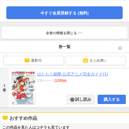
レルゲンなど、劇中に登場した50体以上のキャラクターをフルカラーで紹介す
るキャラクターガイドや、第1期＆第2期の全話を網羅したストーリーガイドを
収録。さらに、貴重な設定資料やギャラリーに加え、TVアニメを手がけた鈴木
今すぐ会員登録する (無料)
健一監督（第1期）、小倉宏文監督（第2期）や、花澤香菜（赤血球 役）、前野
智昭（白血球 /好中球 役）ら、主要キャラたちの声優陣のインタビューなども
掲載し、TVアニメ『はたらく細胞』の魅力を余すところなく収録しました。原
作＆アニメのファン必携の超保存版です！
全巻の情報を
閉じる
巻一覧
最新刊
まとめ買い
はたらく細胞 公式アニメ完全ガイド(1)
131ページ
|
1200pt
1
巻
試し読み
購入する
おすすめ作品
この作品を見た人はコチラも見ています