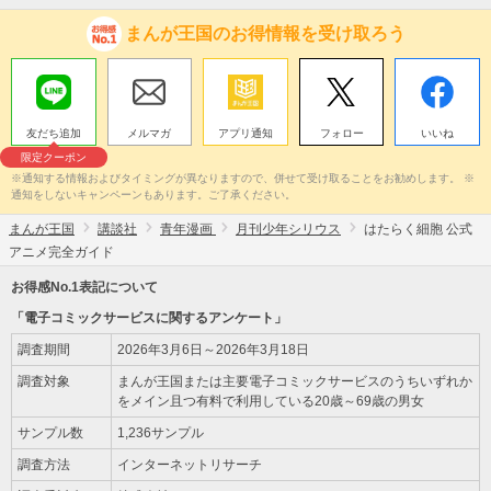
まんが王国のお得情報を受け取ろう
友だち追加
メルマガ
アプリ通知
フォロー
いいね
限定クーポン
※通知する情報およびタイミングが異なりますので、併せて受け取ることをお勧めします。 ※
通知をしないキャンペーンもあります。ご了承ください。
まんが王国
講談社
青年漫画
月刊少年シリウス
はたらく細胞 公式
アニメ完全ガイド
お得感No.1表記について
「電子コミックサービスに関するアンケート」
調査期間
2026年3月6日～2026年3月18日
調査対象
まんが王国または主要電子コミックサービスのうちいずれか
をメイン且つ有料で利用している20歳～69歳の男女
サンプル数
1,236サンプル
調査方法
インターネットリサーチ