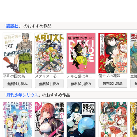
「
講談社
」 のおすすめ作品
傷モノの花嫁 公式ファンブック
平和の国の島崎へ CONFIDENTIAL INFORMATION
メダリスト公式ファンブック
デキる猫は今日も憂鬱 公式コミックガイド 超・諭吉LOVE
無料試し読み
無料試し読み
無料試し読み
無料試し読み
「
月刊少年シリウス
」のおすすめ作品