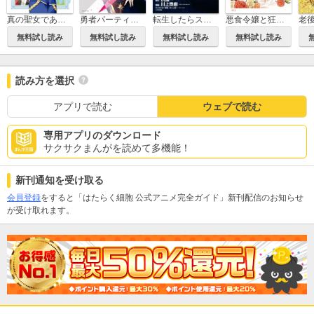
真の聖女である私は追放されました。だからこの国はもう終わりです
勇者パーティを追い出された器用貧乏 ～パーティ事情で付与術士をやっていた剣士、万能へと至る～
転生したらスライムだった件
悪食令嬢と狂血公爵 ～その魔物、私が美味しくいただきます！～
無料試し読み
無料試し読み
無料試し読み
無料試し読み
読み方を選択
アプリで読む
ウェブで読む
専用アプリのダウンロード
サクサクまんがを読めて多機能！
新刊通知を受け取る
会員登録
をすると「はたらく細胞 公式アニメ完全ガイド」新刊配信のお知らせ
が受け取れます。