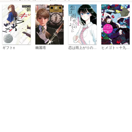
恋は雨上がりのように
ギフト±
幽麗塔
ヒメゴト～十九歳の制服～