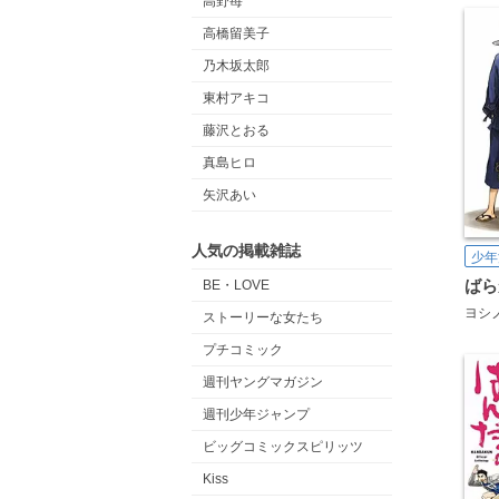
高野苺
高橋留美子
乃木坂太郎
東村アキコ
藤沢とおる
真島ヒロ
矢沢あい
人気の掲載雑誌
少年
ばら
BE・LOVE
ヨシ
ストーリーな女たち
プチコミック
週刊ヤングマガジン
週刊少年ジャンプ
ビッグコミックスピリッツ
Kiss