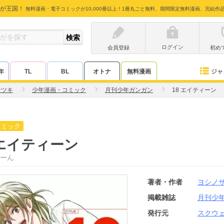
が王国！
無料漫画・電子コミックが10,000冊以上！1冊丸ごと無料、期間限定無料漫画、完結作
ログイン
会員登録
初め
ジャ
年
TL
BL
オトナ
無料漫画
サツキ
少年漫画・コミック
月刊少年ガンガン
18 エイティーン
コミック
 エイティーン
ーん
著者・作者
ヨシノ
掲載雑誌
月刊少
発行元
スクウ