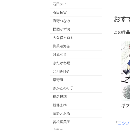
石田スイ
石田拓実
おす
海野つなみ
楳図かずお
この作品
大久保ヒロミ
御茶漬海苔
河原和音
きたがわ翔
北川みゆき
草野誼
さかたのり子
椎名軽穂
新條まゆ
ギフ
清野とおる
曽根富美子
「
ヨシノ