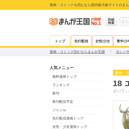
漫画・コミックを読むなら国内最大級サイトのまん
詳細
検索
トップ
先行配信
女性/少女
青年/少
漫画・コミック読むならまんが王国
ヨシノ
人気メニュー
漫画・
無料漫画トップ
18
ランキング
えいてぃ
新刊
新刊配信予定
ジャンル
先行配信漫画トップ
女性・少女漫画トップ