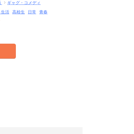
画
ギャグ・コメディ
・生活
高校生
日常
青春
結