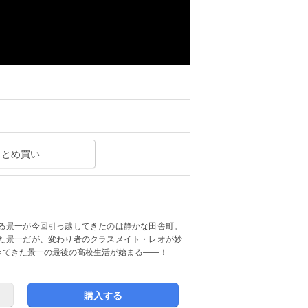
まとめ買い
る景一が今回引っ越してきたのは静かな田舎町。
た景一だが、変わり者のクラスメイト・レオが妙
きてきた景一の最後の高校生活が始まる――！
購入する