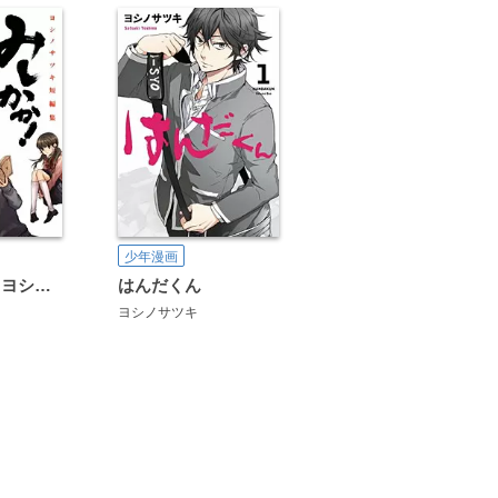
少年漫画
みしかか！ ヨシノサツキ短編集
はんだくん
ヨシノサツキ