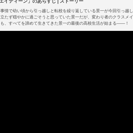
 エイティーン」のあらすじ | ストーリー
の事情で幼い頃から引っ越しと転校を繰り返している景一が今回引っ越
目立たず穏やかに過ごそうと思っていた景一だが、変わり者のクラスメ
達も、すべてを諦めて生きてきた景一の最後の高校生活が始まる――！