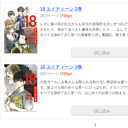
18 エイティーン 2巻
207ページ |
700pt
レオに振り回されながらも自分の居場所を少しずつ広げ
されたり、初めて会う人と趣味を共有したり…。なんで
すべてを諦めてきた景一の青春取り戻し奮闘記、第２巻
試し読み
18 エイティーン 3巻
207ページ |
700pt
大型モールにお客さんを取られ元気のない商店街を盛り
る。誰よりも前のめりな景一にひっぱられ、ドロップア
すべてを諦めてきた景一の、はじめてのお祭りが始まる
試し読み
1