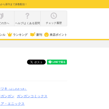
品から新刊まで多数配信！
チェック履歴
ての方へ
ヘルプ/よくある質問
ンル
ランキング
新刊
来店ポイント
サツキ
（よしのさつき）
年ガンガン
ガンガンコミックス
ェア・エニックス