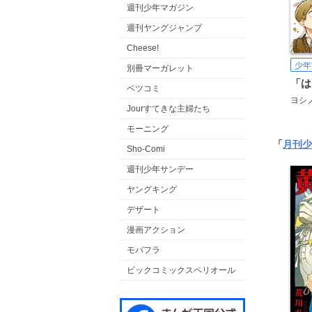
週刊少年マガジン
週刊ヤングジャンプ
Cheese!
少年
別冊マーガレット
ベツコミ
ヨシ
Jourすてきな主婦たち
モーニング
「
月刊少
Sho-Comi
週刊少年サンデー
ヤングキング
デザート
漫画アクション
モバフラ
ビックコミックスペリオール