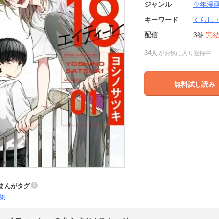
ジャンル
少年漫
キーワード
くらし
配信
3巻
完
34人
がお気に入り登録中
無料試し読み
まんがタグ
集