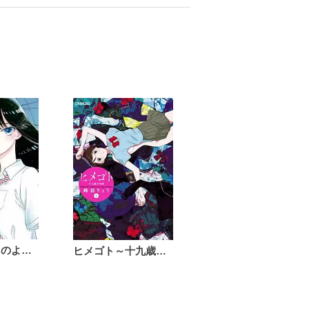
恋は雨上がりのように
ヒメゴト～十九歳の制服～