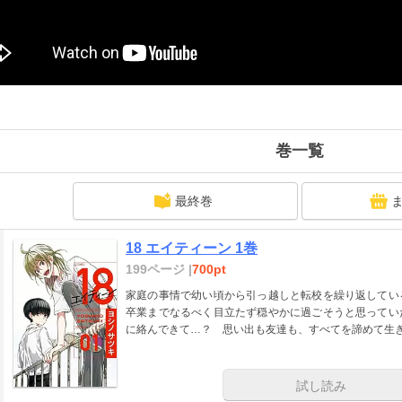
巻一覧
最終巻
18 エイティーン 1巻
199ページ |
700pt
家庭の事情で幼い頃から引っ越しと転校を繰り返してい
卒業までなるべく目立たず穏やかに過ごそうと思ってい
に絡んできて…？ 思い出も友達も、すべてを諦めて生
試し読み