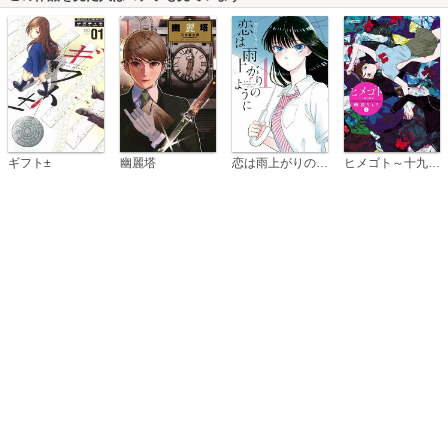
恋は雨上がりのように
ギフト±
幽麗塔
ヒメゴト～十九歳の制服～