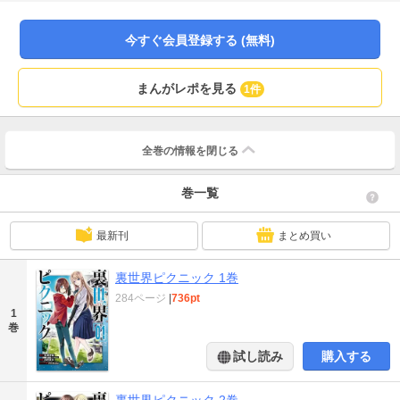
284ページの大ボリューム！
今すぐ会員登録する (無料)
まんがレポを見る
1件
全巻の情報を
閉じる
巻一覧
最新刊
まとめ買い
裏世界ピクニック 1巻
284ページ
|
736pt
1
巻
試し読み
購入する
裏世界ピクニック 2巻