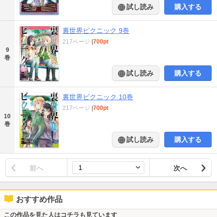
試し読み
購入する
裏世界ピクニック 9巻
217ページ
|
700pt
9
巻
試し読み
購入する
裏世界ピクニック 10巻
217ページ
|
700pt
10
巻
試し読み
購入する
前へ
次へ
おすすめ作品
この作品を見た人はコチラも見ています