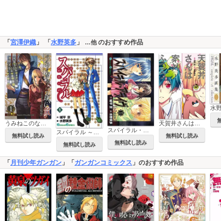
「
宮澤伊織
」 「
水野英多
」
のおすすめ作品
…他
うみねこのなく頃に散 Episode7:Requiem of the golden witch
天賀井さんは案外ふつう
スパイラル・アライヴ
スパイラル ～推理の絆～
無料試し読み
無料試し読み
無料試し読み
無料試し読み
「
月刊少年ガンガン
」「
ガンガンコミックス
」のおすすめ作品