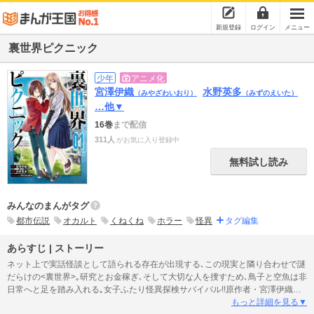
新規登録
ログイン
メニュー
裏世界ピクニック
少年
アニメ化
宮澤伊織
水野英多
（みやざわいおり）
（みずのえいた）
…他▼
16巻
まで配信
311人
がお気に入り登録中
無料試し読み
みんなのまんがタグ
都市伝説
オカルト
くねくね
ホラー
怪異
タグ編集
あらすじ | ストーリー
ネット上で実話怪談として語られる存在が出現する､この現実と隣り合わせで謎
だらけの<裏世界>｡研究とお金稼ぎ､そして大切な人を捜すため､鳥子と空魚は非
日常へと足を踏み入れる｡女子ふたり怪異探検サバイバル!!原作者・宮澤伊織氏
による書き下ろしＳＳも収録!! コミックス１巻は第１～５話を収録した合計
もっと詳細を見る▼