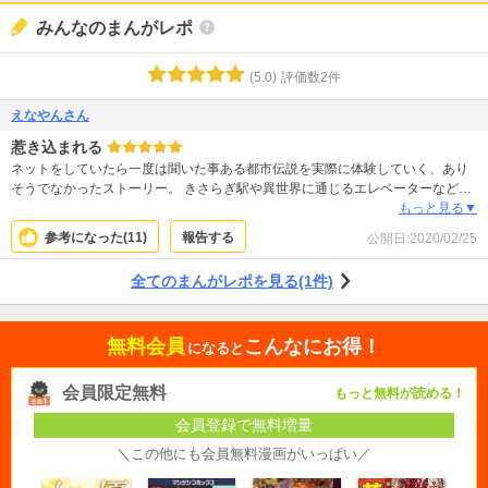
みんなのまんがレポ
(
5.0
)
評価数
2
件
えなやんさん
惹き込まれる
ネットをしていたら一度は聞いた事ある都市伝説を実際に体験していく、あり
そうでなかったストーリー。 きさらぎ駅や異世界に通じるエレベーターなど、
学生時代に見聞きしたものが作品中に出てきて、初めて読む作品なのに懐かし
もっと見る▼
さもあり、とっても楽しく読めました。 ミステリーホラージャンルなので夜中
参考になった(
11
)
報告する
公開日:
2020/02/25
に読むと夢に出てきそう…という恐怖さはありますが、怖さよりも読みやすさ
やストーリー展開が気になって一気読みしてしまいました。続きが楽しみで
全てのまんがレポを見る(1件)
す。
無料会員
こんなにお得！
になると
会員限定無料
もっと無料が読める！
会員登録で無料増量
＼この他にも会員無料漫画がいっぱい／