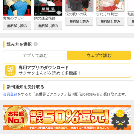
僕の呪いの吸血姫
ひねくれ騎士とふわふわ姫様 古城暮らしと小さなおうち
無
黄泉のツガイ
鋼の錬金術師
無料試し読み
無料試し読み
無料試し読み
無料試し読み
読み方を選択
アプリで読む
ウェブで読む
専用アプリのダウンロード
サクサクまんがを読めて多機能！
新刊通知を受け取る
会員登録
をすると「裏世界ピクニック」新刊配信のお知らせが受け取れます。