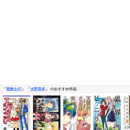
「
竜騎士07
」 「
水野英多
」 のおすすめ作品