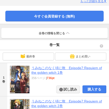
編、開幕！
もっと詳細を見る▼
今すぐ会員登録する (無料)
全巻の情報を
閉じる
巻一覧
最終巻
まとめ買い
うみねこのなく頃に散 Episode7:Requiem of
the golden witch 1巻
1
356ページ
|
736pt
巻
試し読み
購入する
うみねこのなく頃に散 Episode7:Requiem of
the golden witch 2巻