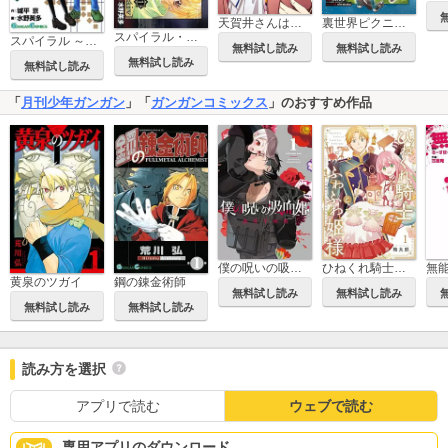
天賀井さんは案外ふつう
裏世界ピクニック
スパイラル・アライヴ
スパイラル ～推理の絆～
無料試し読み
無料試し読み
無料試し読み
無料試し読み
「
月刊少年ガンガン
」「
ガンガンコミックス
」のおすすめ作品
僕の呪いの吸血姫
ひねくれ騎士とふわふわ姫様 古城暮らしと小さなおうち
無
黄泉のツガイ
鋼の錬金術師
無料試し読み
無料試し読み
無料試し読み
無料試し読み
読み方を選択
アプリで読む
ウェブで読む
専用アプリのダウンロード