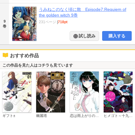
うみねこのなく頃に散 Episode7:Requiem of
the golden witch 9巻
9
231ページ
|
718pt
巻
試し読み
購入する
おすすめ作品
この作品を見た人はコチラも見ています
恋は雨上がりのように
ギフト±
幽麗塔
ヒメゴト～十九歳の制服～