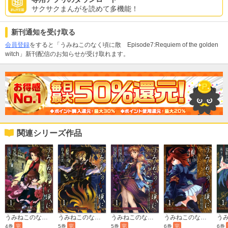
サクサクまんがを読めて多機能！
新刊通知を受け取る
会員登録
をすると「うみねこのなく頃に散 Episode7:Requiem of the golden
witch」新刊配信のお知らせが受け取れます。
関連シリーズ作品
うみねこのなく頃に Episode1:Legend of the golden witch
うみねこのなく頃に Episode2:Turn of the golden witch
うみねこのなく頃に Episode3:Banquet of the golden witch
うみねこのなく頃に Episode4:Alliance of the golden witch
4巻
完
5巻
完
5巻
完
6巻
完
6巻