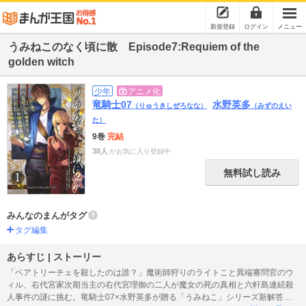
新規登録
ログイン
メニュー
うみねこのなく頃に散 Episode7:Requiem of the
golden witch
少年
アニメ化
竜騎士07
水野英多
（りゅうきしぜろなな）
（みずのえい
た）
9巻
完結
38人
がお気に入り登録中
無料試し読み
みんなのまんがタグ
タグ編集
あらすじ | ストーリー
「ベアトリーチェを殺したのは誰？」魔術師狩りのライトこと異端審問官のウ
ィル、右代宮家次期当主の右代宮理御の二人が魔女の死の真相と六軒島連続殺
人事件の謎に挑む。竜騎士07×水野英多が贈る「うみねこ」シリーズ新解答