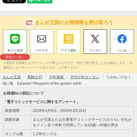
まんが王国のお得情報を受け取ろう
友だち追加
メルマガ
アプリ通知
フォロー
いいね
限定クーポン
※通知する情報およびタイミングが異なりますので、併せて受け取ることをお勧めします。 ※
通知をしないキャンペーンもあります。ご了承ください。
まんが王国
竜騎士07
少年漫画
月刊少年ガンガン
うみねこのなく
頃に散 Episode7:Requiem of the golden witch
お得感No.1表記について
「電子コミックサービスに関するアンケート」
調査期間
2026年3月6日～2026年3月18日
調査対象
まんが王国または主要電子コミックサービスのうちいずれか
をメイン且つ有料で利用している20歳～69歳の男女
サンプル数
1,236サンプル