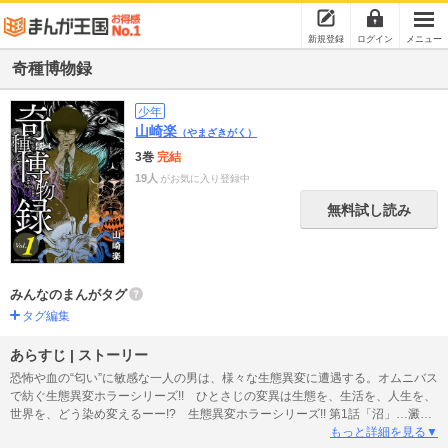
新規登録
ログイン
メニュー
奇種博物録
少年
山崎楽
（やまざきがく）
3巻
完結
19人
がお気に入り登録中
無料試し読み
みんなのまんがタグ
タグ編集
あらすじ | ストーリー
恐怖や血の“匂い”に敏感な一人の男は、様々な生態異変に遭遇する。オムニバス
で紡ぐ生態異変ホラーシリーズ!! ひとさじの変異は生態を、生活を、人生を、
世界を、どう染め変えるーー!? 生態異変ホラーシリーズ!! 第1話「沼」…澱む
水底。そこに積もったのは…。悪徳ブリーダーは“奴ら”の恨みを買って!? 第2話
もっと詳細を見る▼