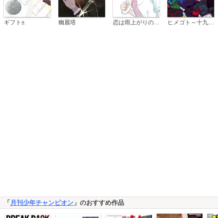
恋は雨上がりのように
ギフト±
幽麗塔
ヒメゴト～十九歳の制服～
「
月刊少年チャンピオン
」のおすすめ作品