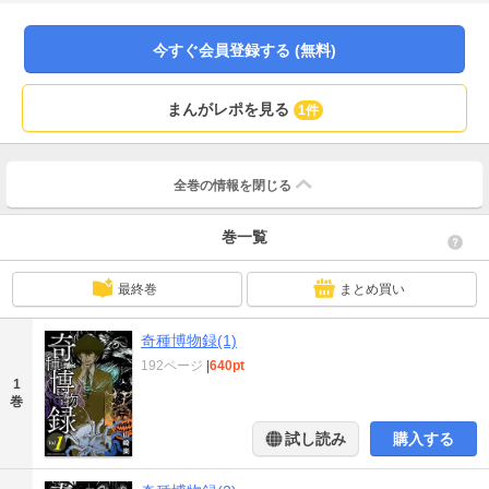
「印」…痕（アト）は残り、後（アト）に続く。ダニ噛まれることに悩む青年
はダニ捕りシートを置くが!? 第3話「罠」…張り巡らされた“糸”が獲物をからめ
とる。とある会社員は企画案を同期に盗まれてしまう! その復讐をしようとし
今すぐ会員登録する (無料)
て!? 第4話「標」…行き過ぎた知性が向かう先はー!? 公園で一人遊ぶ子供にカ
ラスが一羽近づいてきて!? 第5話「穴」…闇で蠢く蛙が日常をカエル、常識をカ
エル、意識をカエル。そして貴方をカエル。
まんがレポを見る
1件
全巻の情報を
閉じる
巻一覧
最終巻
まとめ買い
奇種博物録(1)
192ページ
|
640pt
1
巻
試し読み
購入する