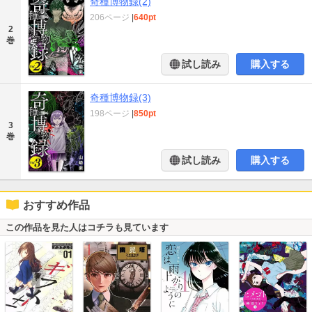
奇種博物録(2)
206ページ
|
640pt
2
巻
試し読み
購入する
奇種博物録(3)
198ページ
|
850pt
3
巻
試し読み
購入する
おすすめ作品
この作品を見た人はコチラも見ています