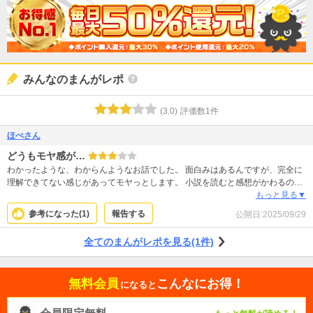
みんなのまんがレポ
(
3.0
)
評価数
1
件
ほぺさん
どうもモヤ感が…
わかったような、わからんようなお話でした。 面白みはあるんですが、完全に
理解できてない感じがあってモヤっとします。 小説を読むと感想がかわるのか
も知れませんが、そこまで興味も持たないのがまたモヤっとする。 そういう類
もっと見る▼
の物なんだと思っておきます。
参考になった(
1
)
報告する
公開日:
2025/09/29
全てのまんがレポを見る(1件)
無料会員
こんなにお得！
になると