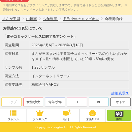
※通知する情報およびタイミングが異なりますので、併せて受け取ることをお勧めします。 ※
通知をしないキャンペーンもあります。ご了承ください。
まんが王国
山崎楽
少年漫画
月刊少年チャンピオン
奇種博物録
お得感No.1表記について
「電子コミックサービスに関するアンケート」
調査期間
2026年3月6日～2026年3月18日
調査対象
まんが王国または主要電子コミックサービスのうちいずれか
をメイン且つ有料で利用している20歳～69歳の男女
サンプル数
1,236サンプル
調査方法
インターネットリサーチ
調査委託先
株式会社MARCS
詳細表示▼
トップ
女性/少女
青年/少年
TL
BL
オトナ
無料
ジャンル
ランキング
新刊
来店ﾎﾟｲﾝﾄ
Copyright(c)Beaglee Inc. All Rights Reserved.