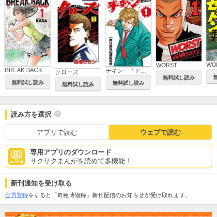
WORST
BREAK BACK
チキン 「ドロップ」前夜の物語
クローズ
無料試し読み
無料試し読み
無料試し読み
無料試し読み
読み方を選択
アプリで読む
ウェブで読む
専用アプリのダウンロード
サクサクまんがを読めて多機能！
新刊通知を受け取る
会員登録
をすると「奇種博物録」新刊配信のお知らせが受け取れます。