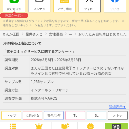
友だち追加
メルマガ
アプリ通知
フォロー
いいね
限定クーポン
※通知する情報およびタイミングが異なりますので、併せて受け取ることをお勧めします。 ※
通知をしないキャンペーンもあります。ご了承ください。
まんが王国
星井さえこ
女性漫画
―
おりたたみ自転車はじめました
お得感No.1表記について
「電子コミックサービスに関するアンケート」
調査期間
2026年3月6日～2026年3月18日
調査対象
まんが王国または主要電子コミックサービスのうちいずれか
をメイン且つ有料で利用している20歳～69歳の男女
サンプル数
1,236サンプル
調査方法
インターネットリサーチ
調査委託先
株式会社MARCS
詳細表示▼
トップ
女性/少女
青年/少年
TL
BL
オトナ