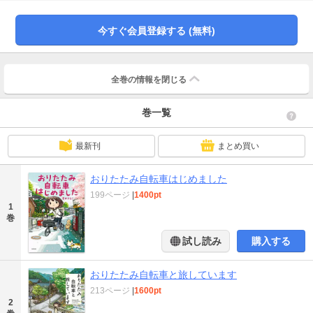
や、季節の風景やにおい、偶然出会った名物グルメ、汗をかいたあとに立ち寄
る温泉など、自転車旅でしか感じられない旅の魅力が満載！ 風をきって走る
爽快感、あなたも感じてみませんか？【週末が待ち遠しくなる６コース】コー
今すぐ会員登録する (無料)
ス１ 井の頭恩賜公園で焼きたてパンモーニング！の旅コース２ 荒川河川敷
の早朝サイクリングで青春を感じる！ の旅コース３ 蔵前でジブン色のインク
を作ろう！の旅コース４ 十条でお花見路地裏散策！の旅コース５ 四万温泉
で極楽湯＆聖地巡礼！の旅コース６ あこがれの絶景、しまなみ海道へ！の旅
全巻の情報を
閉じる
【コラム＆解説も充実】・各コースMAP＆SPOTDATA・旅のスナップショッ
ト・こんな服装で行きました・かばんのなかみは・おりたたみ自転車とは？・
巻一覧
「輪行」とは？・やってみよう「輪行」！・おりたたみ自転車の選び方・おり
たたみ自転車お悩み相談室【著者プロフィール】星井 さえこおりたたみ自転車
旅入門のサイト「#チャリと来た」を運営。社会人になりたての頃に購入したお
最新刊
まとめ買い
りたたみ自転車で、自転車を連れた旅の面白さに目覚め、北は岩手、南は熊本
まで輪行旅をしている。所有自転車はブリヂストン トランジットコンパクト
(2008)、ブロンプトンS6L(2013)。都内メーカー勤務の工業デザイナー。商品
おりたたみ自転車はじめました
企画からプロダクトデザイン、CAD設計まで幅広く携わる。
199ページ
|
1400pt
1
巻
試し読み
購入する
おりたたみ自転車と旅しています
213ページ
|
1600pt
2