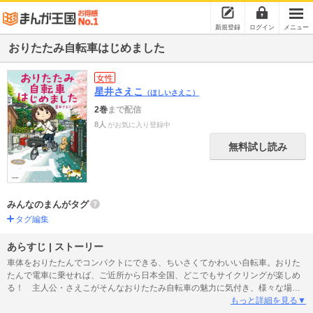
新規登録
ログイン
メニュー
おりたたみ自転車はじめました
女性
星井さえこ
（ほしいさえこ）
2巻
まで配信
8人
がお気に入り登録中
無料試し読み
みんなのまんがタグ
タグ編集
あらすじ | ストーリー
車体をおりたたんでコンパクトにできる、ちいさくてかわいい自転車。おりた
たんで電車に乗せれば、ご近所から日本全国、どこでもサイクリングが楽しめ
る！ 主人公・さえこがそんなおりたたみ自転車の魅力に気付き、様々な場所
を旅していくコミックエッセイ。普段は気にもしなかった街角での小さな発見
もっと詳細を見る▼