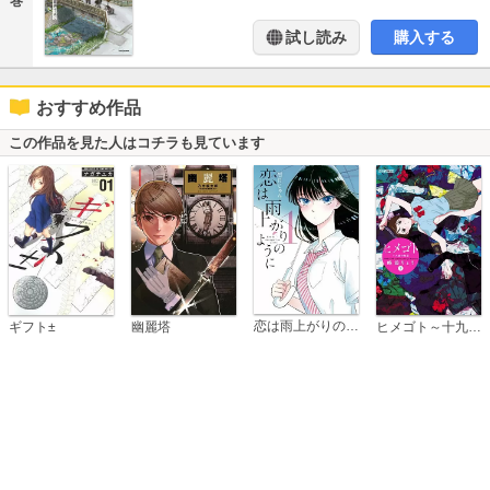
巻
試し読み
購入する
おすすめ作品
この作品を見た人はコチラも見ています
恋は雨上がりのように
ギフト±
幽麗塔
ヒメゴト～十九歳の制服～