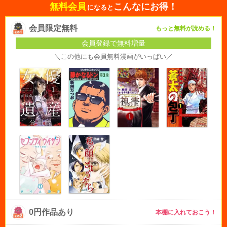
無料会員
こんなにお得！
になると
会員限定無料
もっと無料が読める！
会員登録で無料増量
＼この他にも会員無料漫画がいっぱい／
0円作品あり
本棚に入れておこう！