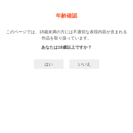
新規登録
ログイン
メニュー
年齢確認
スウィート・リベンジ！
このページでは、18歳未満の方には不適切な表現内容が含まれる
BL
作品を取り扱っています。
椿
（つばき）
1巻
完結
あなたは18歳以上ですか？
51人
がお気に入り登録中
無料試し読み
はい
いいえ
みんなのまんがタグ
タグ編集
あらすじ | ストーリー
気に食わない同期・河野に、会社でヤってるのを見られたゲイの楠原。一層
「キライ」な感情に火が付いた矢先、上司命令によりプロジェクトのペアを組
むことに…!? クール系エリート×意地っぱりワンコの攻防戦はヒートアップ！
もっと詳細を見る▼