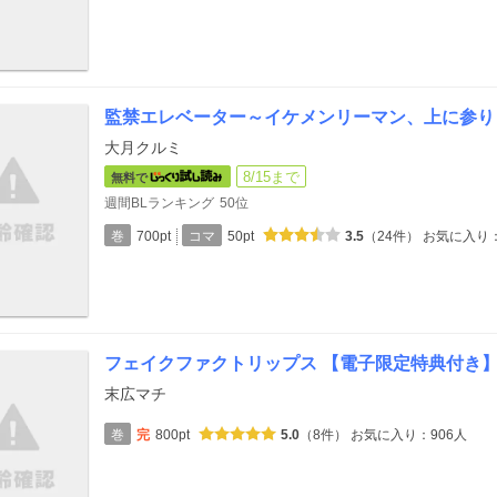
監禁エレベーター～イケメンリーマン、上に参り
大月クルミ
8/15まで
無料で
週間BLランキング
50位
巻
700pt
コマ
50pt
3.5
（24件）
お気に入り：
フェイクファクトリップス 【電子限定特典付き
末広マチ
巻
完
800pt
5.0
（8件）
お気に入り：906人