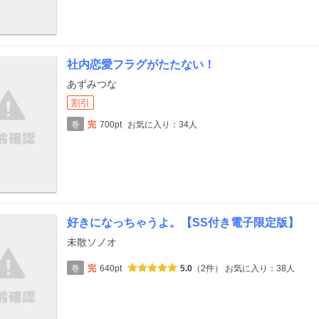
社内恋愛フラグがたたない！
あずみつな
割引
巻
完
700pt
お気に入り：34人
好きになっちゃうよ。【SS付き電子限定版】
未散ソノオ
巻
完
640pt
5.0
（2件）
お気に入り：38人