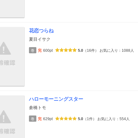
花恋つらね
夏目イサク
巻
完
600pt
5.0
（16件）
お気に入り：1088人
ハローモーニングスター
倉橋トモ
巻
完
629pt
5.0
（1件）
お気に入り：554人