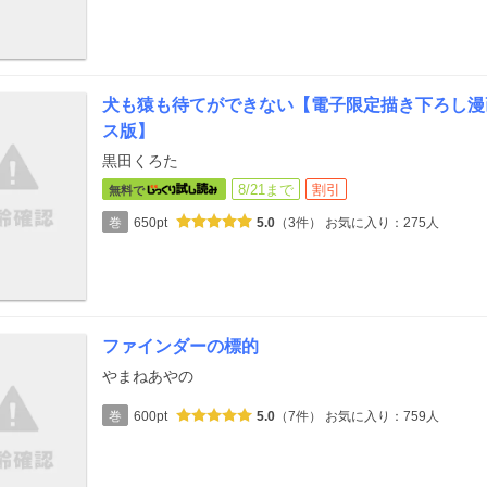
犬も猿も待てができない【電子限定描き下ろし漫
ス版】
黒田くろた
8/21まで
割引
無料で
巻
650pt
5.0
（3件）
お気に入り：275人
ファインダーの標的
やまねあやの
巻
600pt
5.0
（7件）
お気に入り：759人