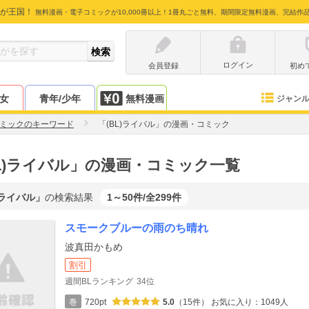
が王国！
無料漫画・電子コミックが10,000冊以上！1冊丸ごと無料、期間限定無料漫画、完結作
ログイン
会員登録
初め
少女
青年/少年
無料漫画
ジャン
ミックのキーワード
「(BL)ライバル」の漫画・コミック
BL)ライバル」の漫画・コミック一覧
)ライバル」
の検索結果
1～50件/全299件
スモークブルーの雨のち晴れ
波真田かもめ
割引
週間BLランキング
34位
巻
720pt
5.0
（15件）
お気に入り：1049人