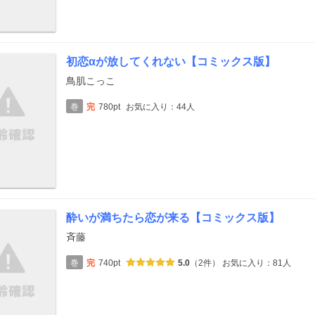
初恋αが放してくれない【コミックス版】
鳥肌こっこ
巻
完
780pt
お気に入り：44人
酔いが満ちたら恋が来る【コミックス版】
斉藤
巻
完
740pt
5.0
（2件）
お気に入り：81人