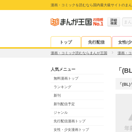
漫画・コミックを読むなら国内最大級サイトのまん
詳細
検索
トップ
先行配信
女性/
漫画・コミック読むならまんが王国
漫画・コ
人気メニュー
「(
無料漫画トップ
「(BL
ランキング
新刊
新刊配信予定
ジャンル
先行配信漫画トップ
女性・少女漫画トップ