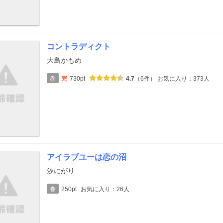
コントラディクト
大島かもめ
巻
完
730pt
4.7
（6件）
お気に入り：373人
アイラブユーは恋の沼
汐にがり
巻
250pt
お気に入り：26人