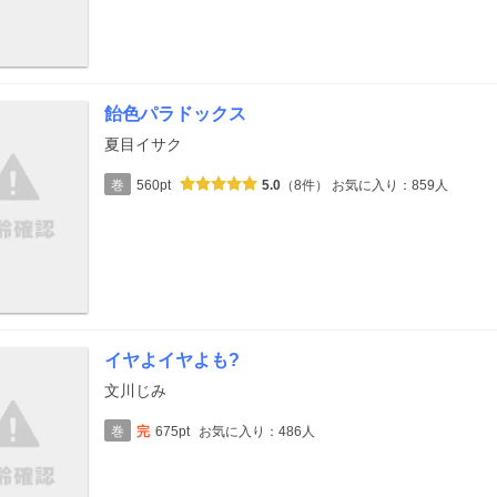
飴色パラドックス
夏目イサク
巻
560pt
5.0
（8件）
お気に入り：859人
イヤよイヤよも?
文川じみ
巻
完
675pt
お気に入り：486人