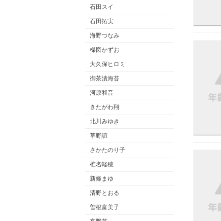
石田スイ
石田拓実
海野つなみ
楳図かずお
大久保ヒロミ
御茶漬海苔
河原和音
きたがわ翔
北川みゆき
草野誼
さかたのり子
椎名軽穂
新條まゆ
清野とおる
曽根富美子