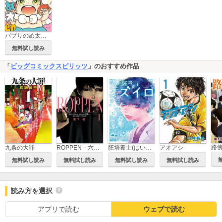
バブりのめ太郎【電子限定かきおろし付】
無料試し読み
「
ビッグコミックスピリッツ
」のおすすめ作品
九条の大罪
ROPPEN－六篇－
胚培養士(はいばいようし)ミズイロ～不妊治療のスペシャリスト～
アオアシ
無料試し読み
無料試し読み
無料試し読み
無料試し読み
読み方を選択
アプリで読む
ウェブで読む