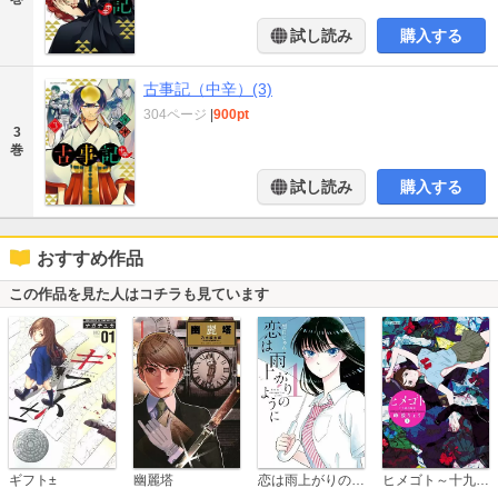
試し読み
購入する
古事記（中辛）(3)
304ページ
|
900pt
3
巻
試し読み
購入する
おすすめ作品
この作品を見た人はコチラも見ています
恋は雨上がりのように
ギフト±
幽麗塔
ヒメゴト～十九歳の制服～