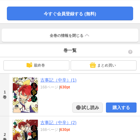
は悪い神として人間達に悪さをする。自身の「悪役」としての役割、そして父
の偉大さを疑わないスサノオの前に「ヒルコ」という正体不明の生き物が現れ
今すぐ会員登録する (無料)
て･･･！？ 今、神を巡る、知られざる歴史が明かされる･･･かもしれない。
全巻の情報を
閉じる
巻一覧
最終巻
まとめ買い
古事記（中辛）(1)
168ページ
|
630pt
1
巻
試し読み
購入する
古事記（中辛）(2)
168ページ
|
630pt
2
巻