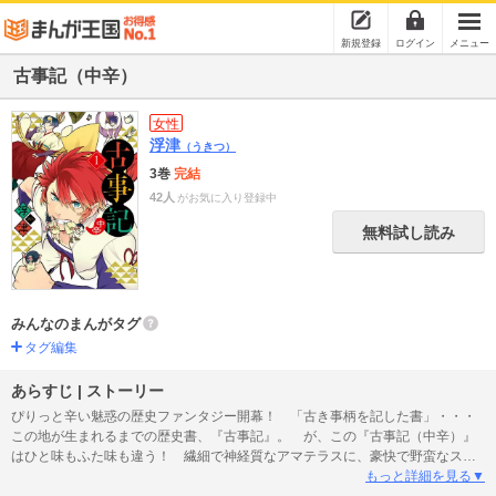
新規登録
ログイン
メニュー
古事記（中辛）
女性
浮津
（うきつ）
3巻
完結
42人
がお気に入り登録中
無料試し読み
みんなのまんがタグ
タグ編集
あらすじ | ストーリー
ぴりっと辛い魅惑の歴史ファンタジー開幕！ 「古き事柄を記した書」・・・
この地が生まれるまでの歴史書、『古事記』。 が、この『古事記（中辛）』
はひと味もふた味も違う！ 繊細で神経質なアマテラスに、豪快で野蛮なスサ
ノオ。 彼らは父・イザナギが作成する『日本創世台本』に沿って人間達の
もっと詳細を見る▼
「進化」を促している。 アマテラスは、最高神として人間を助け、スサノオ