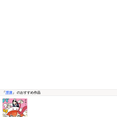
「
浮津
」 のおすすめ作品