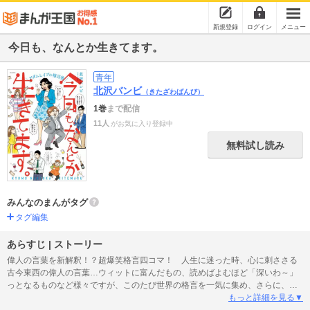
新規登録
ログイン
メニュー
今日も、なんとか生きてます。
青年
北沢バンビ
（きたざわばんび）
1巻
まで配信
11人
がお気に入り登録中
無料試し読み
みんなのまんがタグ
タグ編集
あらすじ | ストーリー
偉人の言葉を新解釈！？超爆笑格言四コマ！ 人生に迷った時、心に刺ささる
古今東西の偉人の言葉…ウィットに富んだもの、読めばよむほど「深いわ～」
っとなるものなど様々ですが、このたび世界の格言を一気に集め、さらに、今
までになかった超斬新、斜め上からの解釈で四コマに！！食品会社の営業部に
もっと詳細を見る▼