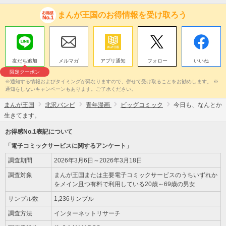
まんが王国のお得情報を受け取ろう
友だち追加
メルマガ
アプリ通知
フォロー
いいね
限定クーポン
※通知する情報およびタイミングが異なりますので、併せて受け取ることをお勧めします。 ※
通知をしないキャンペーンもあります。ご了承ください。
まんが王国
北沢バンビ
青年漫画
ビッグコミック
今日も、なんとか
生きてます。
お得感No.1表記について
「電子コミックサービスに関するアンケート」
調査期間
2026年3月6日～2026年3月18日
調査対象
まんが王国または主要電子コミックサービスのうちいずれか
をメイン且つ有料で利用している20歳～69歳の男女
サンプル数
1,236サンプル
調査方法
インターネットリサーチ