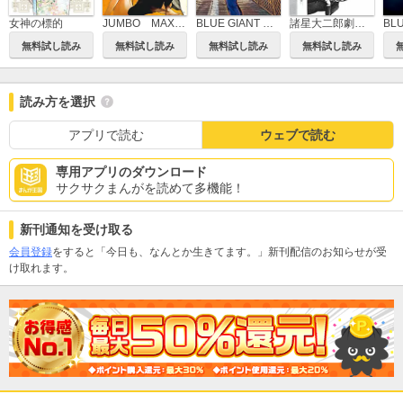
女神の標的
JUMBO MAX～ハイパーED薬密造人～
BLUE GIANT MOMENTUM
諸星大二郎劇場 第3集 美少女を食べる
無料試し読み
無料試し読み
無料試し読み
無料試し読み
読み方を選択
アプリで読む
ウェブで読む
専用アプリのダウンロード
サクサクまんがを読めて多機能！
新刊通知を受け取る
会員登録
をすると「今日も、なんとか生きてます。」新刊配信のお知らせが受
け取れます。