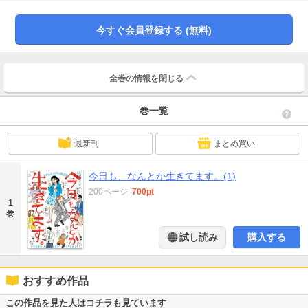
勤める千春、杉ちゃん（部長です）、加藤、安沢を軸にお贈りする、ビジネ
ス、恋愛、結婚、離婚などなど、人生のあらゆる局面に役立つかも、いや、役
立たないかもしれない（笑）爆笑四コマ。ビッグコミック増刊誌上で、とにか
今すぐ会員登録する (無料)
くハマるとの声続出の大人気連載がついに単行本化！！
全巻の情報を
閉じる
巻一覧
最新刊
まとめ買い
今日も、なんとか生きてます。(1)
200ページ
|
700pt
1
巻
試し読み
購入する
おすすめ作品
この作品を見た人はコチラも見ています