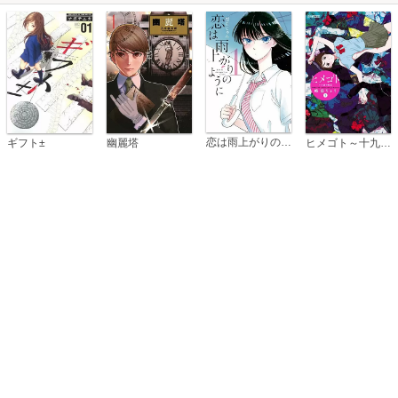
恋は雨上がりのように
ギフト±
幽麗塔
ヒメゴト～十九歳の制服～