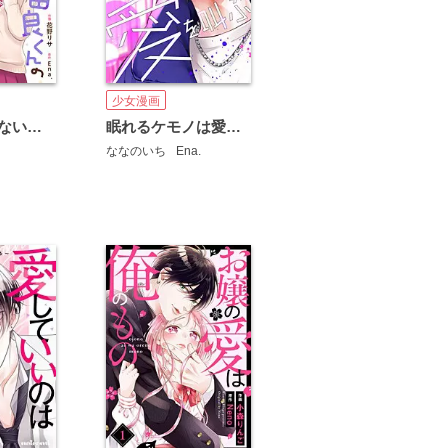
少女漫画
noicomiつれない由良くんの愛がだだ漏れです
眠れるケモノは愛を叫ぶ
ななのいち
Ena.