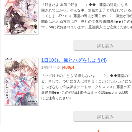
「好きだよ 本気で好き――」◆◆「藤堂の特別になる
回されてばかり。そんな中、無気力王子と呼ばれている
ってしまい!? ついに藤堂の過去が明らかに？ 藤堂が“
関係は思わぬ方向に!? 波乱の文化祭編開幕!!◆◆ (この作品は
56、58に収録されています。重複購入にご注意ください)
試し読み
1日10分、俺とハグをしよう(4)
149ページ |
400pt
「ハグ以上のことも 遠慮しないよ――？」◆◆藤堂の
る。そして、ついに２人は付き合うことに!!カレカノに
しっぱなしで!?放課後デートや、クリスマスに藤堂の
最終巻!!◆◆ (この作品は電子コミック誌noicomi vol
にご注意ください)
試し読み
1