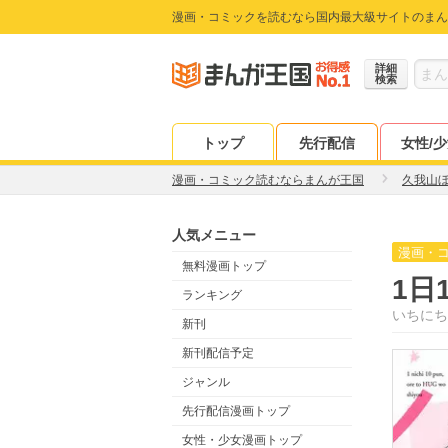
漫画・コミックを読むなら国内最大級サイトのまん
詳細
検索
トップ
先行配信
女性/
漫画・コミック読むならまんが王国
久我山
人気メニュー
漫画・
無料漫画トップ
1日
ランキング
いちにち
新刊
新刊配信予定
ジャンル
先行配信漫画トップ
女性・少女漫画トップ