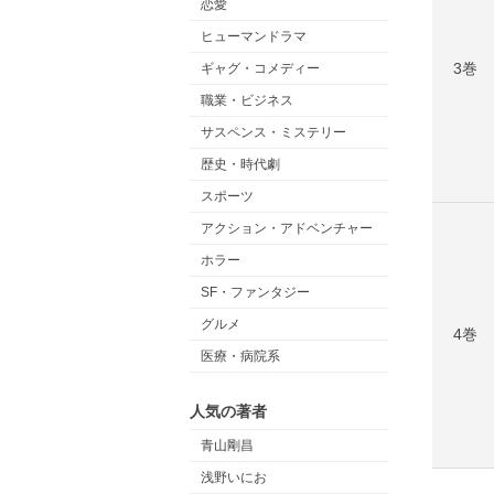
恋愛
ヒューマンドラマ
3巻
ギャグ・コメディー
職業・ビジネス
サスペンス・ミステリー
歴史・時代劇
スポーツ
アクション・アドベンチャー
ホラー
SF・ファンタジー
グルメ
4巻
医療・病院系
人気の著者
青山剛昌
浅野いにお