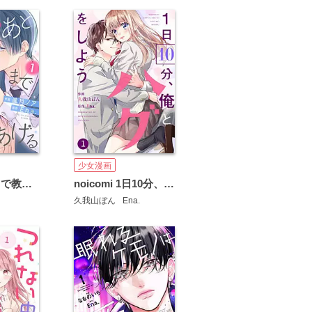
少女漫画
キスのあとまで教えてあげる
noicomi 1日10分、俺とハグをしよう
久我山ぼん
Ena.