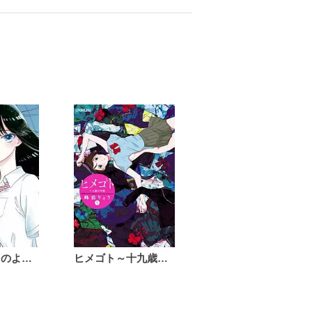
恋は雨上がりのように
ヒメゴト～十九歳の制服～