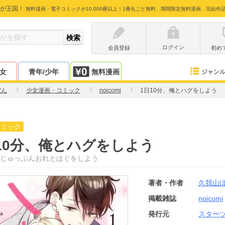
が王国！
無料漫画・電子コミックが10,000冊以上！1冊丸ごと無料、期間限定無料漫画、完結作
ログイン
会員登録
初め
少女
青年/少年
無料漫画
ジャン
ぼん
少女漫画・コミック
noicomi
1日10分、俺とハグをしよう
コミック
10分、俺とハグをしよう
じゅっぷんおれとはぐをしよう
著者・作者
久我山
掲載雑誌
noicomi
発行元
スター