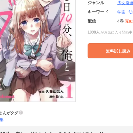
ジャンル
少女漫
キーワード
学園
幼
配信
4巻
完
1098人
がお気に入り登録中
無料試し読み
まんがタグ
集