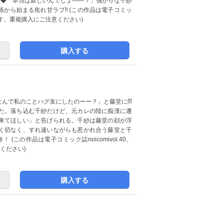
◆◆「本当は寂しいんでしょ――？」強がりな千紗
から始まる焦れ甘ラブ!! (この作品は電子コミッ
ています。重複購入にご注意ください)
購入する
なんで私のことハグ友にしたのーー？」と藤堂に問
た。落ち込む千紗だけど、元カレの陸に痴漢に遭
来てほしい」と告げられる。千紗は藤堂の顔が浮
く切なく、すれ違いながらも惹かれ合う藤堂と千
この作品は電子コミック誌noicomivol.40、
ください)
購入する