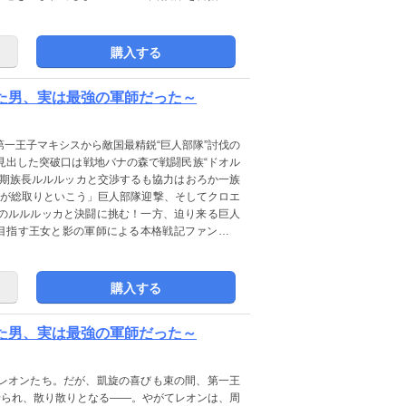
追憶の第六幕！
購入する
いた男、実は最強の軍師だった～
一王子マキシスから敵国最精鋭“巨人部隊”討伐の
見出した突破口は戦地バナの森で戦闘民族“ドオル
次期族長ルルルッカと交渉するも協力はおろか一族
方が総取りといこう」巨人部隊迎撃、そしてクロエ
のルルルッカと決闘に挑む！一方、迫り来る巨人
を目指す王女と影の軍師による本格戦記ファンタジ
購入する
いた男、実は最強の軍師だった～
レオンたち。だが、凱旋の喜びも束の間、第一王
せられ、散り散りとなる――。やがてレオンは、周