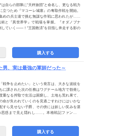
は自らの部隊に“天秤旅団”と命名し、更なる戦力
に立つため『マコーレ城塞』の奪取作戦を開始。
集めの兵士達で挑む無謀な作戦に思われたが……
戦術と『異世界学』で戦場を掌握。『オダノブナ
していく――！“王国救済”を目指し奔走する影の
購入する
いた男、実は最強の軍師だった～
「戦争を止めたい」という発言は、大きな波紋を
ちに課された次の任務はワグナール地方で勃発し
度重なる搾取で生活は困窮し、土地も荒れ果て、
の命が失われていくのを見過ごすわけにはいかな
配すら見せない子爵、その傍には妖しい笑みを湛
の思惑まで見え隠れし……。本格戦記ファンタジ
購入する