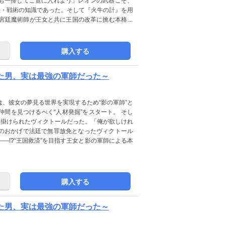
も一掃してご覧に入れよう」レオンの武器こそ、
法・戦術の知識であった。そして『火牛の計』を用
れた宮廷魔術師が王女と共に王国の改革に挑む本格戦
購入する
いた男、実は最強の軍師だった～
、彼女の夢見る世界を実現するため“影の軍師”と
間を見つけるべく“人材発掘”をスタート。 そし
を掛けられたヴィクトールだった。「俺が欲しけれ
のおかげで法廷で無罪放免となったヴィクトール
―!?“王国救済”を目指す王女と影の軍師による本
購入する
いた男、実は最強の軍師だった～