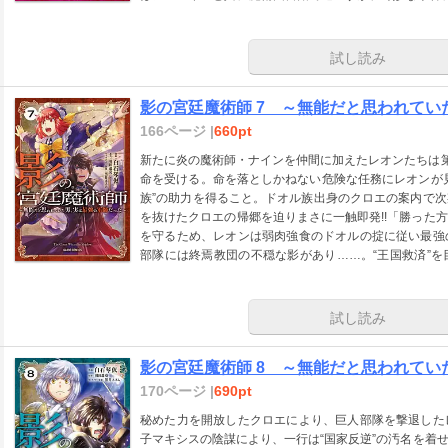
いを繋ぐ王女と影の軍師による本格戦記ファンタジー、
試し読み
影の宮廷魔術師 7 ～無能だと思われて
166ページ |
660pt
新たに炎の魔術師・ナインを仲間に加えたレオンたちは第
命を受ける。命を落としかねない危険な任務にレオンが
族”の助力を得ること。ドオル族出身のクロエの案内で
を抜けたクロエの帰郷を迫りまさに一触即発!!「勝った
を守るため、レオンは弱肉強食のドオルの掟に従い最強
部隊には終焉教団の不穏な影があり……。“王国救済”
ー、緊迫の第七幕！
試し読み
影の宮廷魔術師 8 ～無能だと思われて
170ページ |
690pt
秘めた力を開放したクロエにより、巨人部隊を撃退した
子マキシスの陰謀により、一行は“国家反逆”の汚名を着