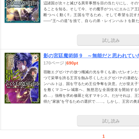
辺諸国が次々と滅びる異常事態を目の当たりにし、その
ることを知る。そして今、その魔手がついにエルニア王
断つべく動く!!」王国を守るため、そして希望を託
――“王への道”を捨て、自らの弟・レインハルトを新た
奪”と“終焉教団”。二つの巨悪に立ち向かう王女と影の
試し読み
影の宮廷魔術師 9 ～無能だと思われて
170ページ |
690pt
宿敵エグゼパナの放つ殲滅の光を辛くも凌いだレオンた
つて栄華を誇る王宮を蝕み尽くしたエグゼパナの凄絶な
ンハルトは、国を守るため王位争奪を決意。だが皇太子
を敷くマコーレ城塞へ、無慈悲な全面侵攻を開始する!
め…」強権を求め修羅と化すマキシス。だがそれは、王
得た“家族”を守るための選択で……。しかし、王宮の奥底
を巣食う闇を討つべく暗躍する王女と影の軍師の本格戦
試し読み
1