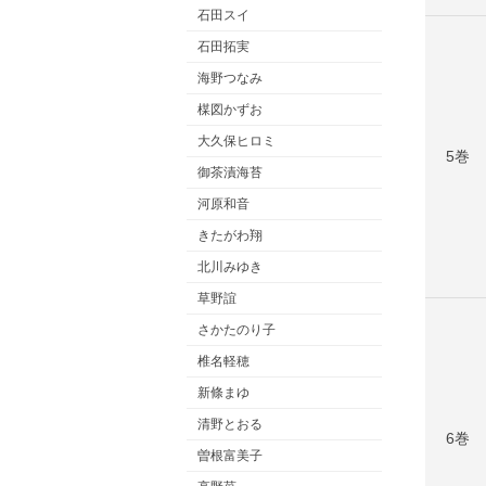
石田スイ
石田拓実
海野つなみ
楳図かずお
大久保ヒロミ
5巻
御茶漬海苔
河原和音
きたがわ翔
北川みゆき
草野誼
さかたのり子
椎名軽穂
新條まゆ
清野とおる
6巻
曽根富美子