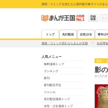
漫画・コミックを読むなら国内最大級サイトのまん
詳細
検索
トップ
先行配信
女性/少女
青年/少
漫画・コミック読むならまんが王国
白石琴
人気メニュー
漫画・
無料漫画トップ
影
ランキング
かげのき
新刊
新刊配信予定
ジャンル
先行配信漫画トップ
女性・少女漫画トップ