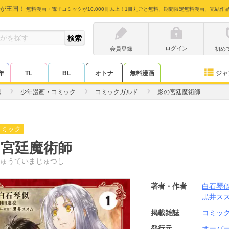
が王国！
無料漫画・電子コミックが10,000冊以上！1冊丸ごと無料、期間限定無料漫画、完結作
ログイン
会員登録
初め
ジャ
年
TL
BL
オトナ
無料漫画
似
少年漫画・コミック
コミックガルド
影の宮廷魔術師
コミック
の宮廷魔術師
ゅうていまじゅつし
著者・作者
白石琴
黒井ス
掲載雑誌
コミッ
発行元
オーバ