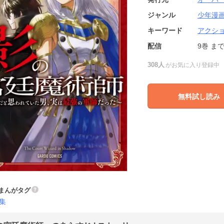
ジャンル
少年漫
キーワード
アクシ
配信
9巻
ま
308人
がお気に入り登録中
無料試し読み
まんがタグ
集