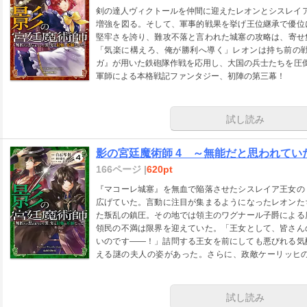
剣の達人ヴィクトールを仲間に迎えたレオンとシスレイア
増強を図る。そして、軍事的戦果を挙げ王位継承で優位
堅牢さを誇り、難攻不落と言われた城塞の攻略は、寄せ
「気楽に構えろ、俺が勝利へ導く」レオンは持ち前の
ガ』が用いた鉄砲隊作戦を応用し、大国の兵士たちを圧倒
軍師による本格戦記ファンタジー、初陣の第三幕！
試し読み
影の宮廷魔術師 4 ～無能だと思われて
166ページ |
620pt
『マコーレ城塞』を無血で陥落させたシスレイア王女の
広げていた。言動に注目が集まるようになったレオンた
た叛乱の鎮圧。その地では領主のワグナール子爵による
領民の不満は限界を迎えていた。「王女として、皆さん
いのです――！」詰問する王女を前にしても悪びれる気
える謎の夫人の姿があった。さらに、政敵ケーリッヒ
ー、波乱の第四幕！
試し読み