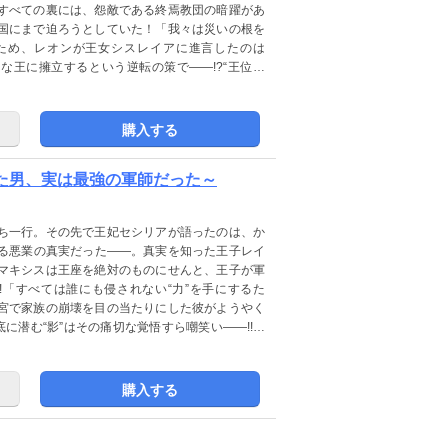
すべての裏には、怨敵である終焉教団の暗躍があ
国にまで迫ろうとしていた！「我々は災いの根を
すため、レオンが王女シスレイアに進言したのは
な王に擁立するという逆転の策で――!?“王位争
軍師の本格戦記ファンタジー、決意の第八幕！
購入する
いた男、実は最強の軍師だった～
ち一行。その先で王妃セシリアが語ったのは、か
る悪業の真実だった――。真実を知った王子レイ
マキシスは王座を絶対のものにせんと、王子が軍
!「すべては誰にも侵されない“力”を手にするた
宮で家族の崩壊を目の当たりにした彼がようやく
に潜む“影”はその痛切な覚悟すら嘲笑い――!!国
記ファンタジー、混沌の第九幕！
購入する