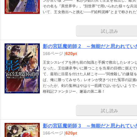
ンが言い放つ――「私が少数の兵で王女を救出し、敵兵
その名も『異世界学』。“別世界”で用いられた様々な兵
いて、王女救出へと挑む――!!“給料泥棒”とまで称さ
記ファンタジー開幕！
試し読み
影の宮廷魔術師 2 ～無能だと思われて
166ページ |
620pt
王女シスレイアを持ち前の知識と手腕で救出したレオンは
なった。王位継承争いに勝つことを当座の目標に据えて仲
て、最初に目星を付けた人材こそ――“同僚殺し”の嫌疑
ば、俺に勝ってみせろ」レオンが突きつけた冤罪の証拠
だったが、剣の鬼神はやはり一筋縄ではいかないようで―
格戦記ファンタジー、邂逅の第二幕！
試し読み
影の宮廷魔術師 3 ～無能だと思われて
166ページ |
620pt