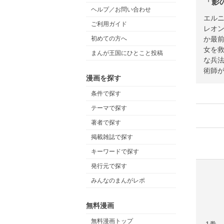
「影
ヘルプ／お問い合わせ
エルニ
ご利用ガイド
レオ
か最前
初めての方へ
女を救
まんが王国にひとこと投稿
な兵法
術師
漫画を探す
条件で探す
テーマで探す
著者で探す
掲載雑誌で探す
キーワードで探す
発行元で探す
みんなのまんがレポ
無料漫画
無料漫画トップ
1巻