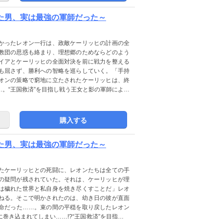
いた男、実は最強の軍師だった～
かったレオン一行は、政敵ケーリッヒの計画の全
教団の思惑も絡まり、理想郷のためならどのよう
イアとケーリッヒの全面対決を前に戦力を整える
も屈さず、勝利への智略を巡らしていく。「手持
オンの策略で窮地に立たされたケーリッヒは、終
。“王国救済”を目指し戦う王女と影の軍師による
購入する
いた男、実は最強の軍師だった～
たケーリッヒとの死闘に、レオンたちは全ての手
の疑問が残されていた。それは、ケーリッヒが理
は穢れた世界と私自身を焼き尽くすことだ」レオ
ねる。そこで明かされたのは、幼き日の彼が直面
命だった……。束の間の平穏を取り戻したレオン
巻き込まれてしまい……!?“王国救済”を目指し想