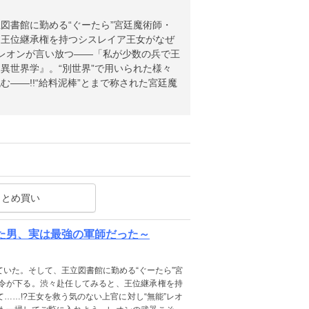
図書館に勤める“ぐーたら”宮廷魔術師・
、王位継承権を持つシスレイア王女がなぜ
”レオンが言い放つ――「私が少数の兵で王
異世界学』。“別世界”で用いられた様々
――!!“給料泥棒”とまで称された宮廷魔
まとめ買い
いた男、実は最強の軍師だった～
いた。そして、王立図書館に勤める“ぐーたら”宮
令が下る。渋々赴任してみると、王位継承権を持
……!?王女を救う気のない上官に対し“無能”レオ