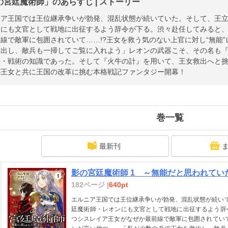
の宮廷魔術師」のあらすじ | ストーリー
ア王国では王位継承争いが勃発、混乱状態が続いていた。そして、王立
ンにも文官として戦地に出征するよう辞令が下る。渋々赴任してみると
線で敵軍に包囲されていて……!?王女を救う気のない上官に対し“無能
出し、敵兵も一掃してご覧に入れよう」レオンの武器こそ、その名も『
・戦術の知識であった。そして『火牛の計』を用いて、王女救出へと挑む
が王女と共に王国の改革に挑む本格戦記ファンタジー開幕！
巻一覧
最新刊
影の宮廷魔術師 1 ～無能だと思われて
182ページ |
640pt
エルニア王国では王位継承争いが勃発、混乱状態が続いて
廷魔術師・レオンにも文官として戦地に出征するよう辞
つシスレイア王女がなぜか最前線で敵軍に包囲されていて