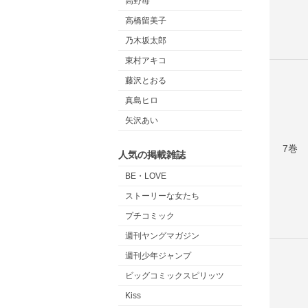
高野苺
高橋留美子
乃木坂太郎
東村アキコ
藤沢とおる
真島ヒロ
矢沢あい
7巻
人気の掲載雑誌
BE・LOVE
ストーリーな女たち
プチコミック
週刊ヤングマガジン
週刊少年ジャンプ
ビッグコミックスピリッツ
Kiss