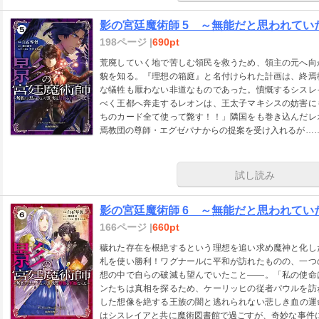
影の宮廷魔術師 5 ～無能だと思われて
198ページ |
690pt
荒廃していく地で苦しむ領民を救うため、領主の元へ向
貌を知る。『理想の箱庭』と名付けられた計画は、終焉
な犠牲も厭わない非道なものであった。憤慨するシスレ
べく王都へ奔走するレオンは、王太子マキシスの妨害に
ちのカード全て使って斃す！！」隣国をも巻き込んだレ
焉教団の尊師・エグゼパナからの提案を受け入れるが……
本格戦記ファンタジー、激動の第五幕！
試し読み
影の宮廷魔術師 6 ～無能だと思われて
166ページ |
660pt
穢れた存在を根絶するという理想を追い求め魔神と化し
札を使い勝利！ワグナールに平和が訪れたものの、一つ
想の中で自らの破滅も望んでいたこと――。「私の使命
ンたちは真相を探るため、ケーリッヒの従者パウルを訪
した想像を絶する王族の闇と逃れられない悲しき血の運
はシスレイアと共に魔術図書館で過ごすが、奇妙な事件に