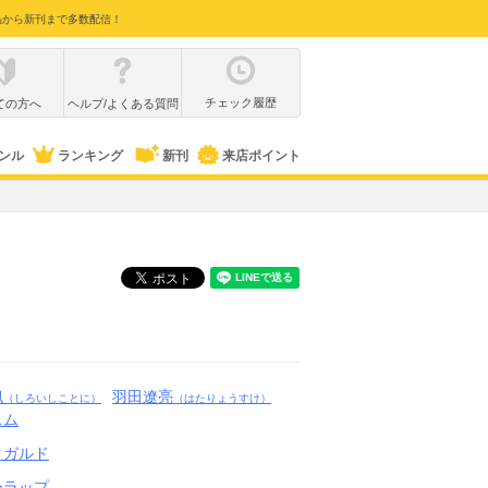
品から新刊まで多数配信！
チェック履歴
ての方へ
ヘルプ/よくある質問
ンル
ランキング
新刊
来店ポイント
似
羽田遼亮
（しろいしことに）
（はたりょうすけ）
スム
クガルド
ーラップ