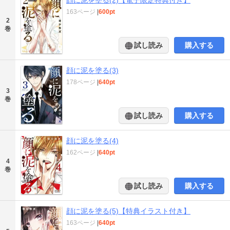
163ページ
|
600pt
2
巻
試し読み
購入する
顔に泥を塗る(3)
178ページ
|
640pt
3
巻
試し読み
購入する
顔に泥を塗る(4)
162ページ
|
640pt
4
巻
試し読み
購入する
顔に泥を塗る(5)【特典イラスト付き】
163ページ
|
640pt