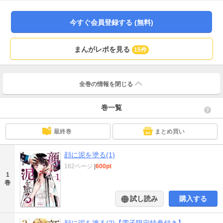
だったが、ハルの反応は信じ難いもので？ メイクで自分の人生を取り戻す、
人生再起ストーリー！
今すぐ会員登録する (無料)
まんがレポを見る
15件
全巻の情報を
閉じる
巻一覧
最終巻
まとめ買い
顔に泥を塗る(1)
162ページ
|
600pt
1
巻
試し読み
購入する
顔に泥を塗る(2)【電子限定特典付き】