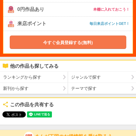
0円作品あり
本棚に入れておこう！
来店ポイント
毎日来店ポイントGET！
今すぐ会員登録する(無料)
他の作品も探してみる
ランキングから探す
ジャンルで探す
新刊から探す
テーマで探す
この作品を共有する