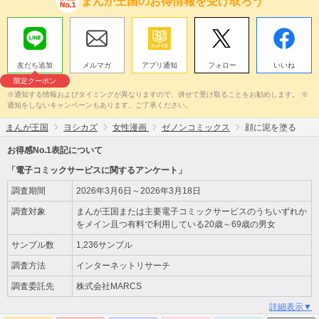
まんが王国のお得情報を受け取ろう
友だち追加
メルマガ
アプリ通知
フォロー
いいね
限定クーポン
※通知する情報およびタイミングが異なりますので、併せて受け取ることをお勧めします。 ※
通知をしないキャンペーンもあります。ご了承ください。
まんが王国
ヨシカズ
女性漫画
ゼノンコミックス
顔に泥を塗る
お得感No.1表記について
「電子コミックサービスに関するアンケート」
調査期間
2026年3月6日～2026年3月18日
調査対象
まんが王国または主要電子コミックサービスのうちいずれか
をメイン且つ有料で利用している20歳～69歳の男女
サンプル数
1,236サンプル
調査方法
インターネットリサーチ
調査委託先
株式会社MARCS
詳細表示▼