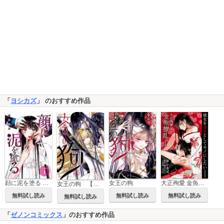
「
ヨシカズ
」 のおすすめ作品
顔に泥を塗る 分冊版
女王の狗
大正殉愛 金魚撩乱
女王の狗 【連載版】
無料試し読み
無料試し読み
無料試し読み
無料試し読み
「
ゼノンコミックス
」のおすすめ作品