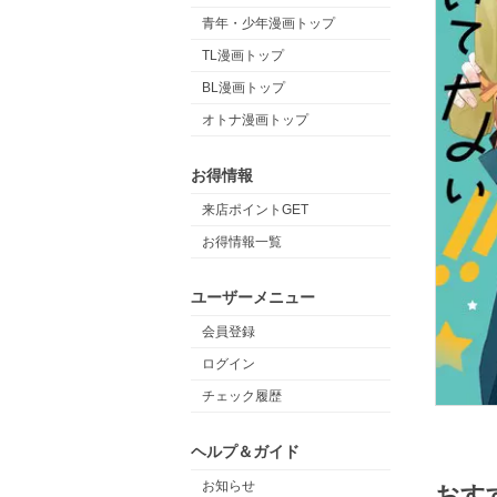
青年・少年漫画トップ
TL漫画トップ
BL漫画トップ
オトナ漫画トップ
お得情報
来店ポイントGET
お得情報一覧
ユーザーメニュー
会員登録
ログイン
チェック履歴
ヘルプ＆ガイド
お知らせ
おす