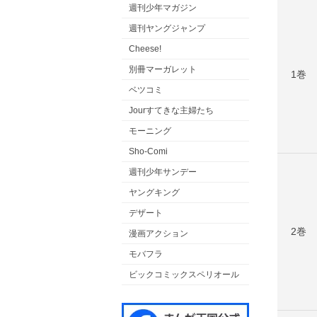
週刊少年マガジン
週刊ヤングジャンプ
Cheese!
別冊マーガレット
1巻
ベツコミ
Jourすてきな主婦たち
モーニング
Sho-Comi
週刊少年サンデー
ヤングキング
デザート
2巻
漫画アクション
モバフラ
ビックコミックスペリオール