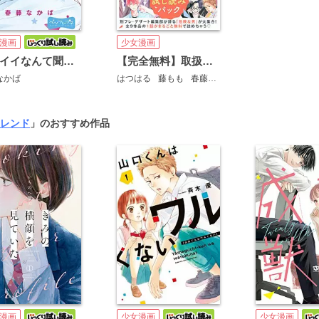
漫画
少女漫画
カワイイなんて聞いてない!! ベツフレプチ
【完全無料】取扱注意イケメン大集合！ 1話まるごと試し読みパック
なかば
はつはる
藤もも
春藤なかば
八田あかり
みきも
レンド
」のおすすめ作品
漫画
少女漫画
少女漫画