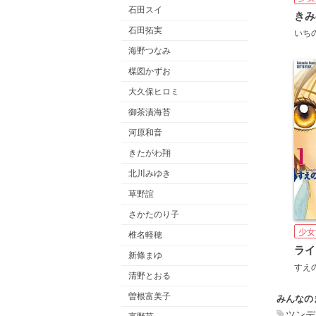
石田スイ
石田拓実
いち
海野つなみ
楳図かずお
大久保ヒロミ
御茶漬海苔
河原和音
きたがわ翔
北川みゆき
草野誼
さかたのり子
少女
椎名軽穂
ライ
新條まゆ
すえ
清野とおる
曽根富美子
みんなの
ツンデ