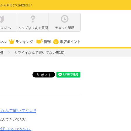
品から新刊まで多数配信！
チェック履歴
ての方へ
ヘルプ/よくある質問
ンル
ランキング
新刊
来店ポイント
!
カワイイなんて聞いてない!!(10)
なんて聞いてない!!
なんてきいてない
かば
（はるふじなかば）