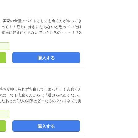
、実家の食堂のバイトとして志倉くんがやってき
くって！？絶対に好きにならないと思っていたけ
！本当に好きにならないでいられるの～～～！？S
購入する
持ちが抑えられず告白してしまった！！志倉くん
気に…でも志倉くんからは「避けられたくない」
したあとの2人の関係はどーなるの？ハリネズミ男
購入する