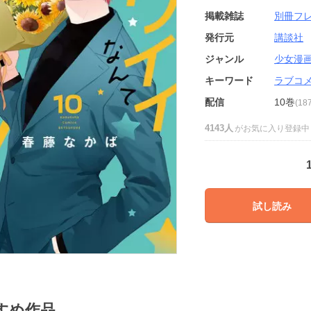
掲載雑誌
別冊フ
発行元
講談社
ジャンル
少女漫
キーワード
ラブコ
配信
10巻
(1
4143人
がお気に入り登録中
試し読み
すめ作品