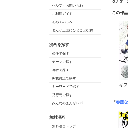
ヘルプ／お問い合わせ
この作品
ご利用ガイド
初めての方へ
まんが王国にひとこと投稿
漫画を探す
条件で探す
テーマで探す
著者で探す
掲載雑誌で探す
ギフ
キーワードで探す
発行元で探す
「
春藤な
みんなのまんがレポ
無料漫画
無料漫画トップ