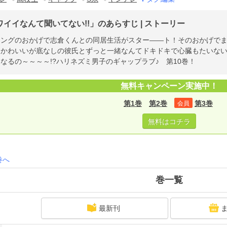
ワイイなんて聞いてない!!」のあらすじ | ストーリー
ニングのおかげで志倉くんとの同居生活がスター――ト！そのおかげで
！かわいいが底なしの彼氏とずっと一緒なんてドキドキで心臓もたいな
なるの～～～～!?ハリネズミ男子のギャップラブ♪ 第10巻！
無料キャンペーン実施中！
第1巻
第2巻
第3巻
会員
無料はコチラ
巻へ
巻一覧
最新刊