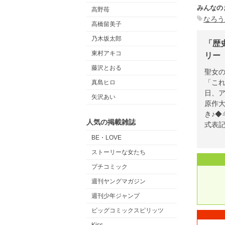
みんなの
高野苺
なろう
高橋留美子
乃木坂太郎
「歴
東村アキコ
リー
藤沢とおる
聖女
「こ
真島ヒロ
日、
矢沢あい
原作
き♪
人気の掲載雑誌
式表記
種に
BE・LOVE
ない
ストーリーな女たち
プチコミック
週刊ヤングマガジン
週刊少年ジャンプ
ビッグコミックスピリッツ