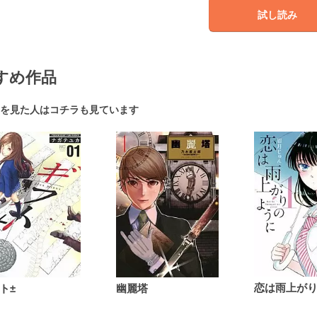
試し読み
すめ作品
を見た人はコチラも見ています
ト±
幽麗塔