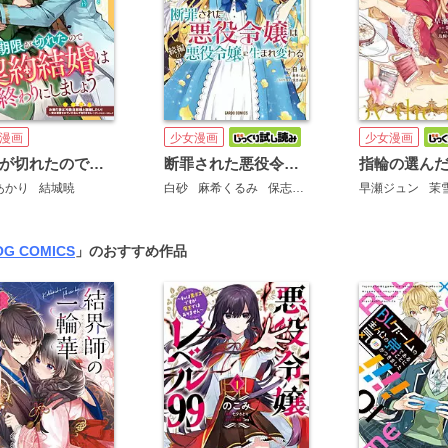
漫画
少女漫画
少女漫画
期限が切れたので契約結婚は終わりにしましょう
断罪された悪役令嬢は続編の悪役令嬢に生まれ変わる
指輪の選ん
あかり
結城暁
白砂
麻希くるみ
保志あかり
早瀬ジュン
茉
OG COMICS
」のおすすめ作品