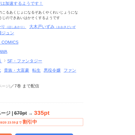
愛は加速するようです！
のこるあくじょになるぞあくやくれいじょうにな
うじのできあいはかそくするようです
かり
大木戸いずみ
（ほしあかり）
（おおきどいず
瀬ジュン
G COMICS
AWA
画
SF・ファンタジー
化
貴族・大富豪
転生
悪役令嬢
ファン
／7巻
まで配信
1ページ)
335pt
ページ |
670pt
→
割引中
8/20 23:59まで