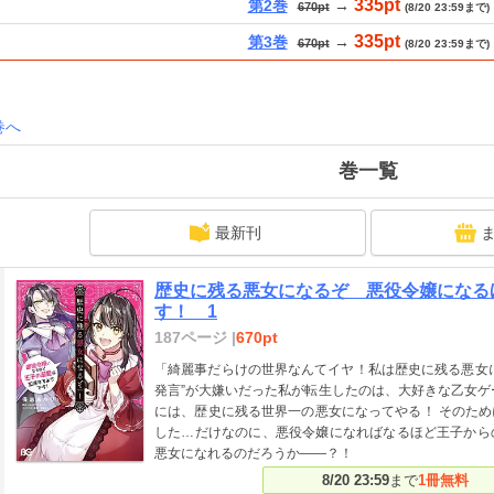
335pt
第2巻
→
670pt
(8/20 23:59まで)
335pt
第3巻
→
670pt
(8/20 23:59まで)
巻へ
巻一覧
最新刊
歴史に残る悪女になるぞ 悪役令嬢になる
す！ 1
187ページ |
670pt
「綺麗事だらけの世界なんてイヤ！私は歴史に残る悪女
発言”が大嫌いだった私が転生したのは、大好きな乙女ゲ
には、歴史に残る世界一の悪女になってやる！ そのた
した…だけなのに、悪役令嬢になればなるほど王子から
悪女になれるのだろうか――？！
8/20 23:59
まで
1冊無料