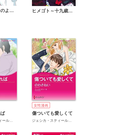
恋は雨上がりのように
ヒメゴト～十九歳の制服～
女性漫画
れば
傷ついても愛しくて
ジェシカ・スティール
三浦浩子
ジェシカ・スティール
のわきねい