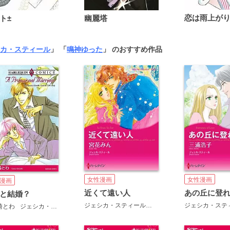
ト±
幽麗塔
カ・スティール
」 「
鳴神ゆった
」 のおすすめ作品
女性漫画
女性漫画
漫画
近くて遠い人
あの丘に登
と結婚？
ジェシカ・スティール
宮花みん
崎とわ
ジェシカ・スティール