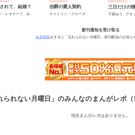
されて、結婚？
伯爵の愛人契約
三日だけの
ナ・レオナード
みなみ恵夢
ケイトリン・クルーズ
津寺里可子
千家ゆう
アネット･
新刊通知を受け取る
会員登録
をすると「忘れられない月曜日」新刊配信のお知ら
れられない月曜日」のみんなのまんがレポ（
現在まんがレポはありません。