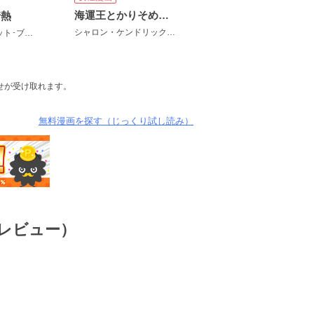
海運王とかりそめの新妻
情熱
シャロン・ケンドリック
椿野イメリ
ブロードリック
せが受け取れます。
無料漫画を探す（じっくり試し読み）
レビュー）