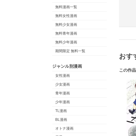
無料漫画一覧
無料女性漫画
無料少女漫画
無料青年漫画
無料少年漫画
期間限定 無料一覧
おす
ジャンル別漫画
この作品
女性漫画
少女漫画
青年漫画
少年漫画
TL漫画
BL漫画
オトナ漫画