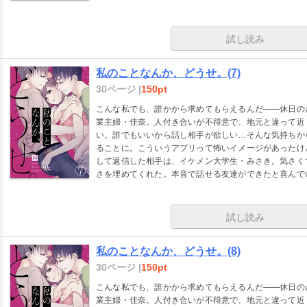
実し始めたと思ったが…。
試し読み
私のことなんか、どうせ。(7)
30ページ |
150pt
こんな私でも、誰かから求めてもらえるんだ――休日の
業主婦・佳奈。人付き合いが不得意で、地元と違って近
い。誰でもいいから話し相手が欲しい…そんな気持ちか
ることに。こういうアプリって怖いイメージがあったけ
して返信した相手は、イケメン大学生・みさき。気さく
さを埋めてくれた。本音で話せる友達ができたと喜んで
実し始めたと思ったが…。
試し読み
私のことなんか、どうせ。(8)
30ページ |
150pt
こんな私でも、誰かから求めてもらえるんだ――休日の
業主婦・佳奈。人付き合いが不得意で、地元と違って近