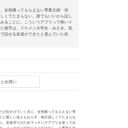
に、全然構ってもらえない専業主婦・佳
寂しくてたまらない。誰でもいいから話し
てみることに。こういうアプリって怖いイ
した相手は、イケメン大学生・みさき。気
音で話せる友達ができたと喜んでいた折、
まとめ買い
たび出かけていく夫に、全然構ってもらえない専
くに親しい友人もおらず、毎日寂しくてたまらな
ら、友達作りのためマッチングアプリを使ってみ
ど、メッセージのやりとりだけなら、と勇気を出