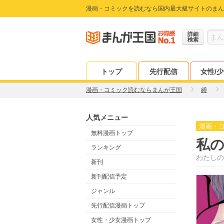
漫画・コミックを読むなら国内最大級サイトのまん
詳細
検索
トップ
先行配信
女性/
漫画・コミック読むならまんが王国
縛
人気メニュー
漫画・
無料漫画トップ
私
ランキング
わたしの
新刊
新刊配信予定
ジャンル
先行配信漫画トップ
女性・少女漫画トップ