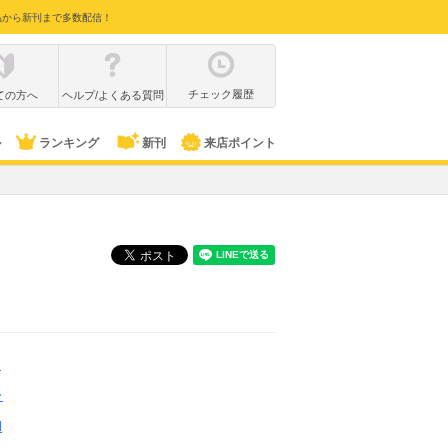
品から新刊まで多数配信！
チェック履歴
ての方へ
ヘルプ/よくある質問
ル
ランキング
新刊
来店ポイント
）
レ
N