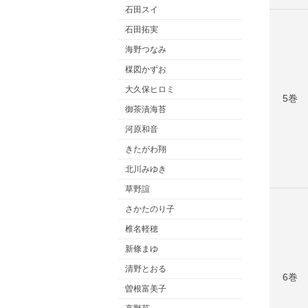
石田スイ
石田拓実
海野つなみ
楳図かずお
大久保ヒロミ
5巻
御茶漬海苔
河原和音
きたがわ翔
北川みゆき
草野誼
さかたのり子
椎名軽穂
新條まゆ
清野とおる
6巻
曽根富美子