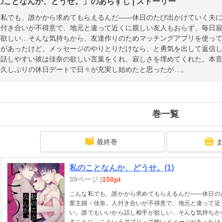
のことなんか、どうせ。」のあらすじ | ストーリー
な私でも、誰かから求めてもらえるんだ――休日のたび出かけていく夫
人付き合いが不得意で、地元と違って近くに親しい友人もおらず、毎日
が欲しい…そんな気持ちから、友達作りのためマッチングアプリを使っ
ジがあったけど、メッセージのやりとりだけなら、と勇気を出して返信
で話しやすい彼は佳奈の欲しい言葉をくれ、寂しさを埋めてくれた。本
の久しぶりの休日デートで日々が充実し始めたと思ったが…。
巻一覧
最終巻
私のことなんか、どうせ。(1)
39ページ |
150pt
こんな私でも、誰かから求めてもらえるんだ――休日の
業主婦・佳奈。人付き合いが不得意で、地元と違って近
い。誰でもいいから話し相手が欲しい…そんな気持ちか
ることに。こういうアプリって怖いイメージがあったけ