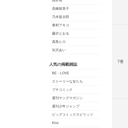
高野苺
高橋留美子
乃木坂太郎
東村アキコ
藤沢とおる
真島ヒロ
矢沢あい
7巻
人気の掲載雑誌
BE・LOVE
ストーリーな女たち
プチコミック
週刊ヤングマガジン
週刊少年ジャンプ
ビッグコミックスピリッツ
Kiss