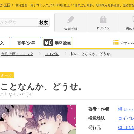
が王国！
無料漫画・電子コミックが10,000冊以上！1冊丸ごと無料、期間限定無料漫画、完結作
ログイン
会員登録
初め
少女
青年/少年
無料漫画
ジャン
女性漫画・コミック
コイパレ
私のことなんか、どうせ。
コミック
のことなんか、どうせ。
ことなんかどうせ
著者・作者
縛
（ふぅ
掲載雑誌
コイパ
発行元
CLLEN