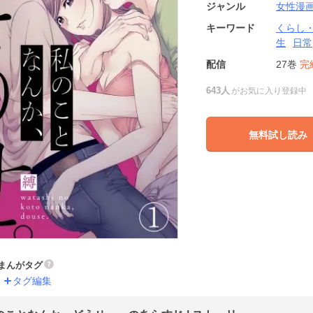
ジャンル
女性漫
キーワード
くらし
生
日常
配信
27巻
完
643人
がお気に入り登録中
無料試し読み
まんがタグ
タグ編集