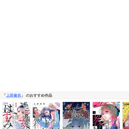
「
上田俊衣
」 のおすすめ作品