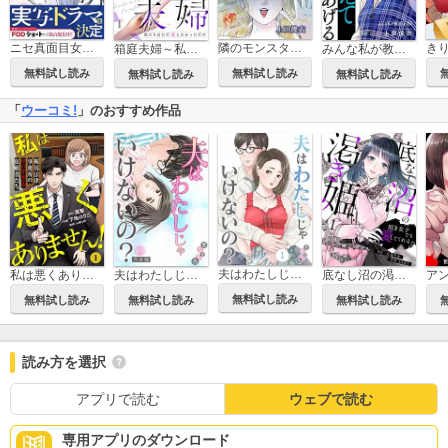
ニセ真面目女子はすみ～サイコパスは愛を知りたい～
隣のモンスター女たち
箱庭夫婦～私たちはただ愛したかっただけ～
みんな私が教えてあげる
無料試し読み
無料試し読み
無料試し読み
無料試し読み
「
ウーコミ!
」のおすすめ作品
夫はわたしじゃいけないの？やっぱり…
私は悪くありません！～鞍馬法律事務所のヤバすぎる依頼者たち～
夫はわたしじゃいけないの？【合本版】
底なし沼の渇き姫～頂き女子でも愛してくれる？～
無料試し読み
無料試し読み
無料試し読み
無料試し読み
読み方を選択
アプリで読む
ウェブで読む
専用アプリのダウンロード