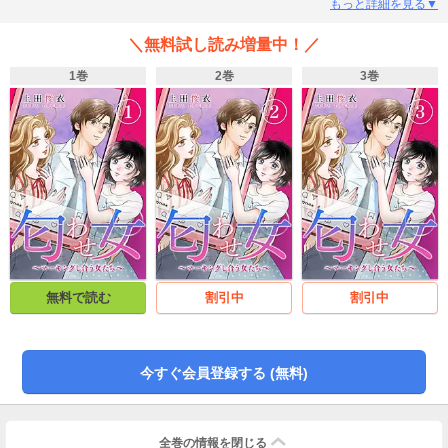
が気になっている。ある日、夫の提案により姑と同居することになってしま
もっと詳細を見る▼
い、モヤモヤを抱える由美。それでもと夫の実家に越していくと、隣の家から
かおりが現れて……!? インスタ上で「子供の存在」「自分の幸せ」「夫から
＼無料試し読み増量中！／
の愛情」を匂わせてくるかおり。愛と猜疑心が渦巻く、女たちのマーキングバ
トル開幕！
1巻
2巻
3巻
無料で読む
割引中
割引中
今すぐ会員登録する (無料)
全巻の情報を
閉じる