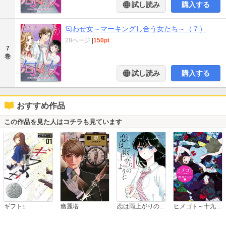
試し読み
購入する
匂わせ女～マーキングし合う女たち～（７）
28ページ
|
150pt
7
巻
試し読み
購入する
おすすめ作品
この作品を見た人はコチラも見ています
恋は雨上がりのように
ギフト±
幽麗塔
ヒメゴト～十九歳の制服～