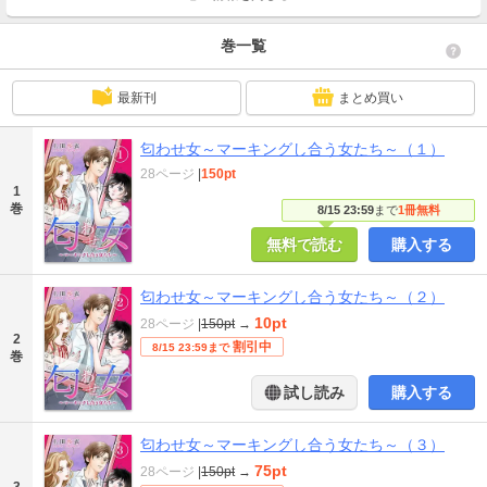
巻一覧
最新刊
まとめ買い
匂わせ女～マーキングし合う女たち～（１）
28ページ
|
150pt
1
巻
8/15 23:59
まで
1冊無料
無料で読む
購入する
匂わせ女～マーキングし合う女たち～（２）
10pt
28ページ
|
150pt
→
2
割引中
8/15 23:59まで
巻
試し読み
購入する
匂わせ女～マーキングし合う女たち～（３）
75pt
28ページ
|
150pt
→