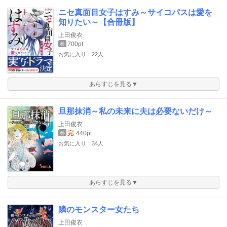
ニセ真面目女子はすみ～サイコパスは愛を
知りたい～【合冊版】
上田俊衣
700pt
巻
お気に入り：22人
あらすじを見る▼
旦那抹消～私の未来に夫は必要ないだけ～
上田俊衣
完
440pt
巻
お気に入り：34人
あらすじを見る▼
隣のモンスター女たち
上田俊衣