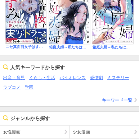
ニセ真面目女子はすみ～サイコパスは愛を知りたい～【合冊版】
箱庭夫婦～私たちはただ愛したかっただけ～【単行本版／描き下ろし特典付き】
箱庭夫婦～私たちはただ愛したかっただけ～
人気キーワードから探す
出産・育児
くらし・生活
バイオレンス
愛憎劇
ミステリー
ラブコメ
学園
キーワード一覧
ジャンルから探す
女性漫画
少女漫画