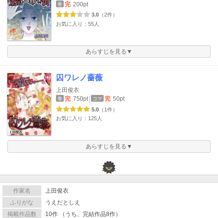
完
200pt
巻
3.0
（2件）
お気に入り：55人
あらすじを見る▼
囚ワレノ薔薇
上田俊衣
完
750pt
完
50pt
巻
コマ
5.0
（1件）
お気に入り：125人
あらすじを見る▼
作家名
上田俊衣
ふりがな
うえだとしえ
掲載作品数
10作 （うち、完結作品8作）