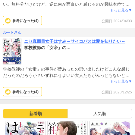
い。無料分だけだけど、逆に何が面白いと感じるのか興味本位で読
みました。なんか笑えてきます。
もっと見る▼
参考になった(
4
)
公開日:2024/04/03
ルートさん
ニセ真面目女子はすみ～サイコパスは愛を知りたい～
学校教師の「女帝」の…
学校教師の「女帝」の事件が昔あったの思い出したけどこんな感じ
だったのだろうか？いずれにせよいい大人たちがみっともないとい
うか、幼稚すぎて見てられない。
もっと見る▼
参考になった(
4
)
公開日:2023/12/25
新着順
人気順