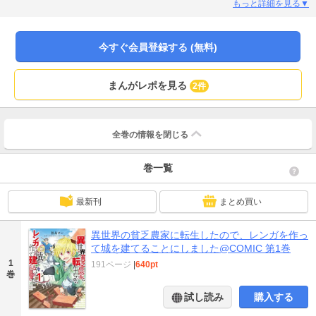
とある寒村で、後にアルスと呼ばれることになる幼児は“土いじり”――“畑の土
もっと詳細を見る▼
壌改良”をしていた。「街作り」ゲームに熱中した前世の記憶があった彼は、貧
乏脱却のため自作魔法で“野菜の品種改良”や“家屋の建築”を開始し、ついに「レ
ンガ生成」を習得する！行商人にレンガを売りさばく中で希少な“使役獣の卵”を
今すぐ会員登録する (無料)
手に入れるが、無事に浮かさせることができるのか＿＿？後に「現人神」と呼
ばれる少年の建国英雄譚開幕！
まんがレポを見る
2件
全巻の情報を
閉じる
巻一覧
最新刊
まとめ買い
異世界の貧乏農家に転生したので、レンガを作っ
て城を建てることにしました@COMIC 第1巻
1
191ページ
|
640pt
巻
試し読み
購入する