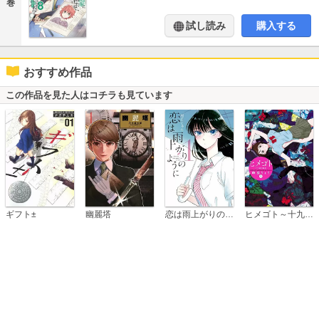
巻
試し読み
購入する
おすすめ作品
この作品を見た人はコチラも見ています
恋は雨上がりのように
ギフト±
幽麗塔
ヒメゴト～十九歳の制服～