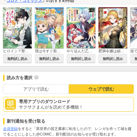
「
コロナ・コミックス
」のおすすめ作品
ヒロイン？聖女？いいえ、オールワークスメイドです（誇）！＠COMIC
僕は今すぐ前世の記憶を捨てたい。～憧れの田舎は人外魔境でした～@COMIC
やり込んだ乙女ゲームの悪役モブですが、断罪は嫌なので真っ当に生きます@COMIC
肥満令嬢は細くなり、後は傾国の美女（物理）として生きるのみ@COMIC
無料試し読み
無料試し読み
無料試し読み
無料試し読み
読み方を選択
アプリで読む
ウェブで読む
専用アプリのダウンロード
サクサクまんがを読めて多機能！
新刊通知を受け取る
会員登録
をすると「異世界の貧乏農家に転生したので、レンガを作って城を建
てることにしました@COMIC」新刊配信のお知らせが受け取れます。