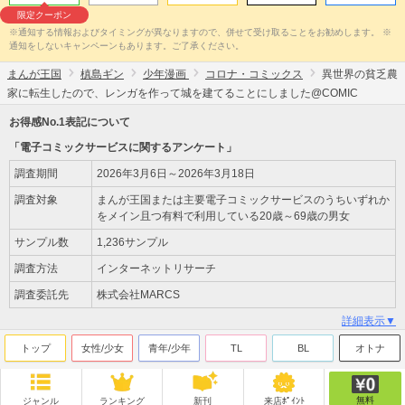
限定クーポン
※通知する情報およびタイミングが異なりますので、併せて受け取ることをお勧めします。 ※
通知をしないキャンペーンもあります。ご了承ください。
まんが王国
槙島ギン
少年漫画
コロナ・コミックス
異世界の貧乏農
家に転生したので、レンガを作って城を建てることにしました@COMIC
お得感No.1表記について
「電子コミックサービスに関するアンケート」
調査期間
2026年3月6日～2026年3月18日
調査対象
まんが王国または主要電子コミックサービスのうちいずれか
をメイン且つ有料で利用している20歳～69歳の男女
サンプル数
1,236サンプル
調査方法
インターネットリサーチ
調査委託先
株式会社MARCS
詳細表示▼
トップ
女性/少女
青年/少年
TL
BL
オトナ
無料
ジャンル
ランキング
新刊
来店ﾎﾟｲﾝﾄ