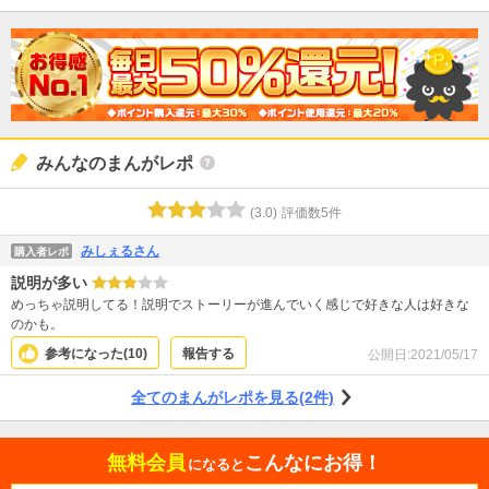
みんなのまんがレポ
(
3.0
)
評価数
5
件
みしぇるさん
購入者レポ
説明が多い
めっちゃ説明してる！説明でストーリーが進んでいく感じで好きな人は好きな
のかも。
参考になった(
10
)
報告する
公開日:
2021/05/17
全てのまんがレポを見る(2件)
無料会員
こんなにお得！
になると