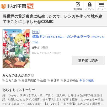
新規登録
ログイン
メニュー
異世界の貧乏農家に転生したので、レンガを作って城を建
てることにしました@COMIC
少年
槙島ギン
カンチェラーラ
（まきしまぎん）
（かんちぇら
ーら）
8巻
まで配信
837人
がお気に入り登録中
無料試し読み
みんなのまんがタグ
なろう系
異世界農家
生産
異世界
異世界転生
タグ編集
あらすじ | ストーリー
身一つから、成り行きで天下統一!?後に「現人神」と呼ばれる少年の建国英雄
譚、待望のコミカライズ開幕！描き下ろし特別漫画 ＆原作・カンチェラーラ先
生による書き下ろしSSを収録！【あらすじ】王家が衰退し動乱の続く異世界。