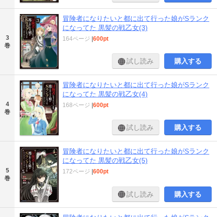
冒険者になりたいと都に出て行った娘がSランク
になってた 黒髪の戦乙女(3)
3
164ページ
|
600pt
巻
試し読み
購入する
冒険者になりたいと都に出て行った娘がSランク
になってた 黒髪の戦乙女(4)
4
168ページ
|
600pt
巻
試し読み
購入する
冒険者になりたいと都に出て行った娘がSランク
になってた 黒髪の戦乙女(5)
5
172ページ
|
600pt
巻
試し読み
購入する