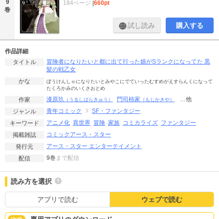
9
184ページ
|
660pt
巻
試し読み
購入する
作品詳細
冒険者になりたいと都に出て行った娘がSランクになってた 黒
タイトル
髪の戦乙女
かな
ぼうけんしゃになりたいとみやこにでていったむすめがえすらんくになって
たくろかみのいくさおとめ
漆原玖
門司柿家
…他
作家
（うるしばらきゅう）
（もじかきや）
青年コミック
SF・ファンタジー
ジャンル
アニメ化
異世界
冒険
家族
コミカライズ
ファンタジー
キーワード
コミックアース・スター
掲載雑誌
アース・スター エンターテイメント
発行元
9巻
まで配信
配信
読み方を選択
アプリで読む
ウェブで読む