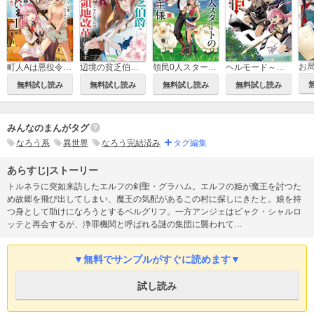
町人Aは悪役令嬢をどうしても救いたい ～どぶと空と氷の姫君～
辺境の貧乏伯爵に嫁ぐことになったので領地改革に励みます ～the letter from Boule～
領民0人スタートの辺境領主様～青のディアスと蒼角の乙女～
ヘルモード～やり込み好きのゲーマーは廃設定の異世界で無双する～ はじまりの召喚士
無料試し読み
無料試し読み
無料試し読み
無料試し読み
みんなのまんがタグ
なろう系
異世界
なろう完結済み
タグ編集
あらすじ|ストーリー
トルネラに突如来訪したエルフの剣聖・グラハム。エルフの姫が魔王を討つた
め故郷を飛び出してしまい、魔王の気配があるこの村に探しにきたと。娘を持
つ身として助けになろうとするベルグリフ。一方アンジェはビャク・シャルロ
ッテと再会するが、浄罪機関と呼ばれる謎の集団に襲われて…
▼無料でサンプルがすぐに読めます▼
試し読み