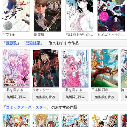
恋は雨上がりのように
ギフト±
幽麗塔
ヒメゴト～十九歳の制服～
「
漆原玖
」 「
門司柿家
」
のおすすめ作品
…他
リオンクール戦記
日本国召喚
「君を愛することはない」と言った氷の魔術師様の片思い相手が、変装した私だった（コミック）【分冊版】
「君を愛することはない」と言った氷の魔術師様の片思い相手が、変装した私だった（コミック）
無料試し読み
無料試し読み
無料試し読み
無料試し読み
「
コミックアース・スター
」 のおすすめ作品