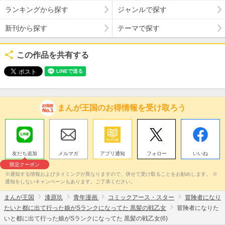
ランキングから探す
ジャンルで探す
新刊から探す
テーマで探す
この作品を共有する
まんが王国のお得情報を受け取ろう
友だち追加
メルマガ
アプリ通知
フォロー
いいね
限定クーポン
※通知する情報およびタイミングが異なりますので、併せて受け取ることをお勧めします。 ※
通知をしないキャンペーンもあります。ご了承ください。
まんが王国
漆原玖
青年漫画
コミックアース・スター
冒険者になり
たいと都に出て行った娘がSランクになってた 黒髪の戦乙女
冒険者になりた
いと都に出て行った娘がSランクになってた 黒髪の戦乙女(6)