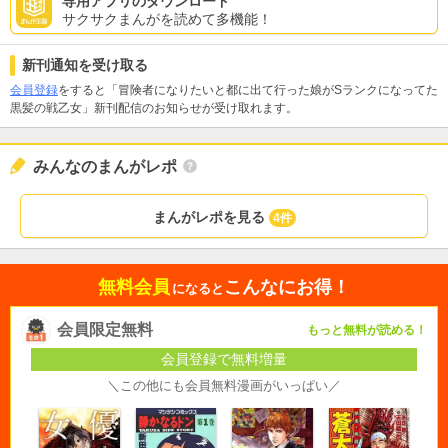
専用アプリのダウンロード
サクサクまんがを読めて多機能！
新刊通知を受け取る
会員登録
をすると「冒険者になりたいと都に出て行った娘がSランクになってた
黒髪の戦乙女」新刊配信のお知らせが受け取れます。
みんなのまんがレポ
まんがレポを見る
4件
無料会員
こんなにお得！
になると
会員限定無料
もっと無料が読める！
会員登録で無料増量
＼この他にも会員無料漫画がいっぱい／