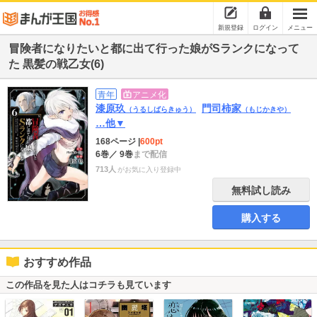
新規登録
ログイン
メニュー
冒険者になりたいと都に出て行った娘がSランクになって
た 黒髪の戦乙女(6)
青年
アニメ化
漆原玖
門司柿家
（うるしばらきゅう）
（もじかきや）
…他▼
168ページ
|
600pt
6巻
／ 9巻
まで配信
713人
がお気に入り登録中
無料試し読み
購入する
おすすめ作品
この作品を見た人はコチラも見ています