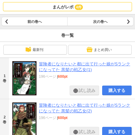
まんがレポ
4件
前の巻へ
次の巻へ
巻一覧
最新刊
まとめ買い
冒険者になりたいと都に出て行った娘がSランク
になってた 黒髪の戦乙女(1)
1
196ページ
|
600pt
巻
試し読み
購入する
冒険者になりたいと都に出て行った娘がSランク
になってた 黒髪の戦乙女(2)
2
196ページ
|
600pt
巻
試し読み
購入する