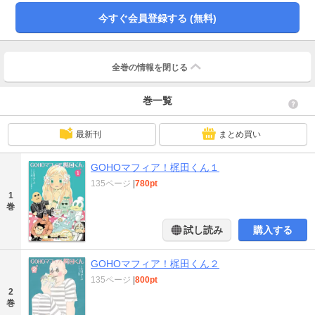
今すぐ会員登録する (無料)
全巻の情報を
閉じる
巻一覧
最新刊
まとめ買い
GOHOマフィア！梶田くん１
135ページ
|
780pt
1
巻
試し読み
購入する
GOHOマフィア！梶田くん２
135ページ
|
800pt
2
巻