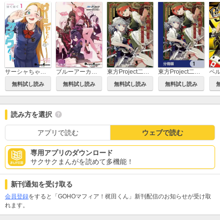
サーシャちゃんとクラスメイトオタクくん
ブルーアーカイブ 電撃コミックアンソロジー
東方Project二次創作シリーズ 紅魔館の女たち
東方Project二次創作シリーズ 紅魔館の女たち【分冊版】
無料試し読み
無料試し読み
無料試し読み
無料試し読み
読み方を選択
アプリで読む
ウェブで読む
専用アプリのダウンロード
サクサクまんがを読めて多機能！
新刊通知を受け取る
会員登録
をすると「GOHOマフィア！梶田くん」新刊配信のお知らせが受け取
れます。