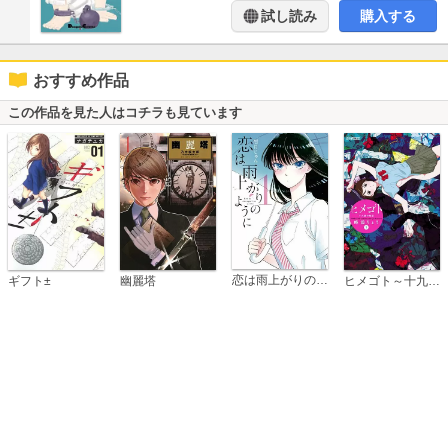
試し読み
購入する
おすすめ作品
この作品を見た人はコチラも見ています
恋は雨上がりのように
ギフト±
幽麗塔
ヒメゴト～十九歳の制服～