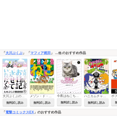
「
大川ぶくぶ
」 「
マフィア梶田
」
のおすすめ作品
…他
今夜はねこちゃん
大川ぶくぶのお日記させていただく。
メゾン・ド・ねこ
ハニカムチャッカ
無料試し読み
無料試し読み
無料試し読み
無料試し読み
「
電撃コミックスEX
」のおすすめ作品