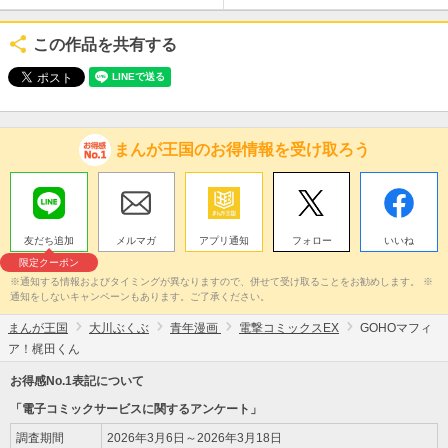
この作品を共有する
まんが王国のお得情報を受け取ろう
友だち追加
メルマガ
アプリ通知
フォロー
いいね
限定クーポン
※通知する情報およびタイミングが異なりますので、併せて受け取ることをお勧めします。 ※
通知をしないキャンペーンもあります。ご了承ください。
まんが王国
大川ぶくぶ
青年漫画
電撃コミックスEX
GOHOマフィ
ア！梶田くん
お得感No.1表記について
「電子コミックサービスに関するアンケート」
調査期間
2026年3月6日～2026年3月18日