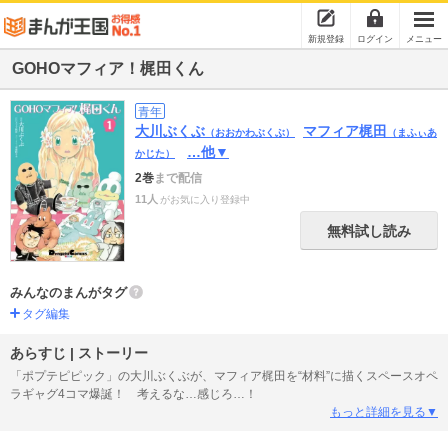
新規登録
ログイン
メニュー
GOHOマフィア！梶田くん
青年
大川ぶくぶ
マフィア梶田
（おおかわぶくぶ）
（まふぃあ
…他▼
かじた）
2巻
まで配信
11人
がお気に入り登録中
無料試し読み
みんなのまんがタグ
タグ編集
あらすじ | ストーリー
「ポプテピピック」の大川ぶくぶが、マフィア梶田を“材料”に描くスペースオペ
ラギャグ4コマ爆誕！ 考えるな…感じろ…！
もっと詳細を見る▼