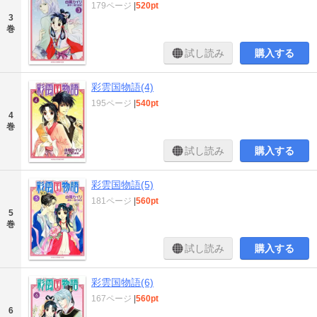
179ページ
|
520pt
3
巻
試し読み
購入する
彩雲国物語(4)
195ページ
|
540pt
4
巻
試し読み
購入する
彩雲国物語(5)
181ページ
|
560pt
5
巻
試し読み
購入する
彩雲国物語(6)
167ページ
|
560pt
6