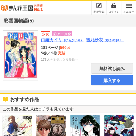
新規登録
ログイン
メニュー
彩雲国物語(5)
少女
アニメ化
由羅カイリ
雪乃紗衣
（ゆらかいり）
（ゆきのさい）
181ページ
|
560pt
5巻
／ 9巻
完結
173人
がお気に入り登録中
無料試し読み
購入する
おすすめ作品
この作品を見た人はコチラも見ています