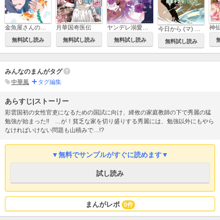
金魚屋さんのかりそめ夫婦
月華国奇医伝
ヤンデレ溺愛確定ルート！？ ～攻略対象は私じゃありません…！！～ コミックアンソロジー
今日から (マ) のつく自由業！
無料試し読み
無料試し読み
無料試し読み
無料試し読み
みんなのまんがタグ
中華風
タグ編集
あらすじ|ストーリー
彩雲国初の女性官吏になるための国試に向け、絳攸の家庭教師の下で秀麗の猛
勉強が始まった!! …が！貧乏な家を切り盛りする秀麗には、勉強以外にもやら
なければいけない問題も山積みで…!?
▼無料でサンプルがすぐに読めます▼
試し読み
まんがレポ
0件