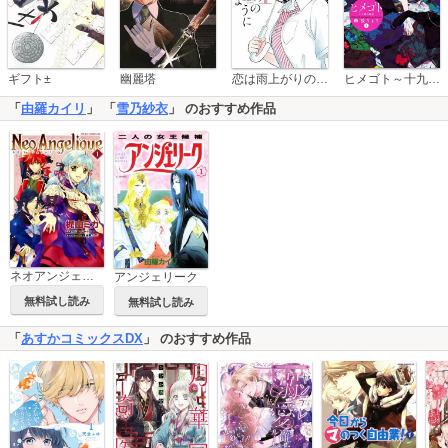
恋は雨上がりのように
ギフト±
幽麗塔
ヒメゴト～十九歳の制服～
「
由羅カイリ
」 「
雪乃紗衣
」 のおすすめ作品
ネオアンジェリーク
アンジェリーク
無料試し読み
無料試し読み
「
あすかコミックスDX
」 のおすすめ作品