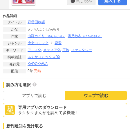
試し読み
購入する
作品詳細
彩雲国物語
タイトル
かな
さいうんこくものがたり
由羅カイリ
雪乃紗衣
作家
（ゆらかいり）
（ゆきのさい）
少女コミック
恋愛
ジャンル
アニメ化
メディア化
王族
ファンタジー
キーワード
あすかコミックスDX
掲載雑誌
KADOKAWA
発行元
9巻
完結
配信
読み方を選択
アプリで読む
ウェブで読む
専用アプリのダウンロード
サクサクまんがを読めて多機能！
新刊通知を受け取る