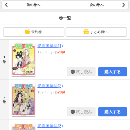
前の巻へ
次の巻へ
巻一覧
最終巻
まとめ買い
彩雲国物語(1)
175ページ
|
520pt
1
巻
試し読み
購入する
彩雲国物語(2)
189ページ
|
520pt
2
巻
試し読み
購入する
彩雲国物語(3)