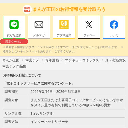
まんが王国のお得情報を受け取ろう
友だち追加
メルマガ
アプリ通知
フォロー
いいね
限定クーポン
※通知する情報およびタイミングが異なりますので、併せて受け取ることをお勧めします。 ※
通知をしないキャンペーンもあります。ご了承ください。
まんが王国
幸宮チノ
青年漫画
マジキューコミックス
真・恋姫無双
幸宮チノ作品集
お得感No.1表記について
「電子コミックサービスに関するアンケート」
調査期間
2026年3月6日～2026年3月18日
調査対象
まんが王国または主要電子コミックサービスのうちいずれか
をメイン且つ有料で利用している20歳～69歳の男女
サンプル数
1,236サンプル
調査方法
インターネットリサーチ