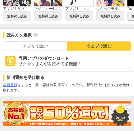
アマガミサマ
マジキュー4コマ 真・恋姫無双 萌将伝
アマガミ ～すなおのそのあと～
はらぺこ王様の現代食事事情 -Fate短編作品集-
無料試し読み
無料試し読み
無料試し読み
無料試し読み
読み方を選択
アプリで読む
ウェブで読む
専用アプリのダウンロード
サクサクまんがを読めて多機能！
新刊通知を受け取る
会員登録
をすると「真・恋姫無双 幸宮チノ作品集」新刊配信のお知らせが受け
取れます。