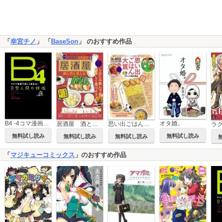
「
幸宮チノ
」 「
BaseSon
」 のおすすめ作品
B4 -4コマ漫画で楽しく読める！B型人間の特徴-
オタ婚。
居酒屋 酒と肴と男と女
思い出ごはん大賞 わたしの食卓物語
無料試し読み
無料試し読み
無料試し読み
無料試し読み
「
マジキューコミックス
」のおすすめ作品