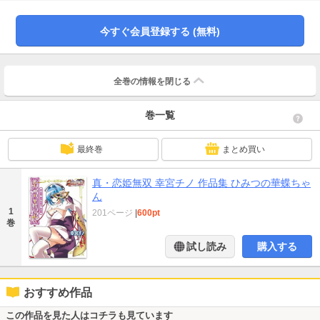
今すぐ会員登録する (無料)
全巻の情報を
閉じる
巻一覧
最終巻
まとめ買い
真・恋姫無双 幸宮チノ 作品集 ひみつの華蝶ちゃ
ん
1
201ページ
|
600pt
巻
試し読み
購入する
おすすめ作品
この作品を見た人はコチラも見ています