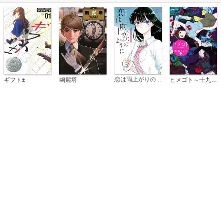
恋は雨上がりのように
ギフト±
幽麗塔
ヒメゴト～十九歳の制服～