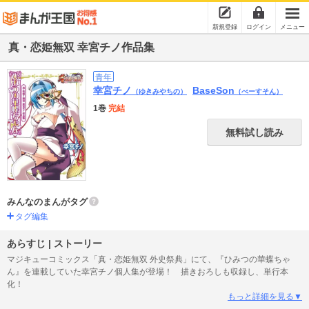
新規登録
ログイン
メニュー
真・恋姫無双 幸宮チノ作品集
青年
幸宮チノ
BaseSon
（ゆきみやちの）
（べーすそん）
1巻
完結
無料試し読み
みんなのまんがタグ
タグ編集
あらすじ | ストーリー
マジキューコミックス「真・恋姫無双 外史祭典」にて、『ひみつの華蝶ちゃ
ん』を連載していた幸宮チノ個人集が登場！ 描きおろしも収録し、単行本
化！
もっと詳細を見る▼