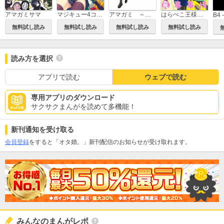
アマガミサマ
マジキュー4コマ 真・恋姫無双 萌将伝
アマガミ ～すなおのそのあと～
はらぺこ王様の現代食事事情 -Fate短編作品集-
無料試し読み
無料試し読み
無料試し読み
無料試し読み
読み方を選択
アプリで読む
ウェブで読む
専用アプリのダウンロード
サクサクまんがを読めて多機能！
新刊通知を受け取る
会員登録
をすると「オタ婚。」新刊配信のお知らせが受け取れます。
みんなのまんがレポ