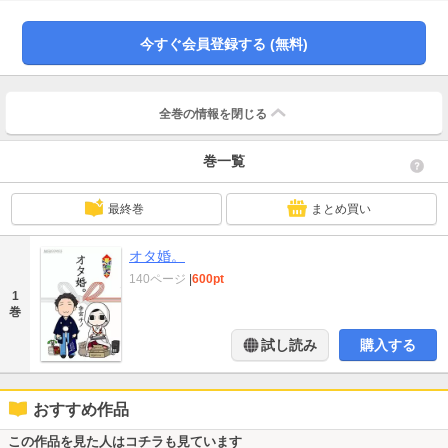
を「電子版オマケ」として特別収録!!〉
今すぐ会員登録する (無料)
全巻の情報を
閉じる
巻一覧
最終巻
まとめ買い
オタ婚。
140ページ
|
600pt
1
巻
試し読み
購入する
おすすめ作品
この作品を見た人はコチラも見ています