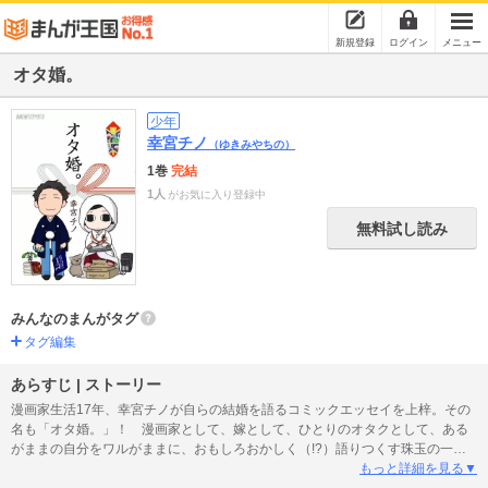
新規登録
ログイン
メニュー
オタ婚。
少年
幸宮チノ
（ゆきみやちの）
1巻
完結
1人
がお気に入り登録中
無料試し読み
みんなのまんがタグ
タグ編集
あらすじ | ストーリー
漫画家生活17年、幸宮チノが自らの結婚を語るコミックエッセイを上梓。その
名も「オタ婚。」！ 漫画家として、嫁として、ひとりのオタクとして、ある
がままの自分をワルがままに、おもしろおかしく（!?）語りつくす珠玉の一
冊。 〈巻末には、底本のカバーや表紙などに掲載されていたイラスト、漫画
もっと詳細を見る▼