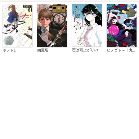
恋は雨上がりのように
ギフト±
幽麗塔
ヒメゴト～十九歳の制服～