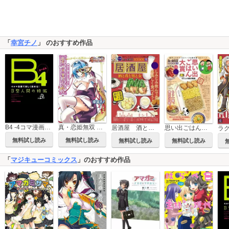
「
幸宮チノ
」 のおすすめ作品
B4 -4コマ漫画で楽しく読める！B型人間の特徴-
真・恋姫無双 幸宮チノ作品集
居酒屋 酒と肴と男と女
思い出ごはん大賞 わたしの食卓物語
無料試し読み
無料試し読み
無料試し読み
無料試し読み
「
マジキューコミックス
」のおすすめ作品