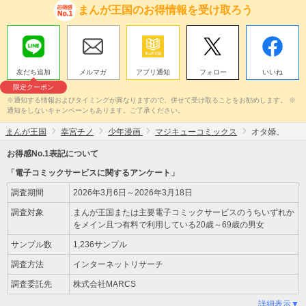
まんが王国のお得情報を受け取ろう
友だち追加
メルマガ
アプリ通知
フォロー
いいね
限定クーポン
※通知する情報およびタイミングが異なりますので、併せて受け取ることをお勧めします。 ※
通知をしないキャンペーンもあります。ご了承ください。
まんが王国
幸宮チノ
少年漫画
マジキューコミックス
オタ婚。
お得感No.1表記について
「電子コミックサービスに関するアンケート」
調査期間
2026年3月6日～2026年3月18日
調査対象
まんが王国または主要電子コミックサービスのうちいずれか
をメイン且つ有料で利用している20歳～69歳の男女
サンプル数
1,236サンプル
調査方法
インターネットリサーチ
調査委託先
株式会社MARCS
詳細表示▼