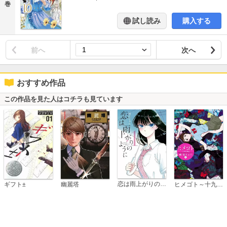
巻
試し読み
購入する
前へ
次へ
おすすめ作品
この作品を見た人はコチラも見ています
恋は雨上がりのように
ギフト±
幽麗塔
ヒメゴト～十九歳の制服～