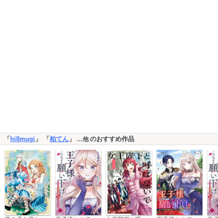
「
hi8mugi
」 「
柏てん
」
のおすすめ作品
…他