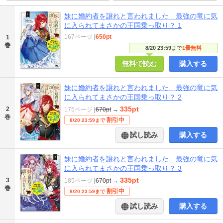
妹に婚約者を譲れと言われました 最強の竜に気
に入られてまさかの王国乗っ取り？ 1
167ページ
|
650pt
1
巻
8/20 23:59
まで
1冊無料
無料で読む
購入する
妹に婚約者を譲れと言われました 最強の竜に気
に入られてまさかの王国乗っ取り？ 2
335pt
2
175ページ
|
670pt
→
巻
割引中
8/20 23:59まで
試し読み
購入する
妹に婚約者を譲れと言われました 最強の竜に気
に入られてまさかの王国乗っ取り？ 3
335pt
3
185ページ
|
670pt
→
巻
割引中
8/20 23:59まで
試し読み
購入する