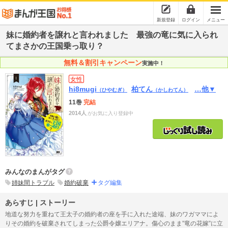
新規登録
ログイン
メニュー
妹に婚約者を譲れと言われました 最強の竜に気に入られ
てまさかの王国乗っ取り？
無料＆割引キャンペーン
実施中！
女性
hi8mugi
柏てん
…他▼
（ひやむぎ）
（かしわてん）
11巻
完結
2014人
がお気に入り登録中
みんなのまんがタグ
姉妹間トラブル
婚約破棄
タグ編集
あらすじ | ストーリー
地道な努力を重ねて王太子の婚約者の座を手に入れた途端、妹のワガママによ
りその婚約を破棄されてしまった公爵令嬢エリアナ。傷心のまま”竜の花嫁”に立