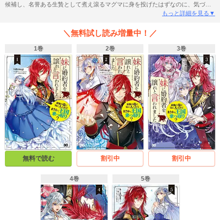
候補し、名誉ある生贄として煮え滾るマグマに身を投げたはずなのに、気づけ
ばなぜかヨダレまみれで火口に倒れており……!? 「そのしきたりとやらに則っ
もっと詳細を見る▼
て、お前を娶ることにしよう!」触れるものすべてを腐らせる強欲の竜グリード
と、世間知らずの超お嬢様エリアナの、波乱の主従(?)生活が幕を開ける!
＼無料試し読み増量中！／
1巻
2巻
3巻
無料で読む
割引中
割引中
4巻
5巻