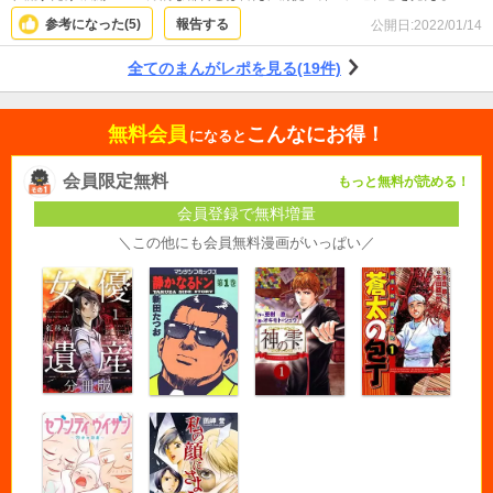
参考になった(
5
)
報告する
公開日:
2022/01/14
全てのまんがレポを見る(19件)
無料会員
こんなにお得！
になると
会員限定無料
もっと無料が読める！
会員登録で無料増量
＼この他にも会員無料漫画がいっぱい／