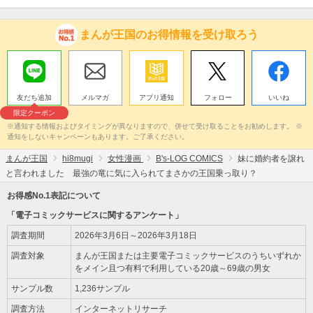
まんが王国のお得情報を受け取ろう
友だち追加
メルマガ
アプリ通知
フォロー
いいね
限定クーポン
※通知する情報およびタイミングが異なりますので、併せて受け取ることをお勧めします。 ※
通知をしないキャンペーンもあります。ご了承ください。
まんが王国
hi8mugi
女性漫画
B's-LOG COMICS
妹に婚約者を譲れ
と言われました 最強の竜に気に入られてまさかの王国乗っ取り？
お得感No.1表記について
「電子コミックサービスに関するアンケート」
調査期間
2026年3月6日～2026年3月18日
調査対象
まんが王国または主要電子コミックサービスのうちいずれか
をメイン且つ有料で利用している20歳～69歳の男女
サンプル数
1,236サンプル
調査方法
インターネットリサーチ