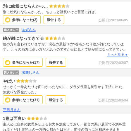
独占欲とか出してきてちょこちょこ甘さ出してくるとこもキュンキュンする好
別に絵気にならんかっ…
き！私は完結まで追いますっ(｀・ω・´)！
別に絵気にならんかった。 ちょっと話長いけど普通に好き。
参考になった(
2
)
報告する
公開日:
2023/06/05
あずさん
購入者レポ
絵が雑になってきてる
他の方も言われていますが、現在の最新刊の5巻もかなり絵が雑になっていま
す。 元々の画力は高い方だと思うのですが目に見えて絵が雑になってきてい
て、特に男性の顔は不自然で違和感が強いです。 手抜きなのか時間が無いの
もっと見る▼
か…どちらにせよ、このクオリティを単行本にして流通に流せる編集の気がし
参考になった(
17
)
報告する
公開日:
2022/03/07
れません。 出版社を見るとまぁそれもそうなるかという気持ちはありますが読
者からお金を取るならそれに見合う物を作って欲しいです。 あと、ストーリー
名無しさん
購入者レポ
展開は割とダルめです。引き伸ばしてるのかな？と5巻まで入ったところで感じ
やばい
ます。もっとテンポ良くやって欲しい。
せっかく一巻あたりは面白かったなのに、ダラダラ話を長引かす手法に出た。
無意味な課金だった。
参考になった(
31
)
報告する
公開日:
2022/03/04
三日月さん
1巻は面白い
主人公は自身の意思を伝える努力を放棄しており、都合の悪い展開で不満を垂
れ流すだけ 展開上の一方的な都合とは言え、前提の節々に違和感を覚える