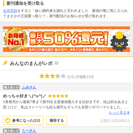
新刊通知を受け取る
会員登録
をすると「妹に婚約者を譲れと言われました 最強の竜に気に入られ
てまさかの王国乗っ取り？」新刊配信のお知らせが受け取れます。
みんなのまんがレポ
(
3.5
)
評価数
22
件
ふみさん
購入者レポ
めっちゃ好き＼(^o^)／
1巻発売から最新7巻まで新刊出る度速攻購入する位好きです。絵は好みあると
思うけど、私はストーリーも絵も描写もギャグも全部ツボでハマりました。と
いうか絵はむしろ味があるというか、ギャグ絵の時とかめっちゃ可愛いし（ち
もっと見る▼
いさいシュケー好き）表情描くのとかも上手いと思うけどなぁ、ギャグセンも
参考になった(
12
)
報告する
公開日:
2023/06/12
あるし。でキャラ全員クセ強いのにそれぞれが絶妙にいい仕事してて結果上手
くまとまってるみんなのそーゆーとこ好きwあとグリードの不器用で無自覚に
たーさん
購入者レポ