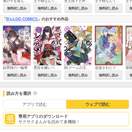
竜の子を産んだら離縁されたので森で隠居することにしました
王子様なんて、こっちから願い下げですわ！～追放された元悪役令嬢、魔法の力で見返します～【単行本】
女王陛下と呼ばないで
王子様なんて、こっちから願い下げですわ！～追放された元悪役令嬢、魔法の力で見返します～
無料試し読み
無料試し読み
無料試し読み
無料試し読み
「
B's-LOG COMICS
」のおすすめ作品
結界師の一輪華
悪役令嬢レベル99 ～私は裏ボスですが魔王ではありません～
BLゲームの主人公の弟であることに気がつきました
追放されたドラゴン好き令嬢は、北方辺境伯の愛に気づかない
無料試し読み
無料試し読み
無料試し読み
無料試し読み
読み方を選択
アプリで読む
ウェブで読む
専用アプリのダウンロード
サクサクまんがを読めて多機能！