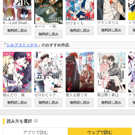
グランネリエ
ト
K ―Lost Small World―
かけまくも、かしこき
キーリ ～死者たちは荒野に眠る～
無料試し読み
無料試し読み
無料試し読み
無料試し読み
「
シルフコミックス
」のおすすめ作品
踏んだり、蹴ったり、愛したり
ゼロかヒャクかの五十嵐くん
愛人を囲う冷徹な伯爵との典型的な政略結婚、そして嫌われからの溺愛、その結末。
青は難く春は易し
無料試し読み
無料試し読み
無料試し読み
無料試し読み
読み方を選択
アプリで読む
ウェブで読む