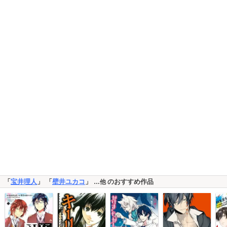
「
宝井理人
」 「
壁井ユカコ
」
のおすすめ作品
…他