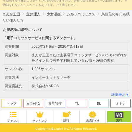
※通知する情報およびタイミングが異なりますので、併せて受け取ることをお勧めします。 ※
通知をしないキャンペーンもあります。ご了承ください。
まんが王国
宝井理人
少女漫画
シルフコミックス
鳥籠荘の今日も眠
たい住人たち
お得感No.1表記について
「電子コミックサービスに関するアンケート」
調査期間
2026年3月6日～2026年3月18日
調査対象
まんが王国または主要電子コミックサービスのうちいずれか
をメイン且つ有料で利用している20歳～69歳の男女
サンプル数
1,236サンプル
調査方法
インターネットリサーチ
調査委託先
株式会社MARCS
詳細表示▼
トップ
女性/少女
青年/少年
TL
BL
オトナ
無料
ジャンル
ランキング
新刊
来店ﾎﾟｲﾝﾄ
Copyright(c)Beaglee Inc. All Rights Reserved.