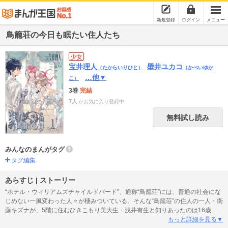
新規登録
ログイン
メニュー
鳥籠荘の今日も眠たい住人たち
少女
宝井理人
壁井ユカコ
（たからいりひと）
（かべいゆか
…他▼
こ）
3巻
完結
7人
がお気に入り登録中
無料試し読み
みんなのまんがタグ
タグ編集
あらすじ | ストーリー
“ホテル・ウィリアムズチャイルドバード”、通称“鳥籠荘”には、普通の社会にな
じめない一風変わった人々が棲みついている。そんな“鳥籠荘”の住人の一人・衛
藤キズナが、5階に住むひきこもり美大生・浅井有生と知りあったのは16歳の
冬。そして、誘われたバイトは、絵のヌードモデル。やってみることにしたキ
もっと詳細を見る▼