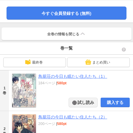
ズナは、油絵具の匂いがこもる雑然としたアトリエで、浅井と一緒に過ごすこ
とに…。電撃文庫の人気作を、宝井理人がコミカライズ！
今すぐ会員登録する (無料)
全巻の情報を
閉じる
巻一覧
最終巻
まとめ買い
鳥籠荘の今日も眠たい住人たち（1）
184ページ
|
580pt
1
巻
試し読み
購入する
鳥籠荘の今日も眠たい住人たち（2）
200ページ
|
580pt
2