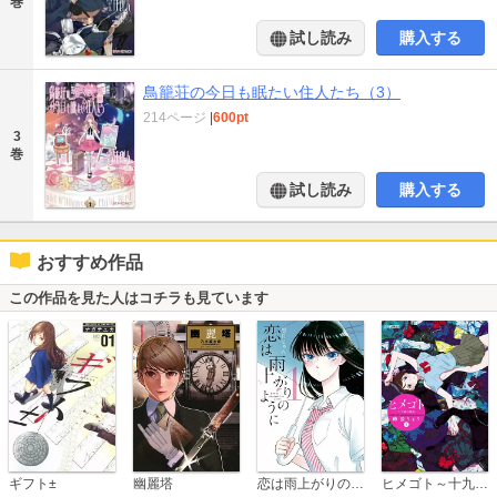
巻
試し読み
購入する
鳥籠荘の今日も眠たい住人たち（3）
214ページ
|
600pt
3
巻
試し読み
購入する
おすすめ作品
この作品を見た人はコチラも見ています
恋は雨上がりのように
ギフト±
幽麗塔
ヒメゴト～十九歳の制服～