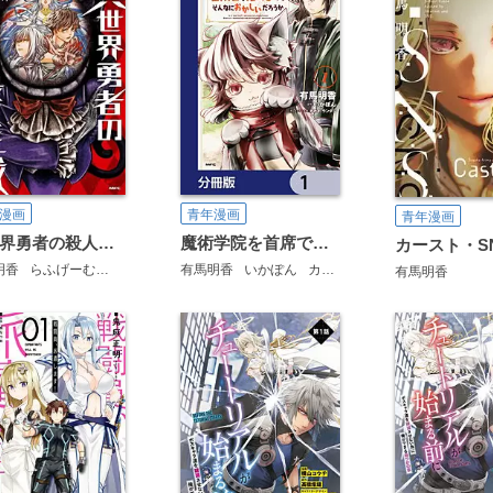
漫画
青年漫画
青年漫画
異世界勇者の殺人遊戯
魔術学院を首席で卒業した俺が冒険者を始めるのはそんなにおかしいだろうか【分冊版】
カースト・S
明香
らふげーむ
ミタマイ
有馬明香
いかぽん
カカオ・ランタン
有馬明香