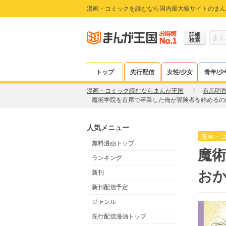
漫画・コミックを読むなら国内最大級サイトのまん
詳細
検索
トップ
先行配信
女性/少女
青年/少
漫画・コミック読むならまんが王国
有馬明
魔術学院を首席で卒業した俺が冒険者を始めるの
人気メニュー
漫画・
無料漫画トップ
魔
ランキング
おか
新刊
新刊配信予定
ジャンル
先行配信漫画トップ