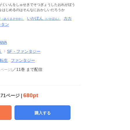
がくいんをしゅせきでそつぎょうしたおれがぼう
をはじめるのはそんなにおかしいだろうか
香
いかぽん
カカ
（ありまさやか）
（いかぽん）
ンタン
AWA
画
SF・ファンタジー
転生
ファンタジー
／11巻
まで配信
71ページ)
680pt
171ページ |
購入する