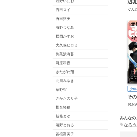
浅野いにお
ぐん
石田スイ
石田拓実
海野つなみ
楳図かずお
大久保ヒロミ
御茶漬海苔
河原和音
きたがわ翔
北川みゆき
少年
草野誼
さかたのり子
おお
椎名軽穂
新條まゆ
みんなの
なろう
清野とおる
曽根富美子