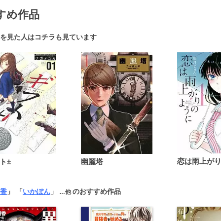
すめ作品
を見た人はコチラも見ています
ト±
幽麗塔
香
」 「
いかぽん
」
のおすすめ作品
…他