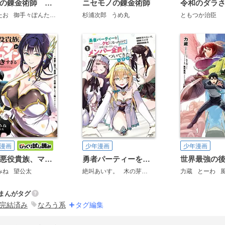
辺境の錬金術師 ～今更予算ゼロの職場に戻るとかもう無理～
ニセモノの錬金術師
令和のダラ
たお
御手々ぽんた
又市マタロー
杉浦次郎
うめ丸
ともつか治臣
漫画
少年漫画
少年漫画
その悪役貴族、ママヒロインが好きすぎる
勇者パーティーをクビになったので故郷に帰ったら、メンバー全員がついてきたんだが
みね
望公太
絶叫あいす。
木の芽
希
力蔵
とーわ
まんがタグ
完結済み
なろう系
タグ編集