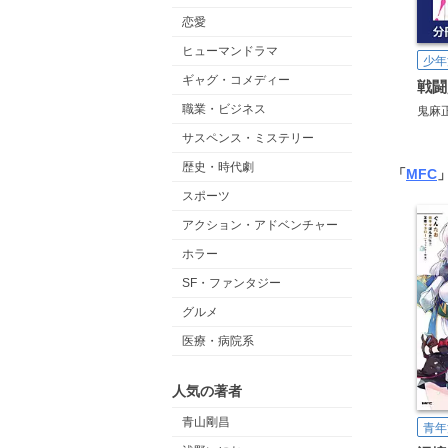
恋愛
ヒューマンドラマ
少年
ギャグ・コメディー
職業・ビジネス
鬼麻
サスペンス・ミステリー
歴史・時代劇
「
MFC
スポーツ
アクション・アドベンチャー
ホラー
SF・ファンタジー
グルメ
医療・病院系
人気の著者
青山剛昌
青年