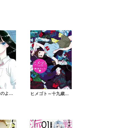
恋は雨上がりのように
ヒメゴト～十九歳の制服～