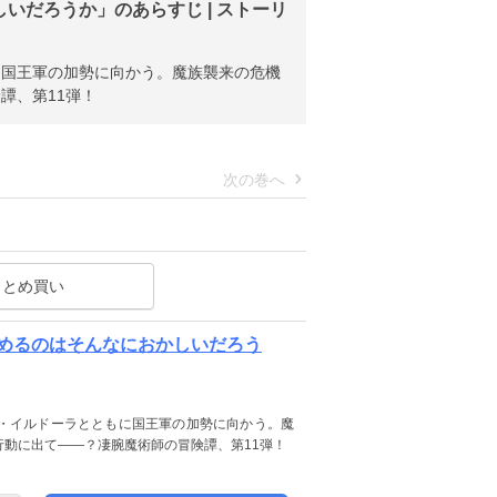
だろうか」のあらすじ | ストーリ
に国王軍の加勢に向かう。魔族襲来の危機
譚、第11弾！
次の巻へ
まとめ買い
めるのはそんなにおかしいだろう
・イルドーラとともに国王軍の加勢に向かう。魔
動に出て――？凄腕魔術師の冒険譚、第11弾！