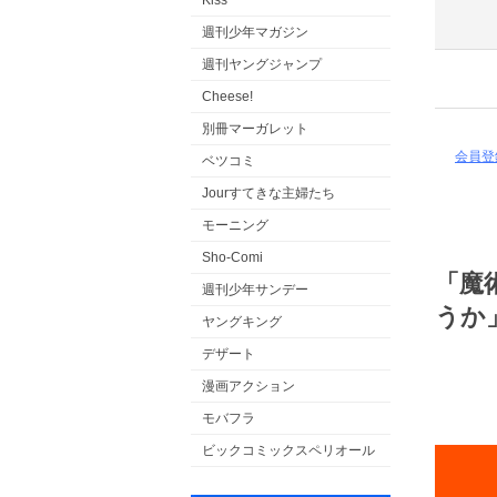
Kiss
週刊少年マガジン
週刊ヤングジャンプ
Cheese!
別冊マーガレット
会員登
ベツコミ
Jourすてきな主婦たち
モーニング
Sho-Comi
「魔
週刊少年サンデー
うか
ヤングキング
デザート
漫画アクション
モバフラ
ビックコミックスペリオール