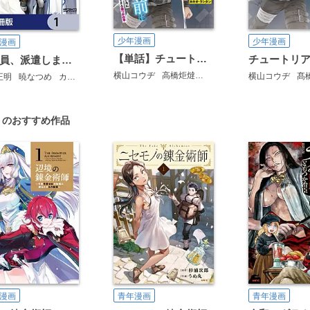
少年漫画
少年漫画
漫画
【単話】チュートリアルが始まる前に ボスキャラ達を破滅させない為に俺ができる幾つかの事
戦闘員、派遣します！【分冊版】
横山コウヂ
高橋炬燵
カカオ・ランタン
横山コウヂ
髙
正明
暁なつめ
カカオ・ランタン
」のおすすめ作品
漫画
青年漫画
青年漫画