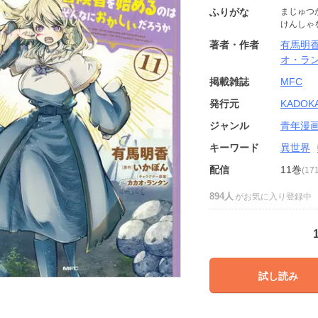
ふりがな
まじゅつ
けんしゃ
著者・作者
有馬明
オ・ラ
掲載雑誌
MFC
発行元
KADOK
ジャンル
青年漫
キーワード
異世界
配信
11巻
(1
894人
がお気に入り登録中
試し読み