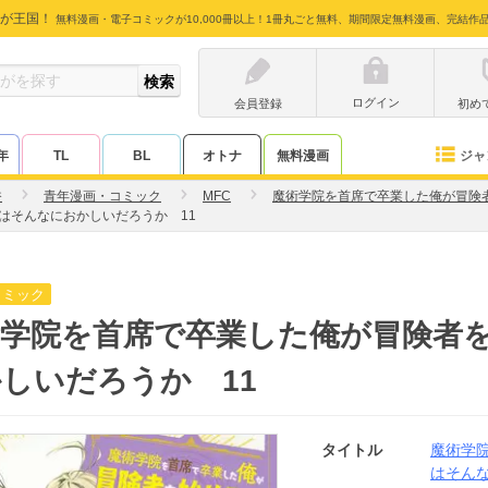
が王国！
無料漫画・電子コミックが10,000冊以上！1冊丸ごと無料、期間限定無料漫画、完結作
ログイン
会員登録
初め
ジャ
年
TL
BL
オトナ
無料漫画
香
青年漫画・コミック
MFC
魔術学院を首席で卒業した俺が冒険
はそんなにおかしいだろうか 11
コミック
術学院を首席で卒業した俺が冒険者
しいだろうか 11
タイトル
魔術学
はそん