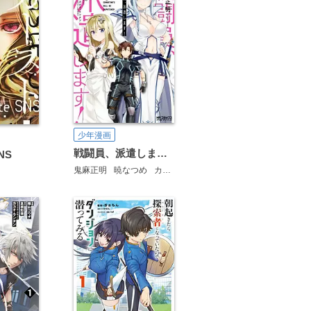
少年漫画
戦闘員、派遣します！
NS
鬼麻正明
暁なつめ
カカオ・ランタン