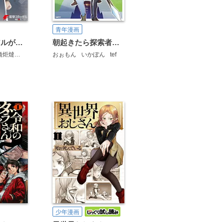
青年漫画
チュートリアルが始まる前に
朝起きたら探索者になっていたのでダンジョンに潜ってみる
橋炬燵
カカオ・ランタン
おぉもん
いかぽん
tef
少年漫画