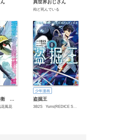
さん
異世界おじさん
殆ど死んでいる
少年漫画
世界最強の後衛 ～迷宮国の新人探索者～
盗掘王
風花風花
3B2S
Yuns(REDICE STUDIO)
SAN.G