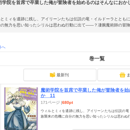
術学院を首席で卒業した俺が冒険者を始めるのはそんなにおかしい
ルとミィを遺跡に残し、アイリーンたちは伝説の竜・イルドーラととも
分の無力を思い知ったシリルは思わぬ行動に出て――？凄腕魔術師の冒険
巻へ
巻一覧
最新刊
魔術学院を首席で卒業した俺が冒険者を始
か 11
171ページ |
680pt
ウィルとミィを遺跡に残し、アイリーンたちは伝説の竜
族襲来の危機に自分の無力を思い知ったシリルは思わぬ行