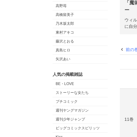
「魔
高野苺
ー
高橋留美子
ウィ
乃木坂太郎
に自
東村アキコ
藤沢とおる
前の
真島ヒロ
矢沢あい
人気の掲載雑誌
BE・LOVE
ストーリーな女たち
プチコミック
週刊ヤングマガジン
11巻
週刊少年ジャンプ
ビッグコミックスピリッツ