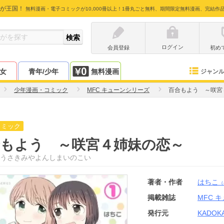
が王国！
無料漫画・電子コミックが10,000冊以上！1冊丸ごと無料、期間限定無料漫画、完結作
ログイン
会員登録
初め
少女
青年/少年
無料漫画
ジャン
少年漫画・コミック
MFC キューンシリーズ
百合もよう ～咲宮
コミック
合もよう ～咲宮４姉妹の恋～
うさきみやよんしまいのこい
著者・作者
はちこ
（
掲載雑誌
MFC 
発行元
KADOK