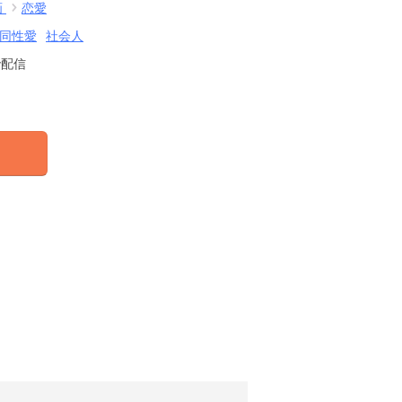
画
恋愛
同性愛
社会人
で配信