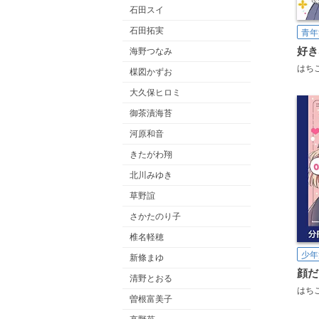
石田スイ
石田拓実
青年
海野つなみ
はち
楳図かずお
大久保ヒロミ
御茶漬海苔
河原和音
きたがわ翔
北川みゆき
草野誼
さかたのり子
椎名軽穂
少年
新條まゆ
清野とおる
はち
曽根富美子