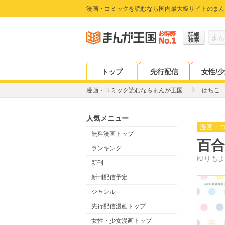
漫画・コミックを読むなら国内最大級サイトのまん
詳細
検索
トップ
先行配信
女性/
漫画・コミック読むならまんが王国
はちこ
人気メニュー
漫画・
無料漫画トップ
百
ランキング
ゆりもよ
新刊
新刊配信予定
ジャンル
先行配信漫画トップ
女性・少女漫画トップ