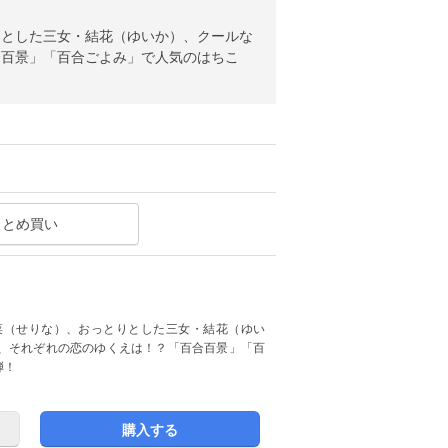
りとした三女・結花（ゆいか）、クールな
合百景」「百合ごよみ」で人気のはちこ
まとめ買い
菜（せりな）、おっとりとした三女・結花（ゆい
、それぞれの恋のゆくえは！？「百合百景」「百
弾！
購入する