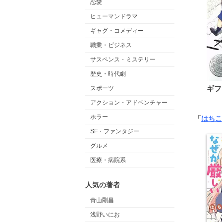
恋愛
ヒューマンドラマ
ギャグ・コメディー
職業・ビジネス
サスペンス・ミステリー
歴史・時代劇
ギフ
スポーツ
アクション・アドベンチャー
ホラー
「
はちこ
SF・ファンタジー
グルメ
医療・病院系
人気の著者
青山剛昌
浅野いにお