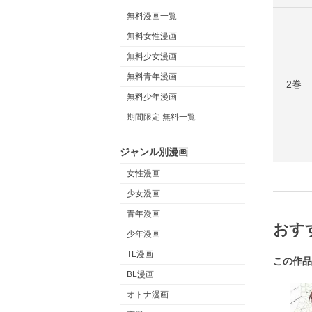
無料漫画一覧
無料女性漫画
無料少女漫画
無料青年漫画
2巻
無料少年漫画
期間限定 無料一覧
ジャンル別漫画
女性漫画
少女漫画
青年漫画
おす
少年漫画
TL漫画
この作品
BL漫画
オトナ漫画