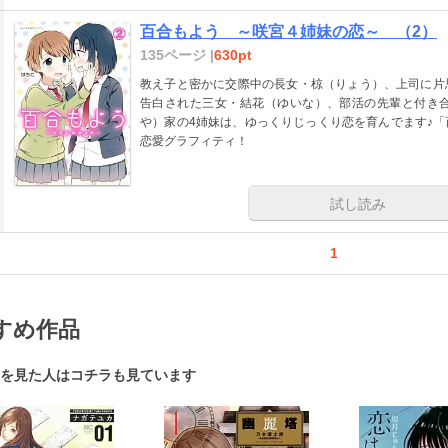
百合もよう ～咲宮４姉妹の恋～ （2）
135ページ |
630pt
教え子と密かに交際中の長女・椋（りょう）、上司に片
告白された三女・結花（ゆいな）、部活の先輩と付き
や）家の4姉妹は、ゆっくりじっくり恋を育んでます♪
恋愛グラフィティ！
試し読み
1
すめ作品
を見た人はコチラも見ています