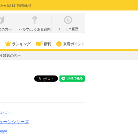
品から新刊まで多数配信！
チェック履歴
ての方へ
ヘルプ/よくある質問
ル
ランキング
新刊
来店ポイント
４姉妹の恋～
はちこ）
キューンシリーズ
AWA