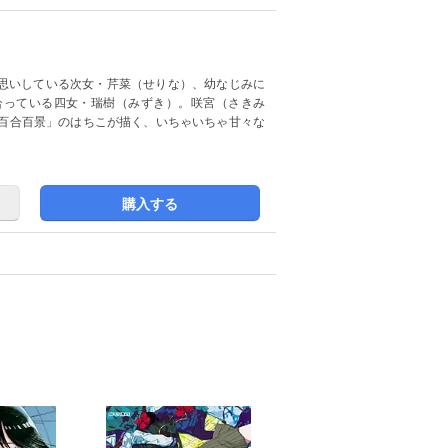
思いしている次女・芹菜（せりな）、幼なじみに
合っている四女・瑞樹（みずき）。咲宮（さきみ
「百合百景」のはちこが描く、いちゃいちゃ甘々な
購入する