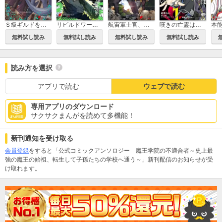
Ｓ級ギルドを追放されたけど、実は俺だけドラゴンの言葉がわかるので、気付いたときには竜騎士の頂点を極めてました。
リビルドワールド
航宙軍士官、冒険者になる
嘆きの亡霊は引退したい ～最弱ハンターによる最強パーティ育成術～
無料試し読み
無料試し読み
無料試し読み
無料試し読み
読み方を選択
アプリで読む
ウェブで読む
専用アプリのダウンロード
サクサクまんがを読めて多機能！
新刊通知を受け取る
会員登録
をすると「公式コミックアンソロジー 魔王学院の不適合者～史上最
強の魔王の始祖、転生して子孫たちの学校へ通う～」新刊配信のお知らせが受
け取れます。