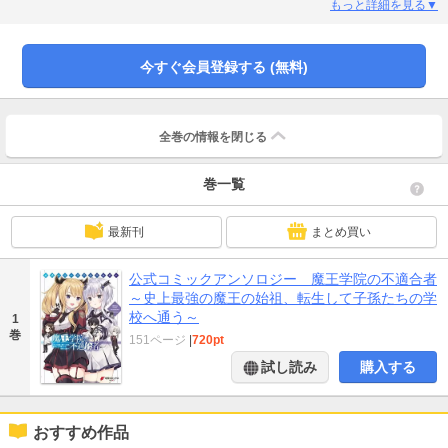
院」をお楽しみに♪
もっと詳細を見る▼
今すぐ会員登録する (無料)
全巻の情報を
閉じる
巻一覧
最新刊
まとめ買い
公式コミックアンソロジー 魔王学院の不適合者
～史上最強の魔王の始祖、転生して子孫たちの学
校へ通う～
1
巻
151ページ
|
720pt
試し読み
購入する
おすすめ作品