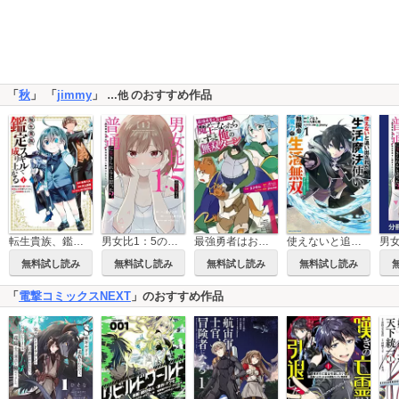
「
秋
」 「
jimmy
」
のおすすめ作品
…他
転生貴族、鑑定スキルで成り上がる ～弱小領地を受け継いだので、優秀な人材を増やしていたら、最強領地になってた～
男女比1：5の世界でも普通に生きられると思った？ ～激重感情な彼女たちが無自覚男子に翻弄されたら～
最強勇者はお払い箱→魔王になったらずっと俺の無双ターン
使えないと追い出された生活魔法使い、無限の魔力で生活無双 ～火力役？いいえ、サポート役です～
無料試し読み
無料試し読み
無料試し読み
無料試し読み
「
電撃コミックスNEXT
」のおすすめ作品