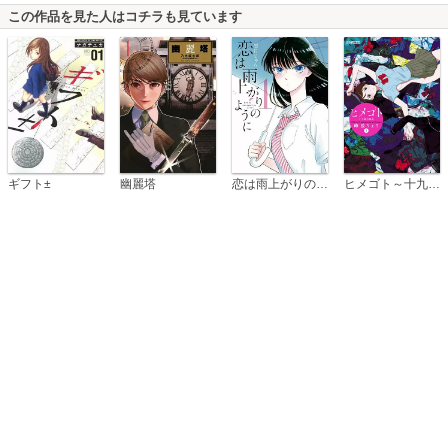
この作品を見た人はコチラも見ています
恋は雨上がりのように
ギフト±
幽麗塔
ヒメゴト～十九歳の制服～