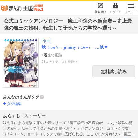
新規登録
ログイン
メニュー
公式コミックアンソロジー 魔王学院の不適合者～史上最
強の魔王の始祖、転生して子孫たちの学校へ通う～
少年
秋
jimmy
…他▼
（しゅう）
（じみー）
1巻
まで配信
21人
がお気に入り登録中
無料試し読み
みんなのまんがタグ
タグ編集
あらすじ | ストーリー
秋先生による電撃文庫の人気シリーズ『魔王学院の不適合者 ～史上最強の魔
王の始祖、転生して子孫たちの学校へ通う～』がアンソロジーコミックで登
場！4コマ＆ショートコミックで繰り広げられる、ここでしか見れない「魔王学