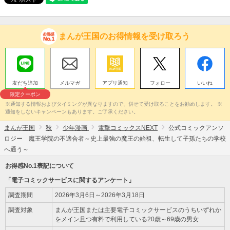
まんが王国のお得情報を受け取ろう
友だち追加
メルマガ
アプリ通知
フォロー
いいね
限定クーポン
※通知する情報およびタイミングが異なりますので、併せて受け取ることをお勧めします。 ※
通知をしないキャンペーンもあります。ご了承ください。
まんが王国
秋
少年漫画
電撃コミックスNEXT
公式コミックアンソ
ロジー 魔王学院の不適合者～史上最強の魔王の始祖、転生して子孫たちの学校
へ通う～
お得感No.1表記について
「電子コミックサービスに関するアンケート」
調査期間
2026年3月6日～2026年3月18日
調査対象
まんが王国または主要電子コミックサービスのうちいずれか
をメイン且つ有料で利用している20歳～69歳の男女